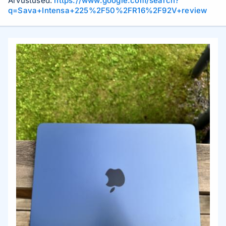
Arvustused:
https://www.google.com/search?
q=Sava+Intensa+225%2F50%2FR16%2F92V+review