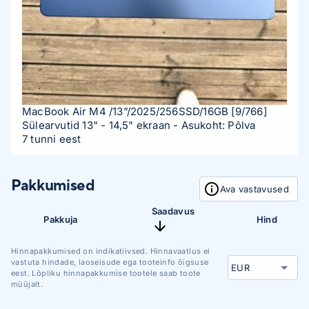
MacBook Air M4 /13”/2025/256SSD/16GB
[9/766]
Sülearvutid 13" - 14,5" ekraan
- Asukoht: Põlva
7 tunni eest
Pakkumised
Ava vastavused
Saadavus
Pakkuja
Hind
Hinnapakkumised on indikatiivsed. Hinnavaatlus ei
vastuta hindade, laoseisude ega tooteinfo õigsuse
eest. Lõpliku hinnapakkumise tootele saab toote
müüjalt.