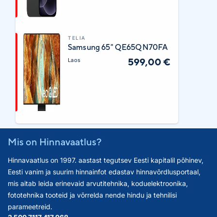
TELIA
Samsung 65" QE65QN70FA
599,00 €
Laos
Mis on Hinnavaatlus?
Hinnavaatlus on 1997. aastast tegutsev Eesti kapitalil põhinev,
Eesti vanim ja suurim hinnainfot edastav hinnavõrdlusportaal,
mis aitab leida erinevaid arvutitehnika, koduelektroonika,
fototehnika tooteid ja võrrelda nende hindu ja tehnilisi
parameetreid.