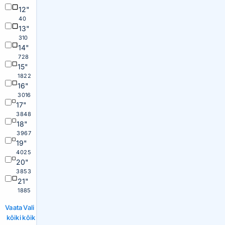
12"
40
13"
310
14"
728
15"
1822
16"
3016
17"
3848
18"
3967
19"
4025
20"
3853
21"
1885
Vaata
Vali
kõiki
kõik