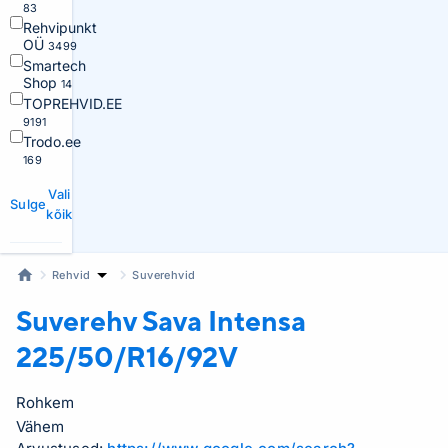
83
Rehvipunkt
OÜ
3499
Smartech
Shop
14
TOPREHVID.EE
9191
Trodo.ee
169
Vali
Sulge
kõik
Rehvid
Suverehvid
Suverehv Sava
Intensa
225/50/R16/92V
Rohkem
Vähem