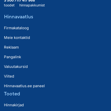
3 500 711
7 417 968
toodet
hinnapakkumist
Hinnavaatlus
Firmakataloog
Meie kontaktid
Reklaam
Pangalink
Valuutakursid
Viited
Hinnavaatlus.ee paneel
Tooted
Hinnakirjad