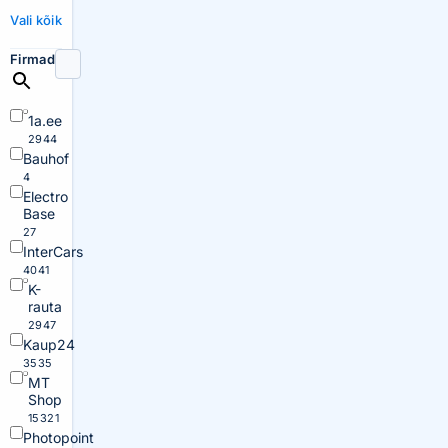
Vali kõik
Firmad
1a.ee
2944
Bauhof
4
Electro
Base
27
InterCars
4041
K-
rauta
2947
Kaup24
3535
MT
Shop
15321
Photopoint