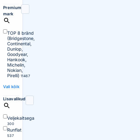
Premium
mark
TOP 8 bränd
(Bridgestone,
Continental,
Dunlop,
Goodyear,
Hankook,
Michelin,
Nokian,
Pirelli)
11467
Vali kõik
Lisavalikud
Veljekaitsega
300
Runflat
537