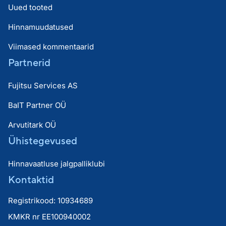
Uued tooted
Hinnamuudatused
Viimased kommentaarid
Partnerid
Fujitsu Services AS
BaIT Partner OÜ
Arvutitark OÜ
Ühistegevused
Hinnavaatluse jalgpalliklubi
Kontaktid
Registrikood: 10934689
KMKR nr EE100940002