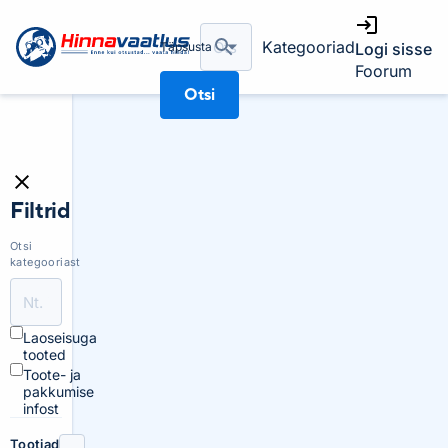
Kategooriad
Täpsusta
Logi sisse
Foorum
Otsi
Filtrid
Otsi
kategooriast
Laoseisuga
tooted
Toote- ja
pakkumise
infost
Tootjad