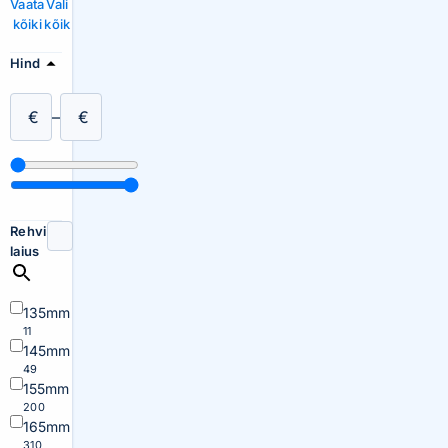
Vaata
Vali
kõiki
kõik
Hind
€
–
€
Rehvi
laius
135mm
11
145mm
49
155mm
200
165mm
310