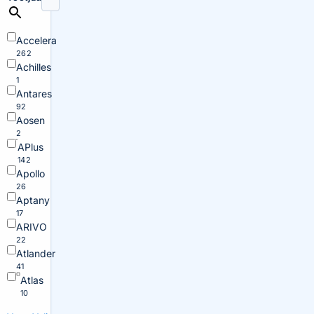
Accelera
262
Achilles
1
Antares
92
Aosen
2
APlus
142
Apollo
26
Aptany
17
ARIVO
22
Atlander
41
Atlas
10