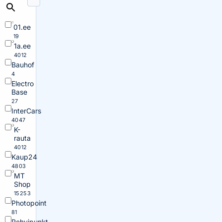
01.ee
19
1a.ee
4012
Bauhof
4
Electro
Base
27
InterCars
4047
K-
rauta
4012
Kaup24
4803
MT
Shop
15253
Photopoint
81
Rehvipunkt