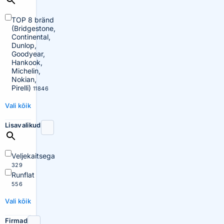
TOP 8 bränd
(Bridgestone,
Continental,
Dunlop,
Goodyear,
Hankook,
Michelin,
Nokian,
Pirelli)
11846
Vali kõik
Lisavalikud
Veljekaitsega
329
Runflat
556
Vali kõik
Firmad