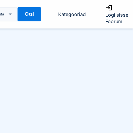
Otsi
Kategooriad
sta
Logi sisse
Foorum