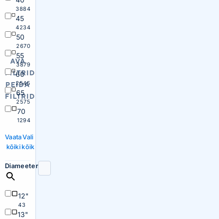
3884
45
4234
50
2670
55
AVA
3879
FILTRID
60
2545
PEIDA
65
FILTRID
2575
70
1294
Vaata
Vali
kõiki
kõik
Diameeter
12"
43
13"