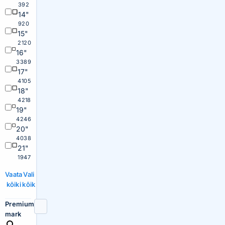
392
14"
920
15"
2120
16"
3389
17"
4105
18"
4218
19"
4246
20"
4038
21"
1947
Vaata
Vali
kõiki
kõik
Premium
mark