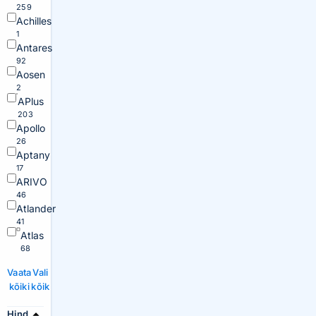
259
Achilles
1
Antares
92
Aosen
2
APlus
203
Apollo
26
Aptany
17
ARIVO
46
Atlander
41
Atlas
68
Vaata
Vali
kõiki
kõik
Hind