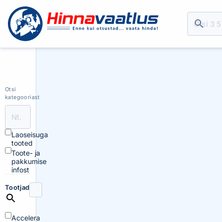
Otsi
kategooriast
Laoseisuga
tooted
Toote- ja
pakkumise
infost
Tootjad
Accelera