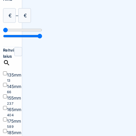
€
–
€
Rehvi
laius
135mm
13
145mm
66
155mm
237
165mm
404
175mm
589
185mm