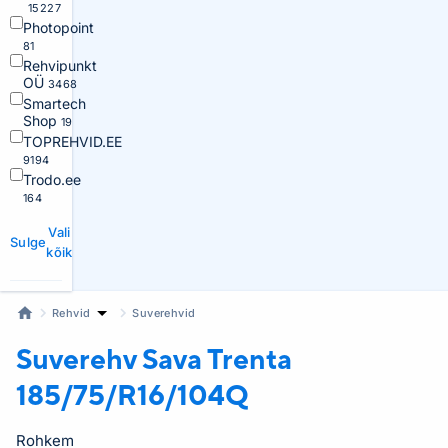
15227
Photopoint
81
Rehvipunkt
OÜ
3468
Smartech
Shop
19
TOPREHVID.EE
9194
Trodo.ee
164
Vali
Sulge
kõik
Rehvid
Suverehvid
Suverehv Sava
Trenta
185/75/R16/104Q
Rohkem