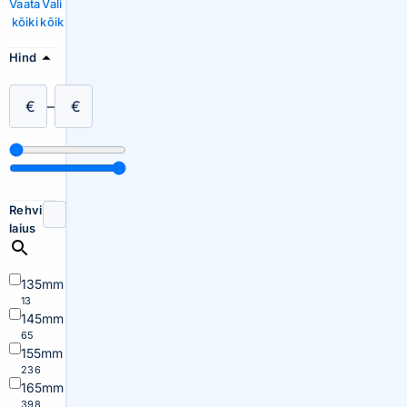
Vaata
Vali
kõiki
kõik
Hind
€
–
€
Rehvi
laius
135mm
13
145mm
65
155mm
236
165mm
398