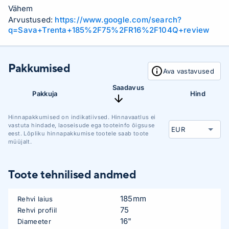
Vähem
Arvustused:
https://www.google.com/search?
q=Sava+Trenta+185%2F75%2FR16%2F104Q+review
Pakkumised
Ava vastavused
Saadavus
Pakkuja
Hind
Hinnapakkumised on indikatiivsed. Hinnavaatlus ei
vastuta hindade, laoseisude ega tooteinfo õigsuse
eest. Lõpliku hinnapakkumise tootele saab toote
müüjalt.
Toote tehnilised andmed
185mm
Rehvi laius
75
Rehvi profiil
16"
Diameeter