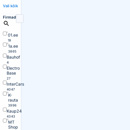
Vali kõik
Firmad
01.ee
19
1a.ee
3865
Bauhof
4
Electro
Base
27
InterCars
4047
K-
rauta
3996
Kaup24
4343
MT
Shop