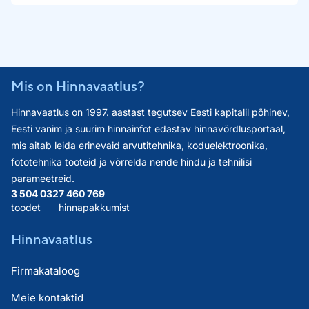
Mis on Hinnavaatlus?
Hinnavaatlus on 1997. aastast tegutsev Eesti kapitalil põhinev,
Eesti vanim ja suurim hinnainfot edastav hinnavõrdlusportaal,
mis aitab leida erinevaid arvutitehnika, koduelektroonika,
fototehnika tooteid ja võrrelda nende hindu ja tehnilisi
parameetreid.
3 504 032
7 460 769
toodet
hinnapakkumist
Hinnavaatlus
Firmakataloog
Meie kontaktid