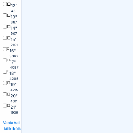
12"
43
13"
387
14"
907
15"
2101
16"
3362
17"
4087
18"
4205
19"
4215
20"
4011
21"
1939
Vaata
Vali
kõiki
kõik