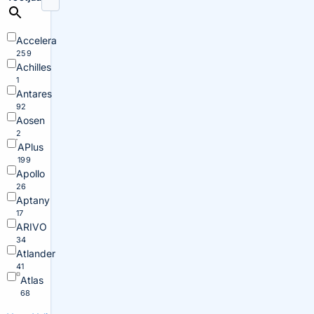
Accelera
259
Achilles
1
Antares
92
Aosen
2
APlus
199
Apollo
26
Aptany
17
ARIVO
34
Atlander
41
Atlas
68