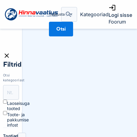
Kategooriad
Täpsusta
Logi sisse
Foorum
Otsi
Filtrid
Otsi
kategooriast
Laoseisuga
tooted
Toote- ja
pakkumise
infost
Tootjad