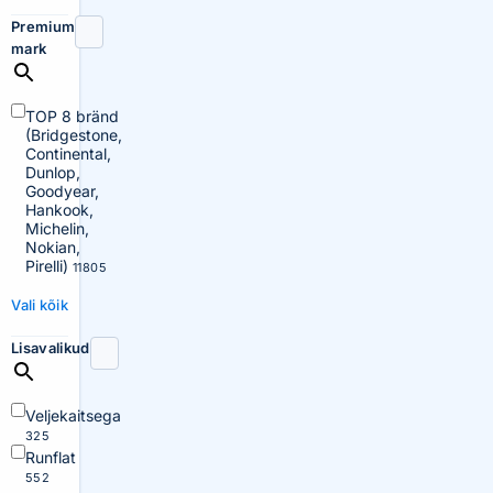
Premium
mark
TOP 8 bränd
(Bridgestone,
Continental,
Dunlop,
Goodyear,
Hankook,
Michelin,
Nokian,
Pirelli)
11805
Vali kõik
Lisavalikud
Veljekaitsega
325
Runflat
552