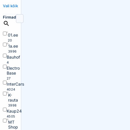
Vali kõik
Firmad
01.ee
20
1a.ee
3996
Bauhof
4
Electro
Base
27
InterCars
4024
K-
rauta
3998
Kaup24
4505
MT
Shop