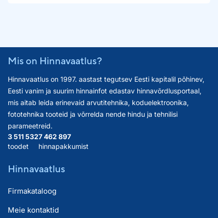
Mis on Hinnavaatlus?
Hinnavaatlus on 1997. aastast tegutsev Eesti kapitalil põhinev,
Eesti vanim ja suurim hinnainfot edastav hinnavõrdlusportaal,
mis aitab leida erinevaid arvutitehnika, koduelektroonika,
fototehnika tooteid ja võrrelda nende hindu ja tehnilisi
parameetreid.
3 511 532
7 462 897
toodet
hinnapakkumist
Hinnavaatlus
Firmakataloog
Meie kontaktid