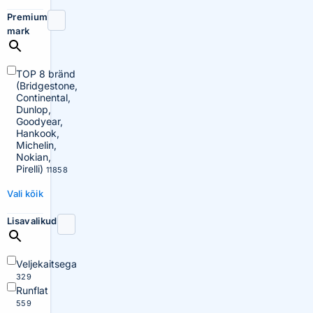
Premium
mark
TOP 8 bränd
(Bridgestone,
Continental,
Dunlop,
Goodyear,
Hankook,
Michelin,
Nokian,
Pirelli)
11858
Vali kõik
Lisavalikud
Veljekaitsega
329
Runflat
559