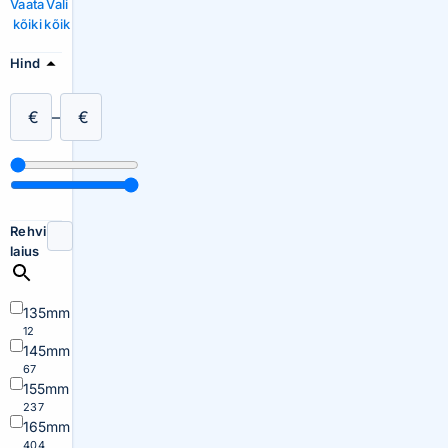
Vaata
Vali
kõiki
kõik
Hind
€
–
€
Rehvi
laius
135mm
12
145mm
67
155mm
237
165mm
404