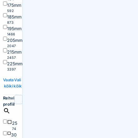
175mm
592
185mm
873
195mm
1466
205mm
2047
215mm
2457
225mm
3397
Vaata
Vali
kõiki
kõik
Rehvi
profiil
25
74
30