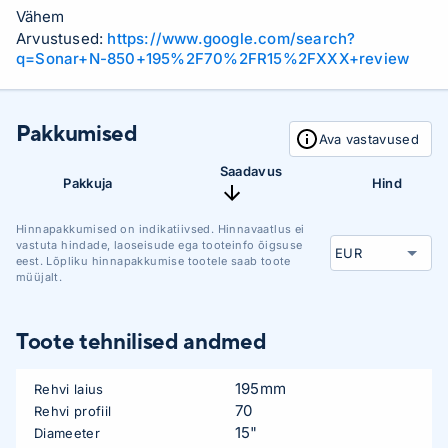
Vähem
Arvustused:
https://www.google.com/search?
q=Sonar+N-850+195%2F70%2FR15%2FXXX+review
Pakkumised
Ava vastavused
Saadavus
Pakkuja
Hind
Hinnapakkumised on indikatiivsed. Hinnavaatlus ei
vastuta hindade, laoseisude ega tooteinfo õigsuse
eest. Lõpliku hinnapakkumise tootele saab toote
müüjalt.
Toote tehnilised andmed
195mm
Rehvi laius
70
Rehvi profiil
15"
Diameeter