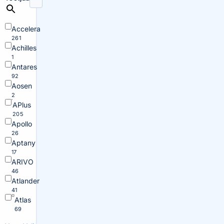
Accelera
261
Achilles
1
Antares
92
Aosen
2
APlus
205
Apollo
26
Aptany
17
ARIVO
46
Atlander
41
Atlas
69