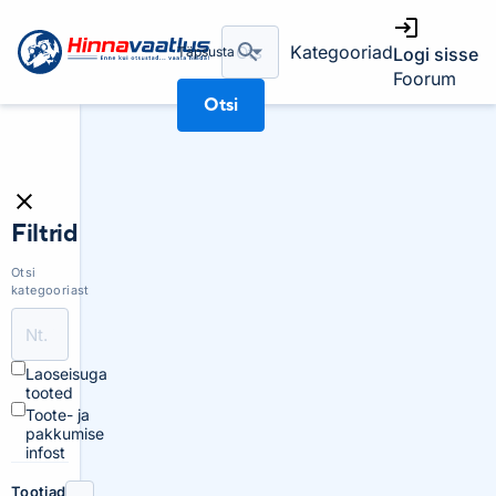
Kategooriad
Täpsusta
Logi sisse
Foorum
Otsi
Filtrid
Otsi
kategooriast
Laoseisuga
tooted
Toote- ja
pakkumise
infost
Tootjad