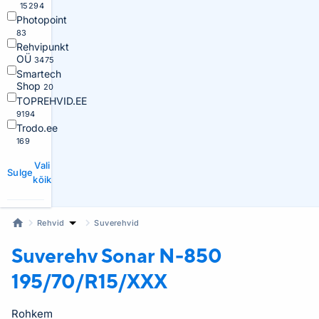
15294
Photopoint
83
Rehvipunkt
OÜ
3475
Smartech
Shop
20
TOPREHVID.EE
9194
Trodo.ee
169
Vali
Sulge
kõik
Rehvid
Suverehvid
Suverehv Sonar
N-850
195/70/R15/XXX
Rohkem