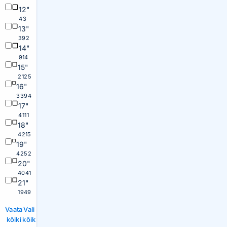
12"
43
13"
392
14"
914
15"
2125
16"
3394
17"
4111
18"
4215
19"
4252
20"
4041
21"
1949
Vaata
Vali
kõiki
kõik