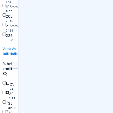
873
195mm
1466
205mm
2046
215mm
2459
225mm
3398
Vaata
Vali
kõiki
kõik
Rehvi
profiil
25
74
30
1138
35
3260
40