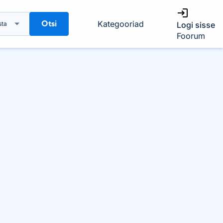
Otsi
Kategooriad
sta
Logi sisse
Foorum