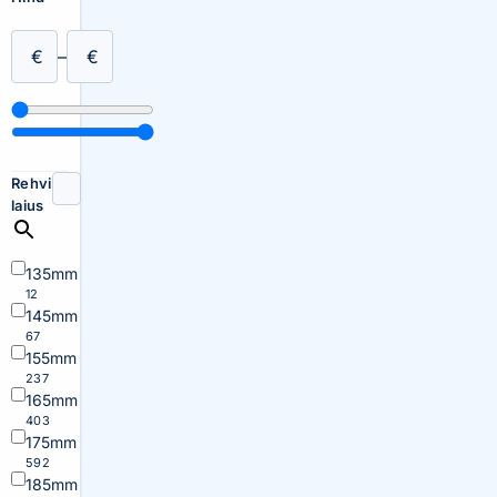
€
–
€
Rehvi
laius
135mm
12
145mm
67
155mm
237
165mm
403
175mm
592
185mm