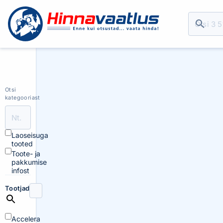
Otsi
kategooriast
Laoseisuga
tooted
Toote- ja
pakkumise
infost
Tootjad
Accelera