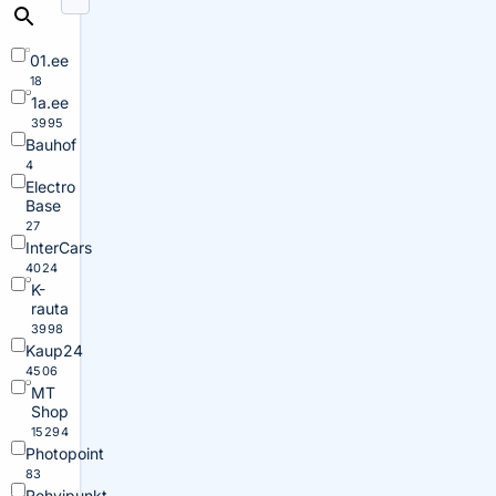
01.ee
18
1a.ee
3995
Bauhof
4
Electro
Base
27
InterCars
4024
K-
rauta
3998
Kaup24
4506
MT
Shop
15294
Photopoint
83
Rehvipunkt