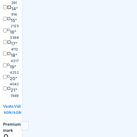
391
14"
914
15"
2125
16"
3396
17"
4112
18"
4217
19"
4252
20"
4042
21"
1949
Vaata
Vali
kõiki
kõik
Premium
mark