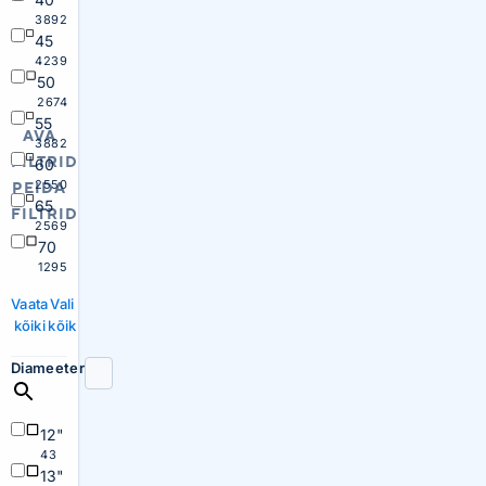
3892
45
4239
50
2674
55
AVA
3882
FILTRID
60
2550
PEIDA
65
FILTRID
2569
70
1295
Vaata
Vali
kõiki
kõik
Diameeter
12"
43
13"