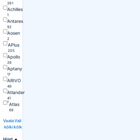
261
Achilles
1
Antares
92
Aosen
2
APlus
205
Apollo
26
Aptany
17
ARIVO
46
Atlander
41
Atlas
69
Vaata
Vali
kõiki
kõik
Hind