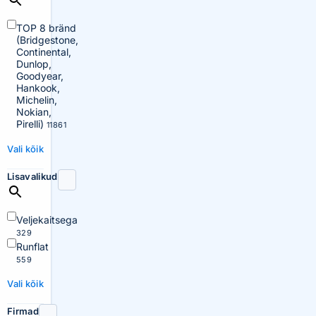
TOP 8 bränd
(Bridgestone,
Continental,
Dunlop,
Goodyear,
Hankook,
Michelin,
Nokian,
Pirelli)
11861
Vali kõik
Lisavalikud
Veljekaitsega
329
Runflat
559
Vali kõik
Firmad