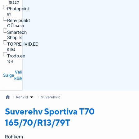
15227
Photopoint
81
Rehvipunkt
OÜ
3468
Smartech
Shop
19
TOPREHVID.EE
9194
Trodo.ee
164
Vali
Sulge
kõik
Rehvid
Suverehvid
Suverehv Sportiva
T70
165/70/R13/79T
Rohkem