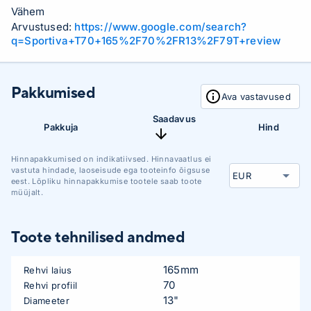
Vähem
Arvustused:
https://www.google.com/search?
q=Sportiva+T70+165%2F70%2FR13%2F79T+review
Pakkumised
Ava vastavused
Saadavus
Pakkuja
Hind
Hinnapakkumised on indikatiivsed. Hinnavaatlus ei
vastuta hindade, laoseisude ega tooteinfo õigsuse
eest. Lõpliku hinnapakkumise tootele saab toote
müüjalt.
Toote tehnilised andmed
165mm
Rehvi laius
70
Rehvi profiil
13"
Diameeter