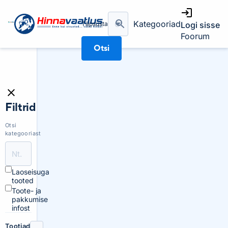
Kategooriad
Täpsusta
Logi sisse
Foorum
Otsi
Filtrid
Otsi
kategooriast
Laoseisuga
tooted
Toote- ja
pakkumise
infost
Tootjad