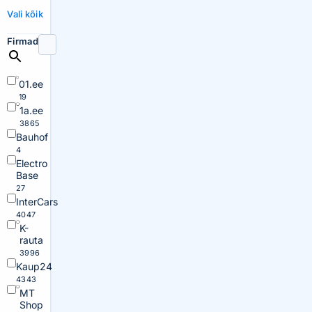
Vali kõik
Firmad
01.ee
19
1a.ee
3865
Bauhof
4
Electro
Base
27
InterCars
4047
K-
rauta
3996
Kaup24
4343
MT
Shop