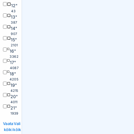
12"
43
13"
387
14"
907
15"
2101
16"
3362
17"
4087
18"
4205
19"
4215
20"
4011
21"
1939
Vaata
Vali
kõiki
kõik