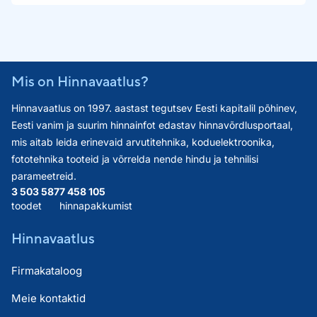
Mis on Hinnavaatlus?
Hinnavaatlus on 1997. aastast tegutsev Eesti kapitalil põhinev,
Eesti vanim ja suurim hinnainfot edastav hinnavõrdlusportaal,
mis aitab leida erinevaid arvutitehnika, koduelektroonika,
fototehnika tooteid ja võrrelda nende hindu ja tehnilisi
parameetreid.
3 503 587
7 458 105
toodet
hinnapakkumist
Hinnavaatlus
Firmakataloog
Meie kontaktid