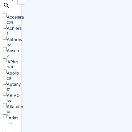
Accelera
259
Achilles
1
Antares
92
Aosen
2
APlus
199
Apollo
26
Aptany
17
ARIVO
34
Atlander
41
Atlas
68