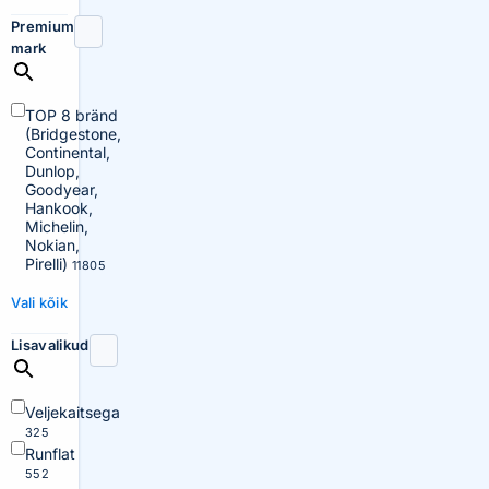
Premium
mark
TOP 8 bränd
(Bridgestone,
Continental,
Dunlop,
Goodyear,
Hankook,
Michelin,
Nokian,
Pirelli)
11805
Vali kõik
Lisavalikud
Veljekaitsega
325
Runflat
552