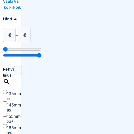
Vaata
Vali
kõiki
kõik
Hind
€
–
€
Rehvi
laius
135mm
13
145mm
65
155mm
236
165mm
398