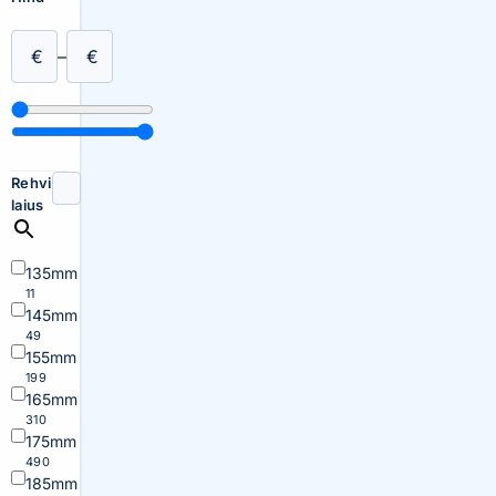
€
–
€
Rehvi
laius
135mm
11
145mm
49
155mm
199
165mm
310
175mm
490
185mm