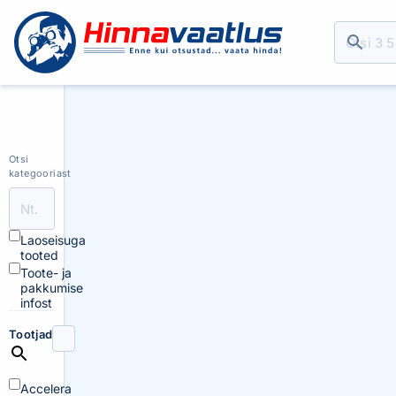
Otsi
kategooriast
Laoseisuga
tooted
Toote- ja
pakkumise
infost
Tootjad
Accelera