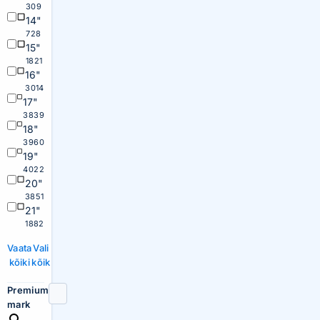
309
14"
728
15"
1821
16"
3014
17"
3839
18"
3960
19"
4022
20"
3851
21"
1882
Vaata
Vali
kõiki
kõik
Premium
mark