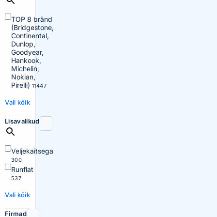
TOP 8 bränd
(Bridgestone,
Continental,
Dunlop,
Goodyear,
Hankook,
Michelin,
Nokian,
Pirelli)
11447
Vali kõik
Lisavalikud
Veljekaitsega
300
Runflat
537
Vali kõik
Firmad