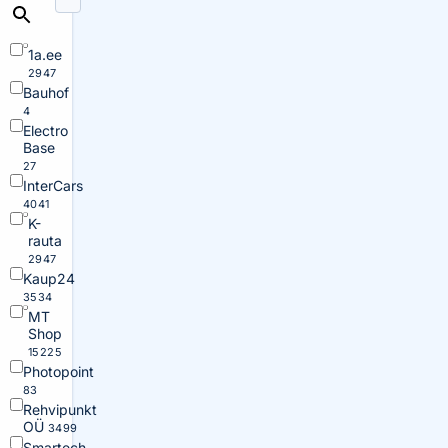
1a.ee
2947
Bauhof
4
Electro
Base
27
InterCars
4041
K-
rauta
2947
Kaup24
3534
MT
Shop
15225
Photopoint
83
Rehvipunkt
OÜ
3499
Smartech