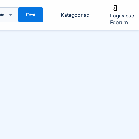
Otsi
Kategooriad
sta
Logi sisse
Foorum