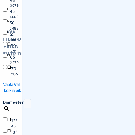
3679
45
4002
50
2483
AVA
55
FILTRID
3563
60
PEIDA
2316
FILTRID
65
2270
70
1105
Vaata
Vali
kõiki
kõik
Diameeter
12"
40
13"