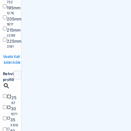
732
195mm
1276
205mm
1817
215mm
2289
225mm
3181
Vaata
Vali
kõiki
kõik
Rehvi
profiil
25
67
30
1071
35
3108
40