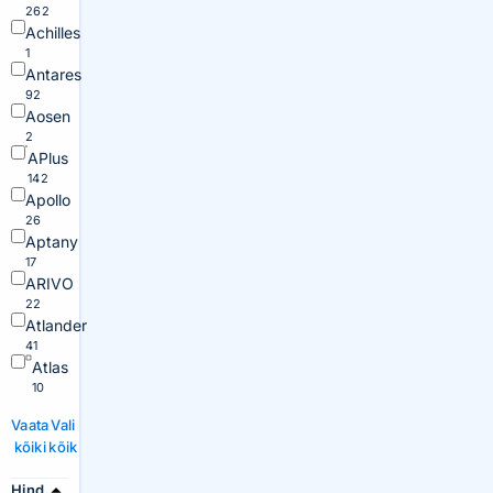
262
Achilles
1
Antares
92
Aosen
2
APlus
142
Apollo
26
Aptany
17
ARIVO
22
Atlander
41
Atlas
10
Vaata
Vali
kõiki
kõik
Hind