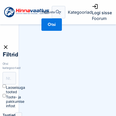
Kategooriad
Täpsusta
Logi sisse
Foorum
Otsi
Filtrid
Otsi
kategooriast
Laoseisuga
tooted
Toote- ja
pakkumise
infost
Tootjad