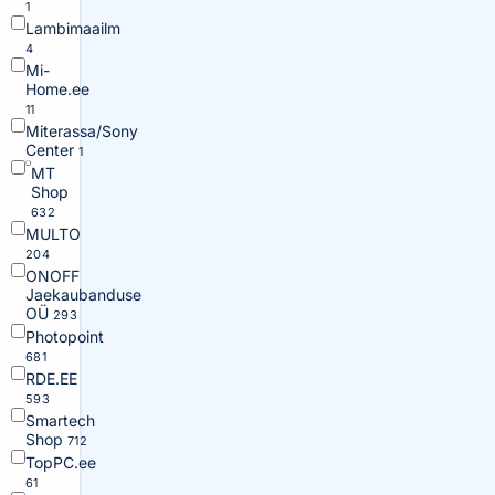
1
Lambimaailm
4
Mi-
Home.ee
11
Miterassa/Sony
Center
1
MT
Shop
632
MULTO
204
ONOFF
Jaekaubanduse
OÜ
293
Photopoint
681
RDE.EE
593
Smartech
Shop
712
TopPC.ee
61