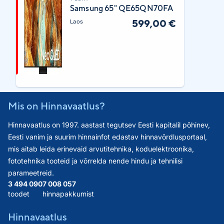
Samsung 65" QE65QN70FA
599,00 €
Laos
Mis on Hinnavaatlus?
Hinnavaatlus on 1997. aastast tegutsev Eesti kapitalil põhinev,
Eesti vanim ja suurim hinnainfot edastav hinnavõrdlusportaal,
mis aitab leida erinevaid arvutitehnika, koduelektroonika,
fototehnika tooteid ja võrrelda nende hindu ja tehnilisi
parameetreid.
3 494 090
7 008 057
toodet
hinnapakkumist
Hinnavaatlus