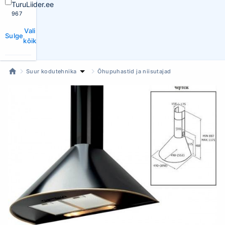
TuruLiider.ee
967
Vali
Sulge
kõik
Suur kodutehnika
Õhupuhastid ja niisutajad