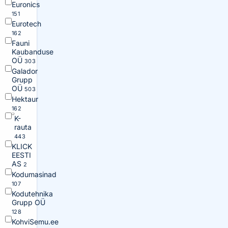
Euronics
151
Eurotech
162
Fauni
Kaubanduse
OÜ
303
Galador
Grupp
OÜ
503
Hektaur
162
K-
rauta
443
KLICK
EESTI
AS
2
Kodumasinad
107
Kodutehnika
Grupp OÜ
128
KohviSemu.ee