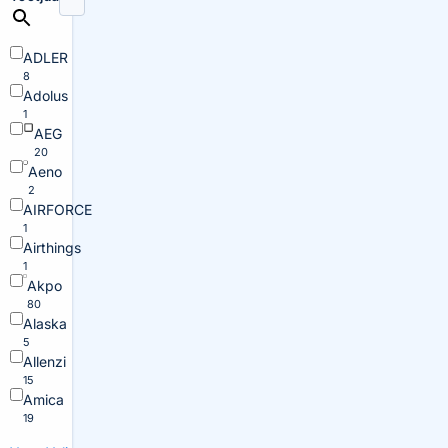
ADLER
8
Adolus
1
AEG
20
Aeno
2
AIRFORCE
1
Airthings
1
Akpo
80
Alaska
5
Allenzi
15
Amica
19