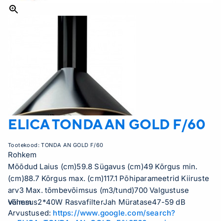
ELICA
TONDA AN GOLD F/60
Tootekood:
TONDA AN GOLD F/60
Rohkem
Mõõdud Laius (cm)59.8 Sügavus (cm)49 Kõrgus min.
(cm)88.7 Kõrgus max. (cm)117.1 Põhiparameetrid Kiiruste
arv3 Max. tõmbevõimsus (m3/tund)700 Valgustuse
võimsus2*40W RasvafilterJah Müratase47-59 dB
Vähem
Arvustused:
https://www.google.com/search?
Mootorite arv1 Väljaviiku läbimõõt (mm)120