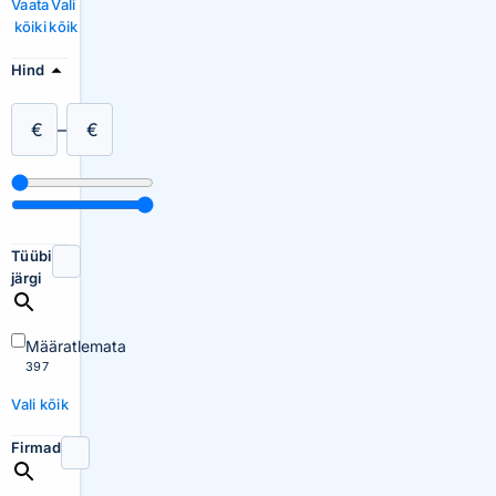
Vaata
Vali
kõiki
kõik
Hind
€
–
€
Tüübi
järgi
Määratlemata
397
Vali kõik
Firmad