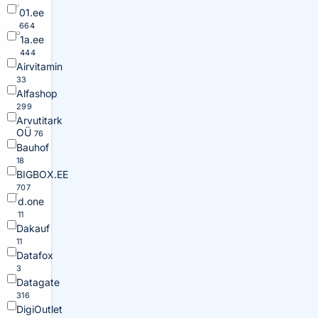
01.ee
664
1a.ee
444
Airvitamin
33
Alfashop
299
Arvutitark
OÜ
76
Bauhof
18
BIGBOX.EE
707
d.one
11
Dakauf
11
Datafox
3
Datagate
316
DigiOutlet