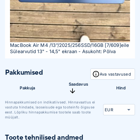
MacBook Air M4 /13”/2025/256SSD/16GB
[7/609]
eile
Sülearvutid 13" - 14,5" ekraan
- Asukoht: Põlva
Pakkumised
Ava vastavused
Saadavus
Pakkuja
Hind
Hinnapakkumised on indikatiivsed. Hinnavaatlus ei
vastuta hindade, laoseisude ega tooteinfo õigsuse
eest. Lõpliku hinnapakkumise tootele saab toote
müüjalt.
Toote tehnilised andmed