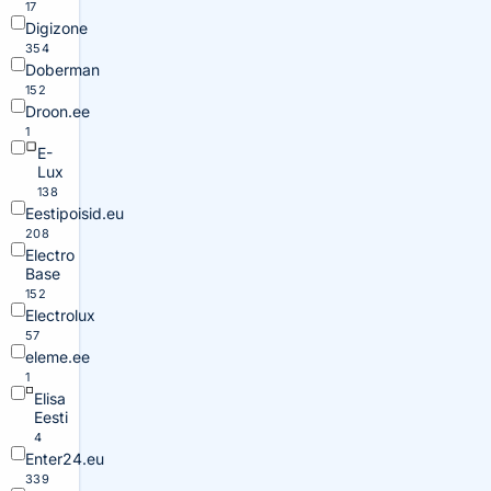
17
Digizone
354
Doberman
152
Droon.ee
1
E-
Lux
138
Eestipoisid.eu
208
Electro
Base
152
Electrolux
57
eleme.ee
1
Elisa
Eesti
4
Enter24.eu
339