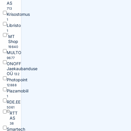
AS
713
Krisostomus
1
Libristo
1
MT
Shop
19840
MULTO
9677
ONOFF
Jaekaubanduse
OÜ
132
Photopoint
12888
Plazamobiil
1
RDE.EE
5061
RTT
AS
38
Smartech