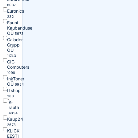
8037
Euronics
232
Fauni
Kaubanduse
OÜ
5673
Galador
Grupp
OÜ
11743
GIG
Computers
1098
InkToner
OÜ
6954
ITshop
383
K-
rauta
4854
Kaup24
2673
KLICK
EESTI