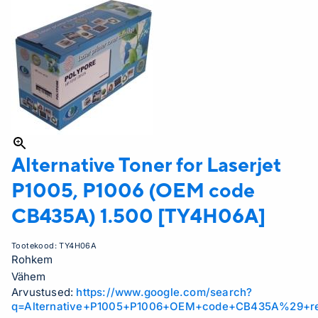
Alternative Toner for Laserjet
P1005, P1006 (OEM code
CB435A) 1.500 [TY4H06A]
Tootekood:
TY4H06A
Rohkem
Vähem
Arvustused:
https://www.google.com/search?
q=Alternative+P1005+P1006+OEM+code+CB435A%29+r