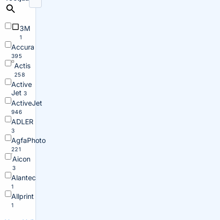
3M
1
Accura
395
Actis
258
Active
Jet
3
ActiveJet
946
ADLER
3
AgfaPhoto
221
Aicon
3
Alantec
1
Allprint
1