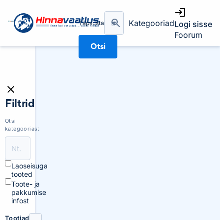
Kategooriad
Täpsusta
Logi sisse
Foorum
Otsi
Filtrid
Otsi
kategooriast
Laoseisuga
tooted
Toote- ja
pakkumise
infost
Tootjad