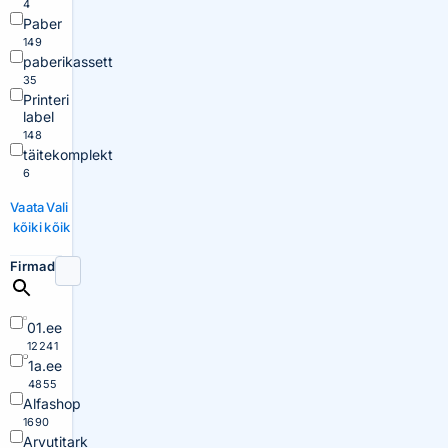
4
Paber
149
paberikassett
35
Printeri
label
148
täitekomplekt
6
Vaata
Vali
kõiki
kõik
Firmad
01.ee
12241
1a.ee
4855
Alfashop
1690
Arvutitark