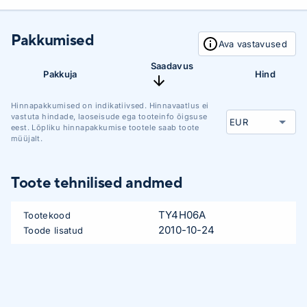
Pakkumised
Ava vastavused
Saadavus
Pakkuja
Hind
Hinnapakkumised on indikatiivsed. Hinnavaatlus ei
vastuta hindade, laoseisude ega tooteinfo õigsuse
eest. Lõpliku hinnapakkumise tootele saab toote
müüjalt.
Toote tehnilised andmed
TY4H06A
Tootekood
2010-10-24
Toode lisatud