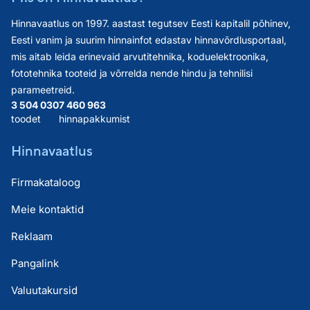
Hinnavaatlus on 1997. aastast tegutsev Eesti kapitalil põhinev,
Eesti vanim ja suurim hinnainfot edastav hinnavõrdlusportaal,
mis aitab leida erinevaid arvutitehnika, koduelektroonika,
fototehnika tooteid ja võrrelda nende hindu ja tehnilisi
parameetreid.
3 504 030
7 460 963
toodet
hinnapakkumist
Hinnavaatlus
Firmakataloog
Meie kontaktid
Reklaam
Pangalink
Valuutakursid