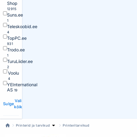
Shop
12915
Suns.ee
1
Teleskoobid.ee
4
TopPC.ee
931
Trodo.ee
1
TuruLiider.ee
2
Voolu
4
YEInternational
AS
19
Vali
Sulge
kõik
Printerid ja tarvikud
Printeritarvikud