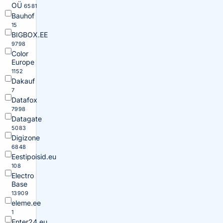
OÜ
6581
Bauhof
15
BIGBOX.EE
9798
Color
Europe
1152
Dakauf
7
Datafox
7998
Datagate
5083
Digizone
6848
Eestipoisid.eu
108
Electro
Base
13909
eleme.ee
1
Enter24.eu