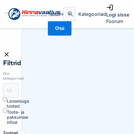
Kategooriad
Täpsusta
Logi sisse
Foorum
Otsi
Filtrid
Otsi
kategooriast
Laoseisuga
tooted
Toote- ja
pakkumise
infost
Tootjad