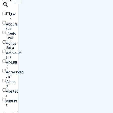
3M
1
Accura
403
Actis
258
Active
Jet
3
ActiveJet
947
ADLER
3
AgfaPhoto
216
Aicon
3
Alantec
1
Allprint
1