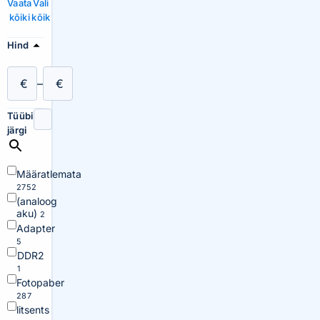
Vaata
Vali
kõiki
kõik
Hind
€
–
€
Tüübi
järgi
Määratlemata
2752
(analoog
aku)
2
Adapter
5
DDR2
1
Fotopaber
287
litsents