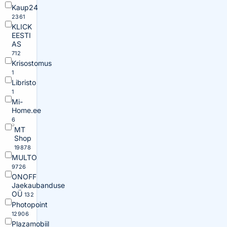
Kaup24
2361
KLICK
EESTI
AS
712
Krisostomus
1
Libristo
1
Mi-
Home.ee
6
MT
Shop
19878
MULTO
9726
ONOFF
Jaekaubanduse
OÜ
132
Photopoint
12906
Plazamobiil