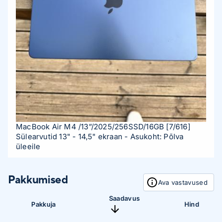
MacBook Air M4 /13”/2025/256SSD/16GB
[7/616]
Sülearvutid 13" - 14,5" ekraan
- Asukoht: Põlva
üleeile
Pakkumised
Ava vastavused
Saadavus
Pakkuja
Hind