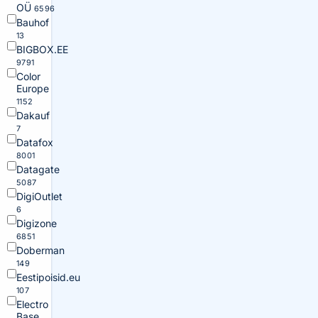
OÜ
6596
Bauhof
13
BIGBOX.EE
9791
Color
Europe
1152
Dakauf
7
Datafox
8001
Datagate
5087
DigiOutlet
6
Digizone
6851
Doberman
149
Eestipoisid.eu
107
Electro
Base