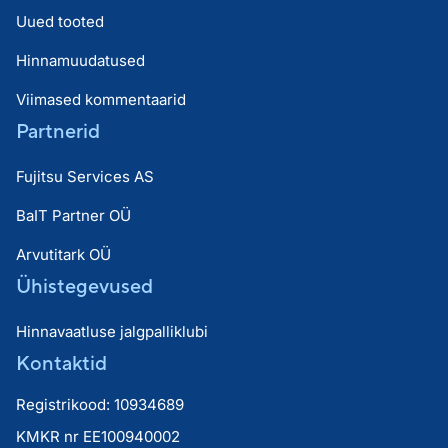
Uued tooted
Hinnamuudatused
Viimased kommentaarid
Partnerid
Fujitsu Services AS
BaIT Partner OÜ
Arvutitark OÜ
Ühistegevused
Hinnavaatluse jalgpalliklubi
Kontaktid
Registrikood: 10934689
KMKR nr EE100940002