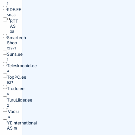
1
RDE.EE
5088
RTT
AS
38
Smartech
Shop
12971
Suns.ee
1
Teleskoobid.ee
4
TopPC.ee
927
Trodo.ee
6
TuruLiider.ee
2
Voolu
4
YEInternational
AS
19