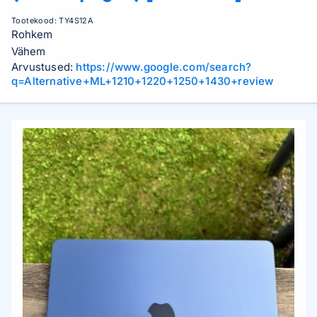
Tootekood:
TY4S12A
Rohkem
Vähem
Arvustused:
https://www.google.com/search?
q=Alternative+ML+1210+1220+1250+1430+review