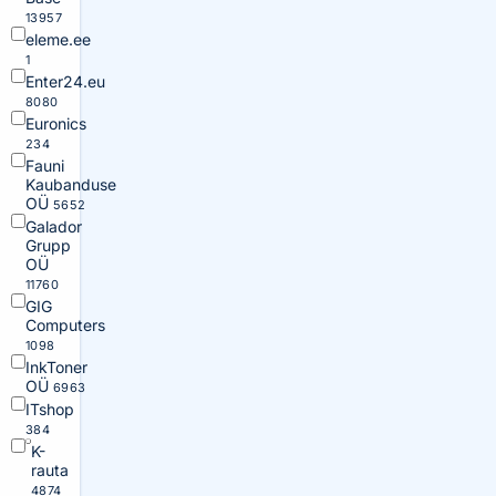
13957
eleme.ee
1
Enter24.eu
8080
Euronics
234
Fauni
Kaubanduse
OÜ
5652
Galador
Grupp
OÜ
11760
GIG
Computers
1098
InkToner
OÜ
6963
ITshop
384
K-
rauta
4874