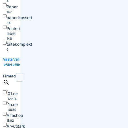
4
Paber
147
paberikassett
34
Printeri
label
148
täitekomplekt
6
Vaata
Vali
kõiki
kõik
Firmad
01.ee
12214
1a.ee
4889
Alfashop
1802
Arvutitark