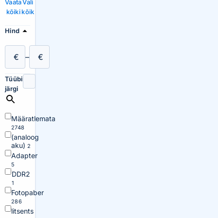
Vaata
Vali
kõiki
kõik
Hind
€
–
€
Tüübi
järgi
Määratlemata
2748
(analoog
aku)
2
Adapter
5
DDR2
1
Fotopaber
286
litsents