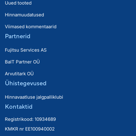
Uued tooted
Hinnamuudatused
Viimased kommentaarid
Partnerid
Fujitsu Services AS
BaIT Partner OÜ
Arvutitark OÜ
Ühistegevused
Hinnavaatluse jalgpalliklubi
Kontaktid
Registrikood: 10934689
KMKR nr EE100940002