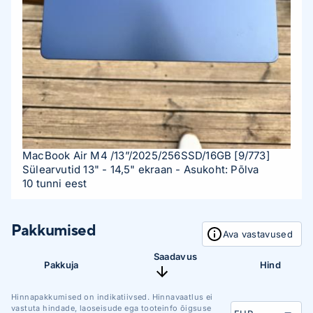
MacBook Air M4 /13”/2025/256SSD/16GB
[9/773]
Sülearvutid 13" - 14,5" ekraan
- Asukoht: Põlva
10 tunni eest
Pakkumised
Ava vastavused
Saadavus
Pakkuja
Hind
Hinnapakkumised on indikatiivsed. Hinnavaatlus ei
vastuta hindade, laoseisude ega tooteinfo õigsuse