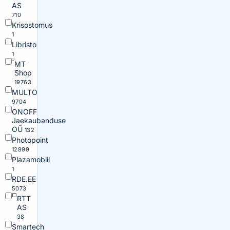
AS
710
Krisostomus
1
Libristo
1
MT
Shop
19763
MULTO
9704
ONOFF
Jaekaubanduse
OÜ
132
Photopoint
12899
Plazamobiil
1
RDE.EE
5073
RTT
AS
38
Smartech