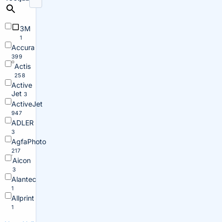
3M
1
Accura
399
Actis
258
Active
Jet
3
ActiveJet
947
ADLER
3
AgfaPhoto
217
Aicon
3
Alantec
1
Allprint
1