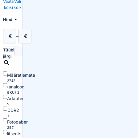
Vaata
Vali
kõiki
kõik
Hind
€
–
€
Tüübi
järgi
Määratlemata
2742
(analoog
aku)
2
Adapter
5
DDR2
1
Fotopaber
287
litsents