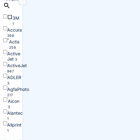
3M
1
Accura
398
Actis
258
Active
Jet
3
ActiveJet
947
ADLER
3
AgfaPhoto
217
Aicon
3
Alantec
1
Allprint
1