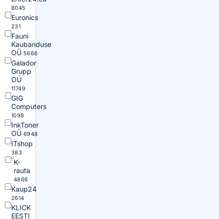
8045
Euronics
231
Fauni
Kaubanduse
OÜ
5666
Galador
Grupp
OÜ
11749
GIG
Computers
1098
InkToner
OÜ
6948
ITshop
383
K-
rauta
4866
Kaup24
2614
KLICK
EESTI