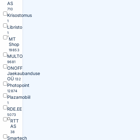
AS
710
Krisostomus
1
Libristo
1
MT
Shop
19853
MULTO
9681
ONOFF
Jaekaubanduse
OÜ
132
Photopoint
12874
Plazamobiil
1
RDE.EE
5073
RTT
AS
38
Smartech