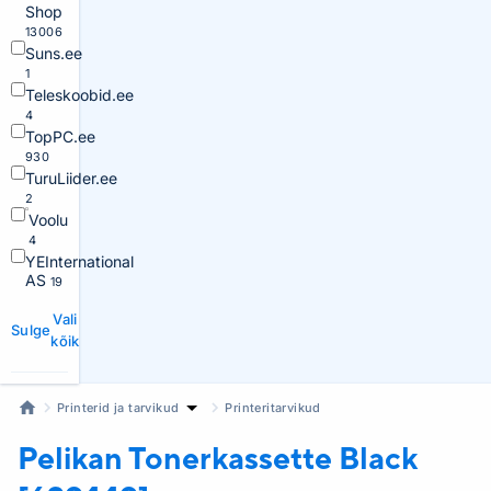
Shop
13006
Suns.ee
1
Teleskoobid.ee
4
TopPC.ee
930
TuruLiider.ee
2
Voolu
4
YEInternational
AS
19
Vali
Sulge
kõik
Printerid ja tarvikud
Printeritarvikud
Pelikan
Tonerkassette Black