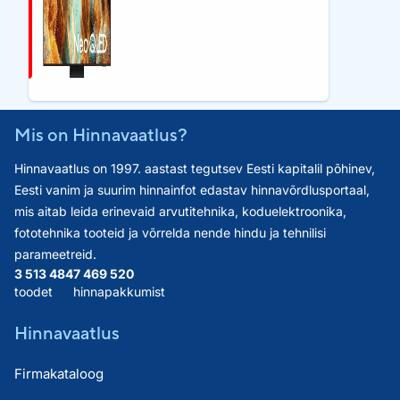
Mis on Hinnavaatlus?
Hinnavaatlus on 1997. aastast tegutsev Eesti kapitalil põhinev,
Eesti vanim ja suurim hinnainfot edastav hinnavõrdlusportaal,
mis aitab leida erinevaid arvutitehnika, koduelektroonika,
fototehnika tooteid ja võrrelda nende hindu ja tehnilisi
parameetreid.
3 513 484
7 469 520
toodet
hinnapakkumist
Hinnavaatlus
Firmakataloog