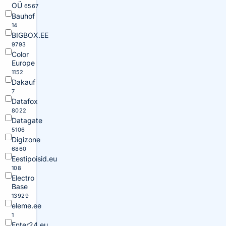
OÜ
6567
Bauhof
14
BIGBOX.EE
9793
Color
Europe
1152
Dakauf
7
Datafox
8022
Datagate
5106
Digizone
6860
Eestipoisid.eu
108
Electro
Base
13929
eleme.ee
1
Enter24.eu