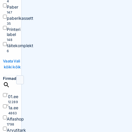
4
Paber
147
paberikassett
35
Printeri
label
148
täitekomplekt
6
Vaata
Vali
kõiki
kõik
Firmad
01.ee
12289
1a.ee
4863
Alfashop
1798
Arvutitark