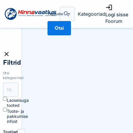
Kategooriad
Täpsusta
Logi sisse
Foorum
Otsi
Filtrid
Otsi
kategooriast
Laoseisuga
tooted
Toote- ja
pakkumise
infost
Tootjad