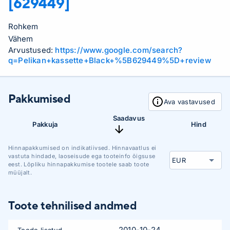
[629449]
Rohkem
Vähem
Arvustused:
https://www.google.com/search?
q=Pelikan+kassette+Black+%5B629449%5D+review
Pakkumised
Ava vastavused
Saadavus
Pakkuja
Hind
Hinnapakkumised on indikatiivsed. Hinnavaatlus ei
vastuta hindade, laoseisude ega tooteinfo õigsuse
eest. Lõpliku hinnapakkumise tootele saab toote
müüjalt.
Toote tehnilised andmed
2010-10-24