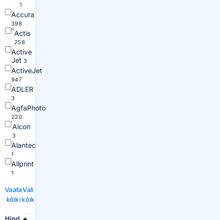
1
Accura
398
Actis
258
Active
Jet
3
ActiveJet
947
ADLER
3
AgfaPhoto
220
Aicon
3
Alantec
1
Allprint
1
Vaata
Vali
kõiki
kõik
Hind