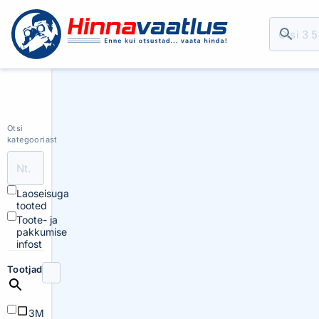
Otsi
kategooriast
Laoseisuga
tooted
Toote- ja
pakkumise
infost
Tootjad
3M