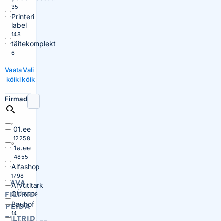
35
Printeri
label
148
täitekomplekt
6
Vaata
Vali
kõiki
kõik
Firmad
01.ee
12258
1a.ee
4855
Alfashop
1798
AVA
Arvutitark
OÜ
FILTRID
6569
Bauhof
PEIDA
14
FILTRID