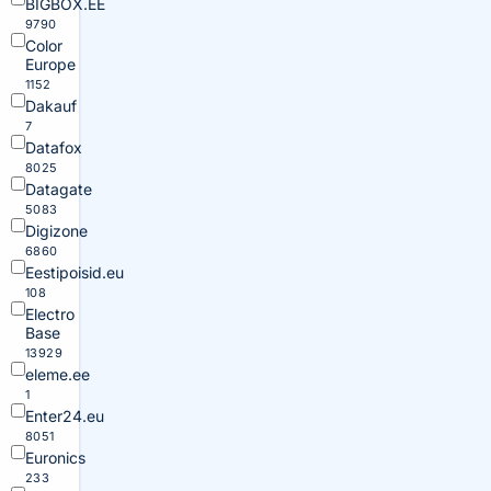
BIGBOX.EE
9790
Color
Europe
1152
Dakauf
7
Datafox
8025
Datagate
5083
Digizone
6860
Eestipoisid.eu
108
Electro
Base
13929
eleme.ee
1
Enter24.eu
8051
Euronics
233