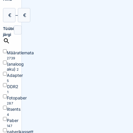
€
–
€
Tüübi
järgi
Määratlemata
2739
(analoog
aku)
2
Adapter
5
DDR2
1
Fotopaber
287
litsents
4
Paber
147
paberikassett