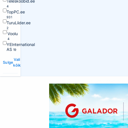
Teleskoobid.ee
4
TopPC.ee
931
TuruLiider.ee
2
Voolu
4
YEInternational
AS
19
Vali
Sulge
kõik