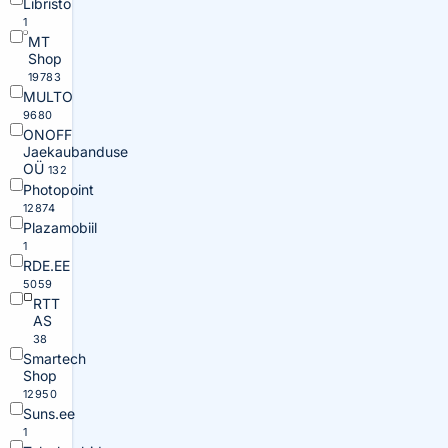
Libristo
1
MT
Shop
19783
MULTO
9680
ONOFF
Jaekaubanduse
OÜ
132
Photopoint
12874
Plazamobiil
1
RDE.EE
5059
RTT
AS
38
Smartech
Shop
12950
Suns.ee
1