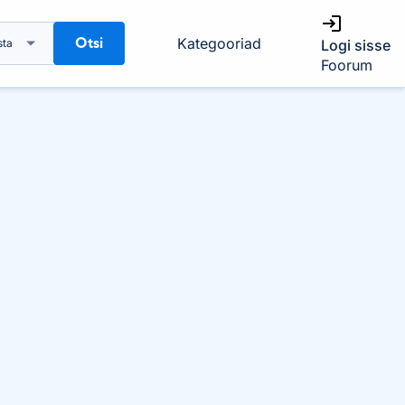
Otsi
Kategooriad
sta
Logi sisse
Foorum