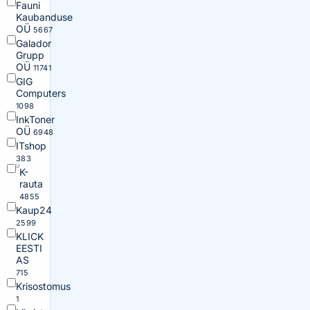
Fauni
Kaubanduse
OÜ
5667
Galador
Grupp
OÜ
11741
GIG
Computers
1098
InkToner
OÜ
6948
ITshop
383
K-
rauta
4855
Kaup24
2599
KLICK
EESTI
AS
715
Krisostomus
1