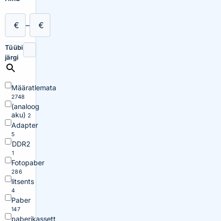
€
–
€
Tüübi
järgi
Määratlemata
2748
(analoog
aku)
2
Adapter
5
DDR2
1
Fotopaber
286
litsents
4
Paber
147
paberikassett