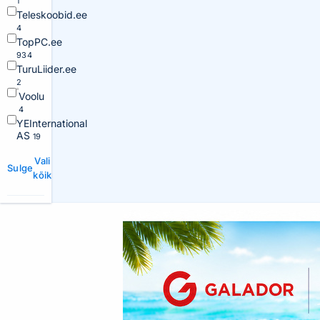
1
Teleskoobid.ee
4
TopPC.ee
934
TuruLiider.ee
2
Voolu
4
YEInternational
AS
19
Vali
Sulge
kõik