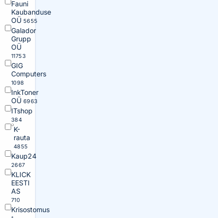
Fauni
Kaubanduse
OÜ
5655
Galador
Grupp
OÜ
11753
GIG
Computers
1098
InkToner
OÜ
6963
ITshop
384
K-
rauta
4855
Kaup24
2667
KLICK
EESTI
AS
710
Krisostomus