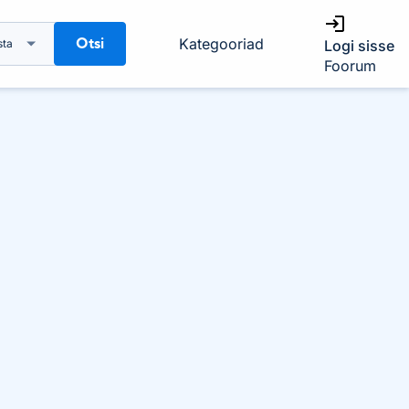
Otsi
Kategooriad
sta
Logi sisse
Foorum