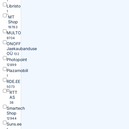
1
Libristo
1
MT
Shop
19763
MULTO
9704
ONOFF
Jaekaubanduse
OÜ
132
Photopoint
12899
Plazamobiil
1
RDE.EE
5073
RTT
AS
38
Smartech
Shop
12944
Suns.ee