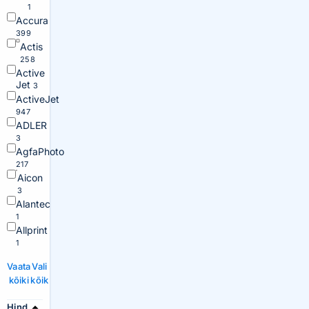
1
Accura
399
Actis
258
Active
Jet
3
ActiveJet
947
ADLER
3
AgfaPhoto
217
Aicon
3
Alantec
1
Allprint
1
Vaata
Vali
kõiki
kõik
Hind