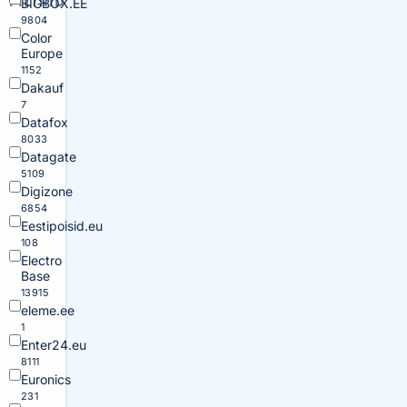
FILTRID
BIGBOX.EE
9804
Color
Europe
1152
Dakauf
7
Datafox
8033
Datagate
5109
Digizone
6854
Eestipoisid.eu
108
Electro
Base
13915
eleme.ee
1
Enter24.eu
8111
Euronics
231