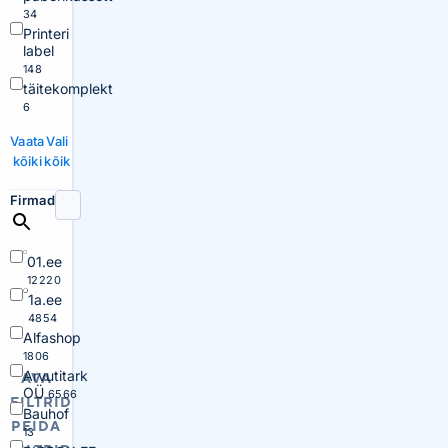
34
Printeri
label
148
täitekomplekt
6
Vaata
Vali
kõiki
kõik
Firmad
01.ee
12220
1a.ee
4854
Alfashop
1806
Arvutitark
AVA
OÜ
6566
FILTRID
Bauhof
PEIDA
13