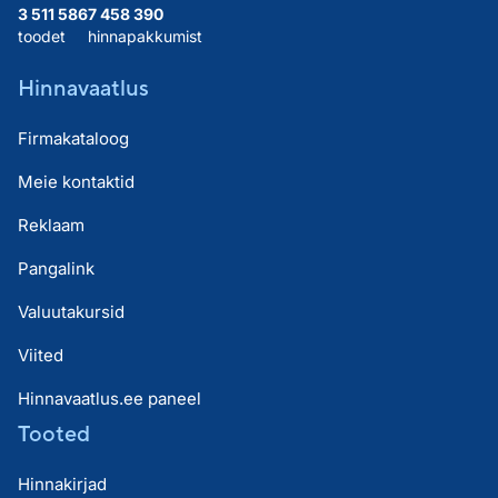
3 511 586
7 458 390
toodet
hinnapakkumist
Hinnavaatlus
Firmakataloog
Meie kontaktid
Reklaam
Pangalink
Valuutakursid
Viited
Hinnavaatlus.ee paneel
Tooted
Hinnakirjad