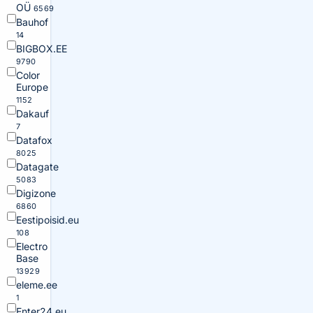
OÜ
6569
Bauhof
14
BIGBOX.EE
9790
Color
Europe
1152
Dakauf
7
Datafox
8025
Datagate
5083
Digizone
6860
Eestipoisid.eu
108
Electro
Base
13929
eleme.ee
1
Enter24.eu