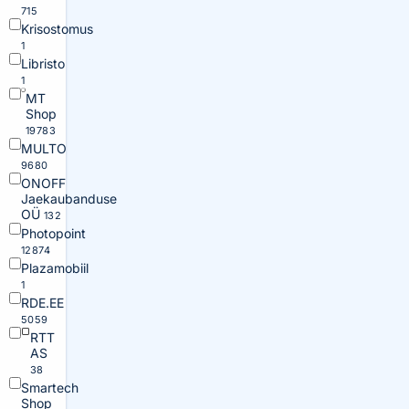
715
Krisostomus
1
Libristo
1
MT
Shop
19783
MULTO
9680
ONOFF
Jaekaubanduse
OÜ
132
Photopoint
12874
Plazamobiil
1
RDE.EE
5059
RTT
AS
38
Smartech
Shop