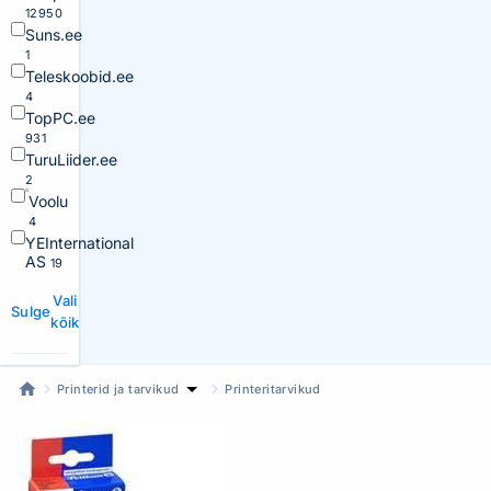
12950
Suns.ee
1
Teleskoobid.ee
4
TopPC.ee
931
TuruLiider.ee
2
Voolu
4
YEInternational
AS
19
Vali
Sulge
kõik
Printerid ja tarvikud
Printeritarvikud