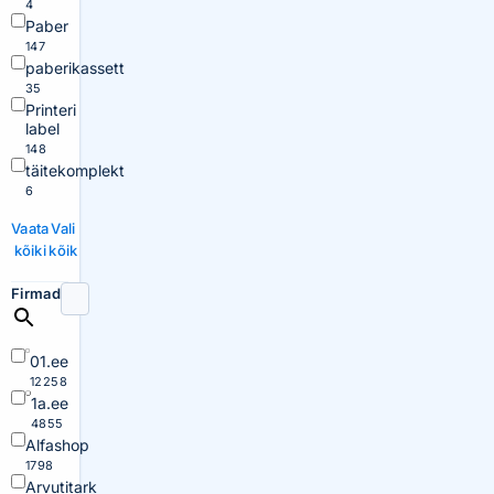
4
Paber
147
paberikassett
35
Printeri
label
148
täitekomplekt
6
Vaata
Vali
kõiki
kõik
Firmad
01.ee
12258
1a.ee
4855
Alfashop
1798
Arvutitark