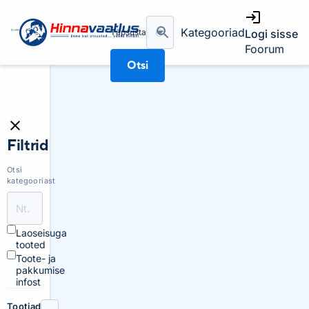
Kategooriad
Täpsusta
Logi sisse
Foorum
Otsi
Filtrid
Otsi
kategooriast
Laoseisuga
tooted
Toote- ja
pakkumise
infost
Tootjad