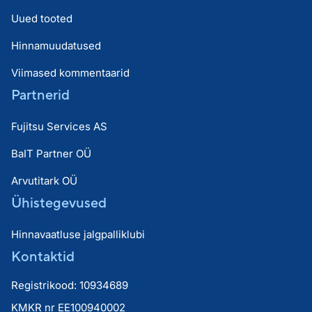
Uued tooted
Hinnamuudatused
Viimased kommentaarid
Partnerid
Fujitsu Services AS
BaIT Partner OÜ
Arvutitark OÜ
Ühistegevused
Hinnavaatluse jalgpalliklubi
Kontaktid
Registrikood: 10934689
KMKR nr EE100940002