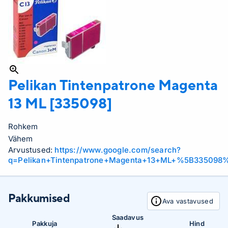
Pelikan
Tintenpatrone Magenta
13 ML [335098]
Rohkem
Vähem
Arvustused:
https://www.google.com/search?
q=Pelikan+Tintenpatrone+Magenta+13+ML+%5B335098
Pakkumised
Ava vastavused
Saadavus
Pakkuja
Hind