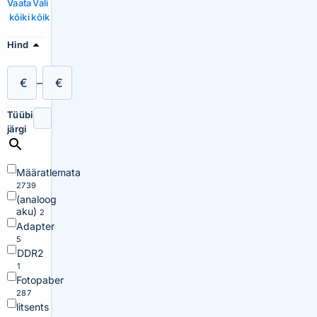
Vaata
Vali
kõiki
kõik
Hind
€
–
€
Tüübi
järgi
Määratlemata
2739
(analoog
aku)
2
Adapter
5
DDR2
1
Fotopaber
287
litsents