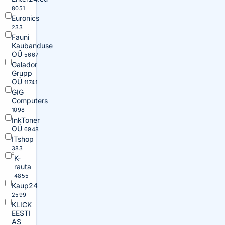
8051
Euronics
233
Fauni
Kaubanduse
OÜ
5667
Galador
Grupp
OÜ
11741
GIG
Computers
1098
InkToner
OÜ
6948
ITshop
383
K-
rauta
4855
Kaup24
2599
KLICK
EESTI
AS