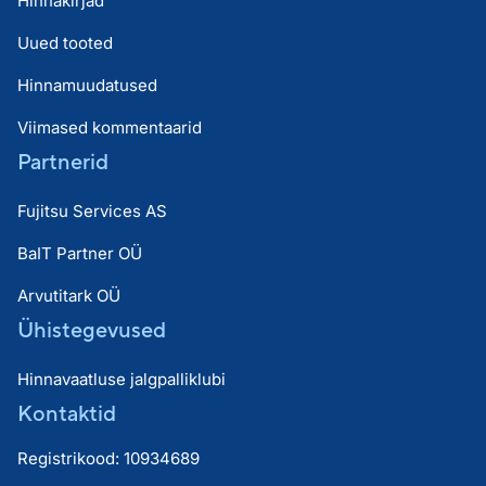
Hinnakirjad
Uued tooted
Hinnamuudatused
Viimased kommentaarid
Partnerid
Fujitsu Services AS
BaIT Partner OÜ
Arvutitark OÜ
Ühistegevused
Hinnavaatluse jalgpalliklubi
Kontaktid
Registrikood: 10934689