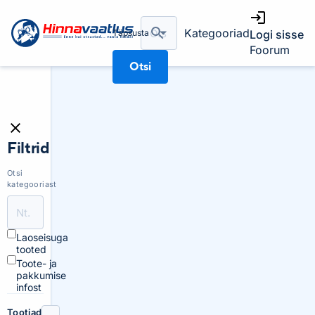
Kategooriad
Täpsusta
Logi sisse
Foorum
Otsi
Filtrid
Otsi
kategooriast
Laoseisuga
tooted
Toote- ja
pakkumise
infost
Tootjad