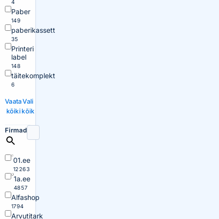
4
Paber
149
paberikassett
35
Printeri
label
148
täitekomplekt
6
Vaata
Vali
kõiki
kõik
Firmad
01.ee
12263
1a.ee
4857
Alfashop
1794
Arvutitark