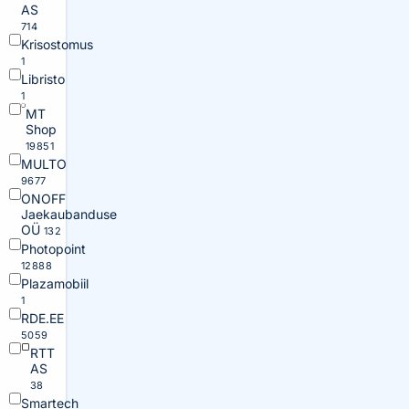
AS
714
Krisostomus
1
Libristo
1
MT
Shop
19851
MULTO
9677
ONOFF
Jaekaubanduse
OÜ
132
Photopoint
12888
Plazamobiil
1
RDE.EE
5059
RTT
AS
38
Smartech