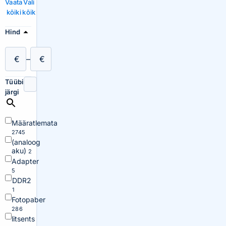
Vaata
Vali
kõiki
kõik
Hind
€
–
€
Tüübi
järgi
Määratlemata
2745
(analoog
aku)
2
Adapter
5
DDR2
1
Fotopaber
286
litsents