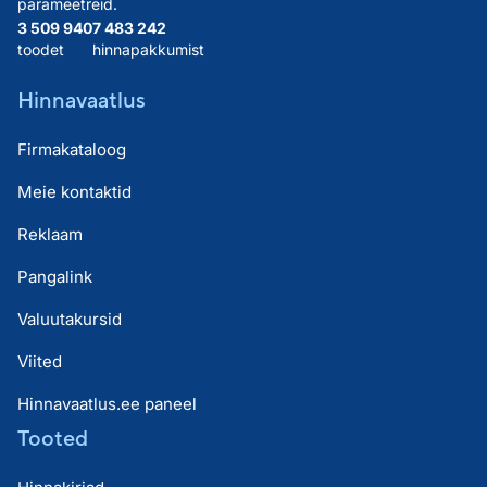
parameetreid.
3 509 940
7 483 242
toodet
hinnapakkumist
Hinnavaatlus
Firmakataloog
Meie kontaktid
Reklaam
Pangalink
Valuutakursid
Viited
Hinnavaatlus.ee paneel
Tooted