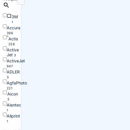
3M
1
Accura
396
Actis
258
Active
Jet
3
ActiveJet
947
ADLER
3
AgfaPhoto
221
Aicon
3
Alantec
1
Allprint
1