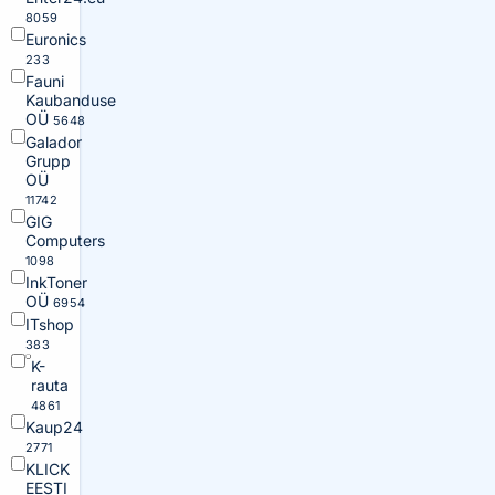
8059
Euronics
233
Fauni
Kaubanduse
OÜ
5648
Galador
Grupp
OÜ
11742
GIG
Computers
1098
InkToner
OÜ
6954
ITshop
383
K-
rauta
4861
Kaup24
2771
KLICK
EESTI