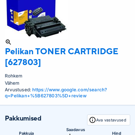
Pelikan
TONER CARTRIDGE
[627803]
Rohkem
Vähem
Arvustused:
https://www.google.com/search?
q=Pelikan+%5B627803%5D+review
Pakkumised
Ava vastavused
Saadavus
Pakkuja
Hind