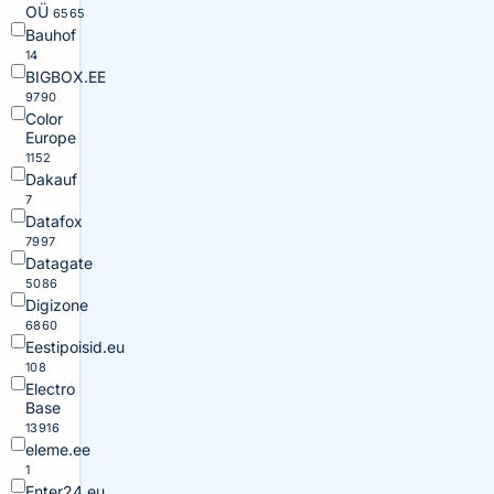
OÜ
6565
Bauhof
14
BIGBOX.EE
9790
Color
Europe
1152
Dakauf
7
Datafox
7997
Datagate
5086
Digizone
6860
Eestipoisid.eu
108
Electro
Base
13916
eleme.ee
1
Enter24.eu