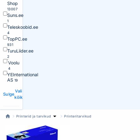
Shop
13007
Suns.ee
1
Teleskoobid.ee
4
TopPC.ee
931
TuruLiider.ee
2
Voolu
4
YEInternational
AS
19
Vali
Sulge
kõik
Printerid ja tarvikud
Printeritarvikud