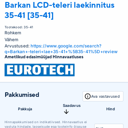
Barkan
LCD-teleri laekinnitus
35-41 [35-41]
Tootekood:
35-41
Rohkem
Vähem
Arvustused:
https://www.google.com/search?
q=Barkan+-teleri+lae+35-41+%5B35-41%5D+review
Ametlikud edasimüüjad Hinnavaatluses
Pakkumised
Ava vastavused
Saadavus
Pakkuja
Hind
Hinnapakkumised on indikatiivsed. Hinnavaatlus ei
vastuta hindade, laoseisude ega tooteinfo õigsuse