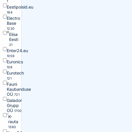
1
Eestipoisid.eu
194
Electro
Base
1230
Elisa
Eesti
21
Enter24.eu
1059
Euronics
108
Eurotech
121
Fauni
Kaubanduse
OÜ
721
Galador
Grupp
OÜ
1700
K-
rauta
1360