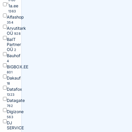
1760
1a.ee
1363
Alfashop
354
Arvutitark
OÜ
928
BaIT
Partner
OÜ
2
Bauhof
4
BIGBOX.EE
801
Dakauf
18
Datafox
1323
Datagate
762
Digizone
563
DJ
SERVICE