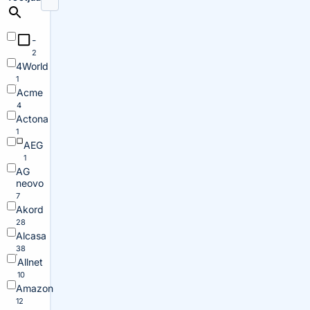
-
2
4World
1
Acme
4
Actona
1
AEG
1
AG
neovo
7
Akord
28
Alcasa
38
Allnet
10
Amazon
12