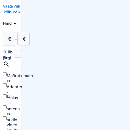
Vaata
Vali
kõiki
kõik
Hind
€
–
€
Tüübi
järgi
Määratlemata
191
Adapter
7
alus
8
antenn
18
audio-
video
kaabel