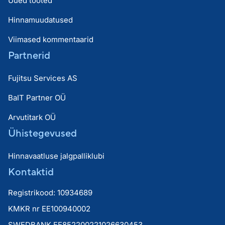
Uued tooted
Hinnamuudatused
Viimased kommentaarid
Partnerid
Fujitsu Services AS
BaIT Partner OÜ
Arvutitark OÜ
Ühistegevused
Hinnavaatluse jalgpalliklubi
Kontaktid
Registrikood: 10934689
KMKR nr EE100940002
SWEDBANK EE852200221026630453