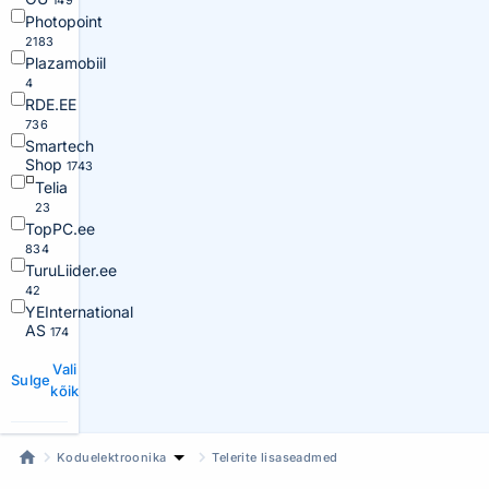
149
Photopoint
2183
Plazamobiil
4
RDE.EE
736
Smartech
Shop
1743
Telia
23
TopPC.ee
834
TuruLiider.ee
42
YEInternational
AS
174
Vali
Sulge
kõik
Koduelektroonika
Telerite lisaseadmed