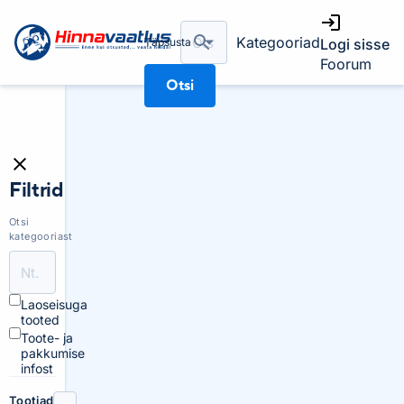
Kategooriad
Täpsusta
Logi sisse
Foorum
Otsi
Filtrid
Otsi
kategooriast
Laoseisuga
tooted
Toote- ja
pakkumise
infost
Tootjad