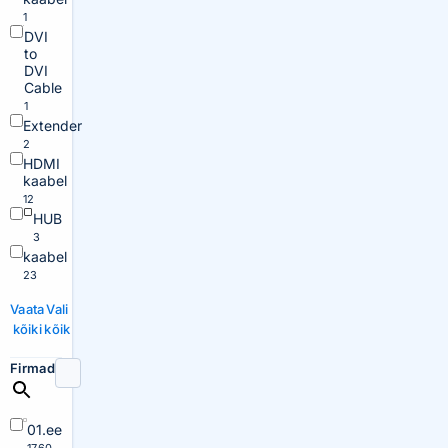
1
DVI
to
DVI
Cable
1
Extender
2
HDMI
kaabel
12
HUB
3
kaabel
23
Vaata
Vali
kõiki
kõik
Firmad
01.ee