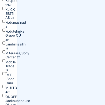
Kaup24
1250
KLICK
EESTI
AS
92
Kodumasinad
8
Kodutehnika
Grupp OÜ
29
Lambimaailm
19
Miterassa/Sony
Center
57
Mobile
Trade
19
MT
Shop
2062
MULTO
475
ONOFF
Jaekaubanduse
OÜ