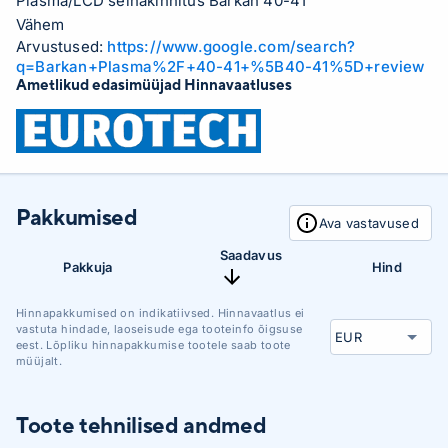
Plasma/LCD seinakinnitus Barkan 40-41
Vähem
Arvustused:
https://www.google.com/search?
q=Barkan+Plasma%2F+40-41+%5B40-41%5D+review
Ametlikud edasimüüjad Hinnavaatluses
Pakkumised
Ava vastavused
Saadavus
Pakkuja
Hind
Hinnapakkumised on indikatiivsed. Hinnavaatlus ei
vastuta hindade, laoseisude ega tooteinfo õigsuse
eest. Lõpliku hinnapakkumise tootele saab toote
müüjalt.
Toote tehnilised andmed