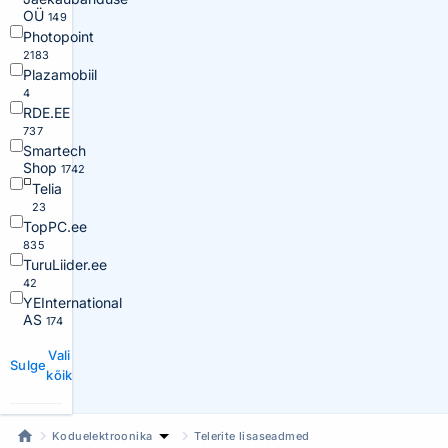
OÜ
149
Photopoint
2183
Plazamobiil
4
RDE.EE
737
Smartech
Shop
1742
Telia
23
TopPC.ee
835
TuruLiider.ee
42
YEInternational
AS
174
Vali
Sulge
kõik
Koduelektroonika
Telerite lisaseadmed