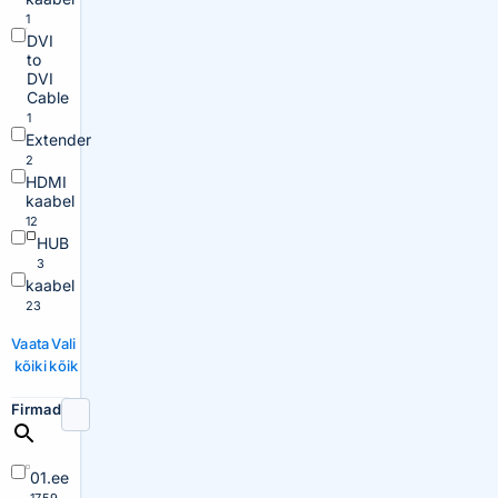
1
DVI
to
DVI
Cable
1
Extender
2
HDMI
kaabel
12
HUB
3
kaabel
23
Vaata
Vali
kõiki
kõik
Firmad
01.ee