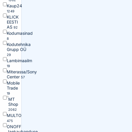
1362
Kaup24
1249
KLICK
EESTI
AS
92
Kodumasinad
8
Kodutehnika
Grupp OÜ
29
Lambimaailm
19
Miterassa/Sony
Center
57
Mobile
Trade
19
MT
Shop
2062
MULTO
475
ONOFF
Jaekaubanduse