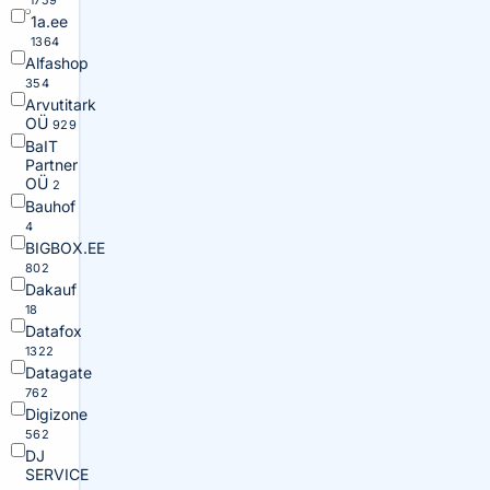
1759
1a.ee
1364
Alfashop
354
Arvutitark
OÜ
929
BaIT
Partner
OÜ
2
Bauhof
4
BIGBOX.EE
802
Dakauf
18
Datafox
1322
Datagate
762
Digizone
562
DJ
SERVICE