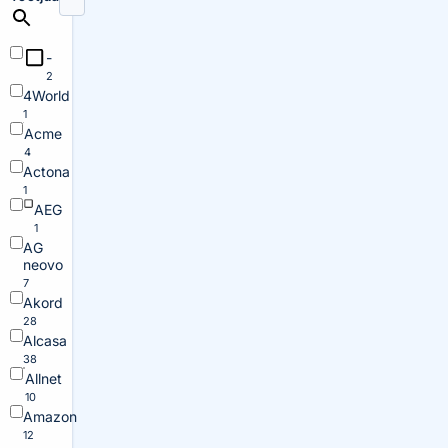
-
2
4World
1
Acme
4
Actona
1
AEG
1
AG
neovo
7
Akord
28
Alcasa
38
Allnet
10
Amazon
12