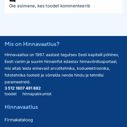
Ole esimene, kes toodet kommenteerib
Mis on Hinnavaatlus?
Hinnavaatlus on 1997. aastast tegutsev Eesti kapitalil põhinev,
Eesti vanim ja suurim hinnainfot edastav hinnavõrdlusportaal,
mis aitab leida erinevaid arvutitehnika, koduelektroonika,
fototehnika tooteid ja võrrelda nende hindu ja tehnilisi
parameetreid.
3 512 180
7 491 882
toodet
hinnapakkumist
Hinnavaatlus
Firmakataloog