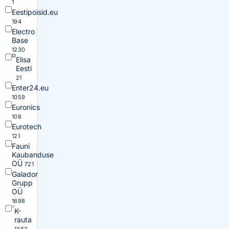
1
Eestipoisid.eu
194
Electro
Base
1230
Elisa
Eesti
21
Enter24.eu
1059
Euronics
108
Eurotech
121
Fauni
Kaubanduse
OÜ
721
Galador
Grupp
OÜ
1698
K-
rauta