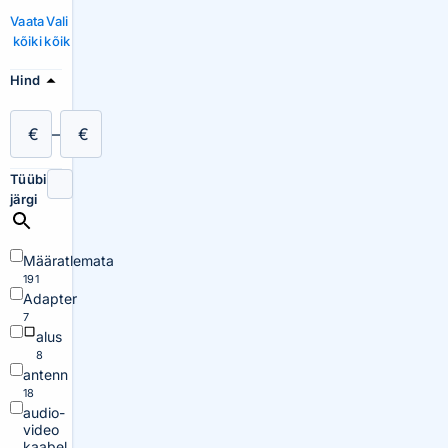
Vaata
Vali
kõiki
kõik
Hind
€
–
€
Tüübi
järgi
Määratlemata
191
Adapter
7
alus
8
antenn
18
audio-
video
kaabel