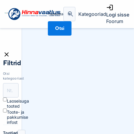
Kategooriad
Täpsusta
Logi sisse
Foorum
Otsi
Filtrid
Otsi
kategooriast
Laoseisuga
tooted
Toote- ja
pakkumise
infost
Tootjad