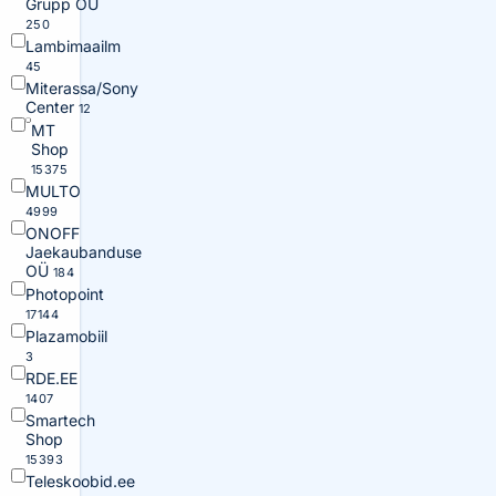
Grupp OÜ
250
Lambimaailm
45
Miterassa/Sony
Center
12
MT
Shop
15375
MULTO
4999
ONOFF
Jaekaubanduse
OÜ
184
Photopoint
17144
Plazamobiil
3
RDE.EE
1407
Smartech
Shop
15393
Teleskoobid.ee