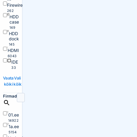
Firewire
262
HDD
case
149
HDD
dock
145
HDMI
6043
IDE
33
Vaata
Vali
kõiki
kõik
Firmad
01.ee
14922
1a.ee
5154