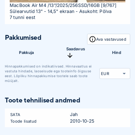
MacBook Air M4 /13”/2025/256SSD/16GB
[9/767]
Sülearvutid 13" - 14,5" ekraan
- Asukoht: Põlva
7 tunni eest
Pakkumised
Ava vastavused
Saadavus
Pakkuja
Hind
Hinnapakkumised on indikatiivsed. Hinnavaatlus ei
vastuta hindade, laoseisude ega tooteinfo õigsuse
eest. Lõpliku hinnapakkumise tootele saab toote
müüjalt.
Toote tehnilised andmed
Jah
SATA
2010-10-25
Toode lisatud