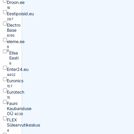
Droon.ee
16
Eestipoisid.eu
287
Electro
Base
8195
eleme.ee
9
Elisa
Eesti
6
Enter24.eu
4402
Euronics
157
Eurotech
15
Fauni
Kaubanduse
OÜ
4038
FLEX
Sülearvutikeskus
4