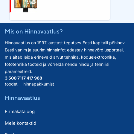
Mis on Hinnavaatlus?
Hinnavaatlus on 1997. aastast tegutsev Eesti kapitalil põhinev,
Eesti vanim ja suurim hinnainfot edastav hinnavõrdlusportaal,
mis aitab leida erinevaid arvutitehnika, koduelektroonika,
fototehnika tooteid ja võrrelda nende hindu ja tehnilisi
parameetreid.
3 500 711
7 417 968
toodet
hinnapakkumist
Hinnavaatlus
Firmakataloog
Meie kontaktid