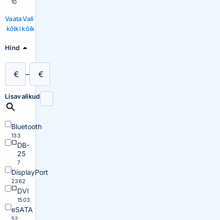
10
Vaata
Vali
kõiki
kõik
Hind
€
–
€
Lisavalikud
Bluetooth
133
DB-
25
7
DisplayPort
2362
DVI
1503
eSATA
52