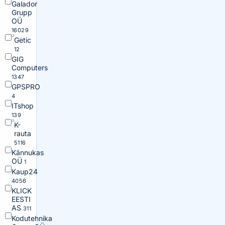
Galador
Grupp
OÜ
16029
Getic
12
GIG
Computers
1347
GPSPRO
4
ITshop
139
K-
rauta
5116
Kännukas
OÜ
1
Kaup24
4056
KLICK
EESTI
AS
311
Kodutehnika