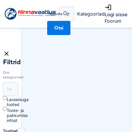
Kategooriad
Täpsusta
Logi sisse
Foorum
Otsi
Filtrid
Otsi
kategooriast
Laoseisuga
tooted
Toote- ja
pakkumise
infost
Tootjad