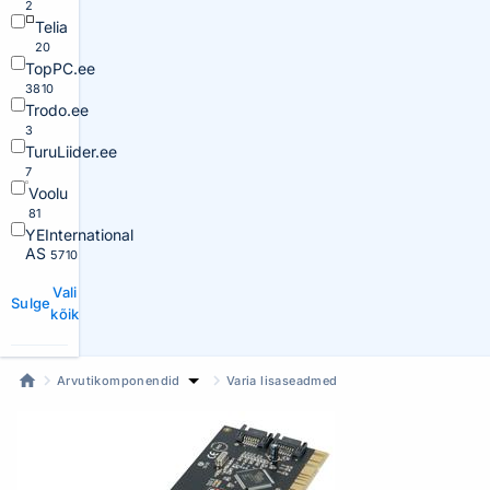
2
Telia
20
TopPC.ee
3810
Trodo.ee
3
TuruLiider.ee
7
Voolu
81
YEInternational
AS
5710
Vali
Sulge
kõik
Arvutikomponendid
Varia lisaseadmed