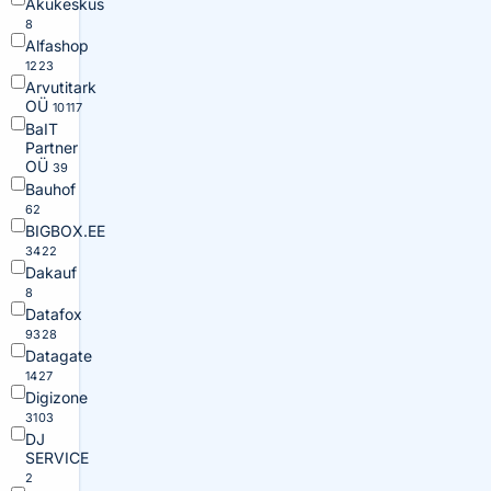
Akukeskus
8
Alfashop
1223
Arvutitark
OÜ
10117
BaIT
Partner
OÜ
39
Bauhof
62
BIGBOX.EE
3422
Dakauf
8
Datafox
9328
Datagate
1427
Digizone
3103
DJ
SERVICE
2