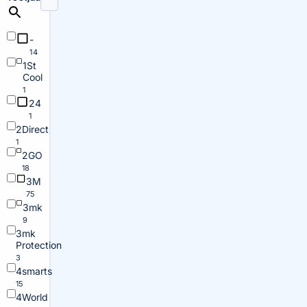
-
14
1St
Cool
1
24
1
2Direct
1
2GO
18
3M
75
3mk
9
3mk
Protection
3
4smarts
15
4World