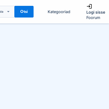
Otsi
Kategooriad
sta
Logi sisse
Foorum