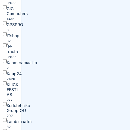
2038
GIG
Computers
1332
GPSPRO
3
ITshop
82
K-
rauta
2835
Kaameramaailm
2
Kaup24
2420
KLICK
EESTI
AS
277
Kodutehnika
Grupp OÜ
297
Lambimaailm
32