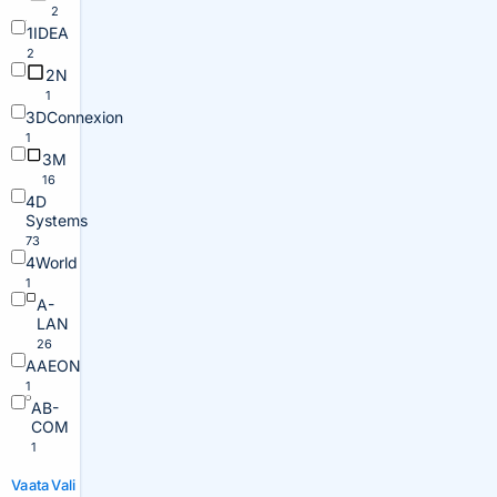
2
1IDEA
2
2N
1
3DConnexion
1
3M
16
4D
Systems
73
4World
1
A-
LAN
26
AAEON
1
AB-
COM
1
Vaata
Vali