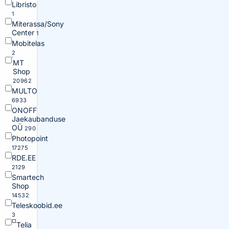
Libristo
1
Miterassa/Sony
Center
1
Mobitelas
2
MT
Shop
20962
MULTO
6933
ONOFF
Jaekaubanduse
OÜ
290
Photopoint
17275
RDE.EE
2129
Smartech
Shop
14532
Teleskoobid.ee
3
Telia