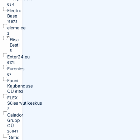
634
Electro
Base
16973
eleme.ee
2
Elisa
Eesti
5
Enter24.eu
6174
Euronics
67
Fauni
Kaubanduse
OÜ
6193
FLEX
Sülearvutikeskus
2
Galador
Grupp
OÜ
20641
Getic