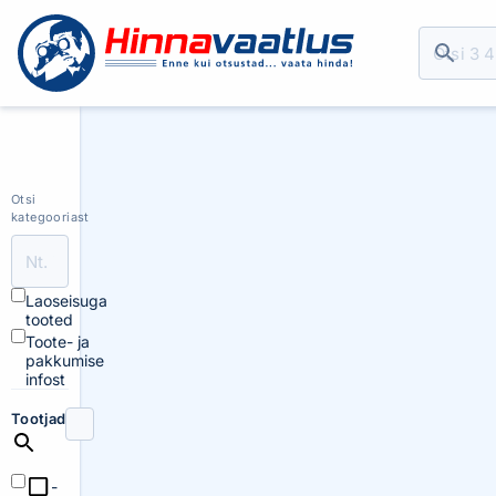
Otsi
kategooriast
Laoseisuga
tooted
Toote- ja
pakkumise
infost
Tootjad
-