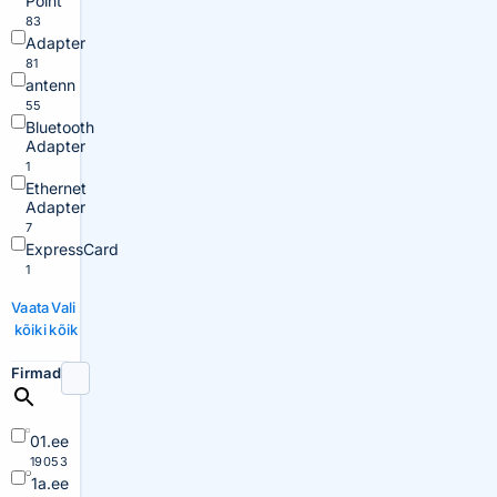
Point
83
Adapter
81
antenn
55
Bluetooth
Adapter
1
Ethernet
Adapter
7
ExpressCard
1
Vaata
Vali
kõiki
kõik
Firmad
01.ee
19053
1a.ee