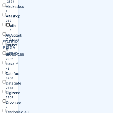
2831
Akukeskus
1
Alfashop
932
allo
1
Arvutitark
AVA
OÜ
6881
FILTRID
Bauhof
PEIDA
16
FILTRID
BIGBOX.EE
2932
Dakauf
48
Datafox
8268
Datagate
2658
Digizone
3308
Droon.ee
2
Eestipoisid.eu