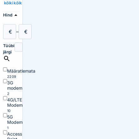
kõiki
kõik
Hind
€
–
€
Tüübi
järgi
Määratlemata
2209
3G
modem
2
4G/LTE
Modem
10
5G
Modem
1
Access