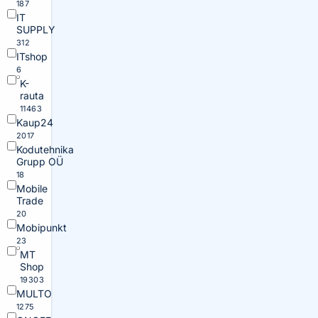
187
IT
SUPPLY
312
ITshop
6
K-
rauta
11463
Kaup24
2017
Kodutehnika
Grupp OÜ
18
Mobile
Trade
20
Mobipunkt
23
MT
Shop
19303
MULTO
1275