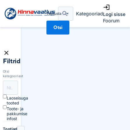
Kategooriad
Täpsusta
Logi sisse
Foorum
Otsi
Filtrid
Otsi
kategooriast
Laoseisuga
tooted
Toote- ja
pakkumise
infost
Tootjad