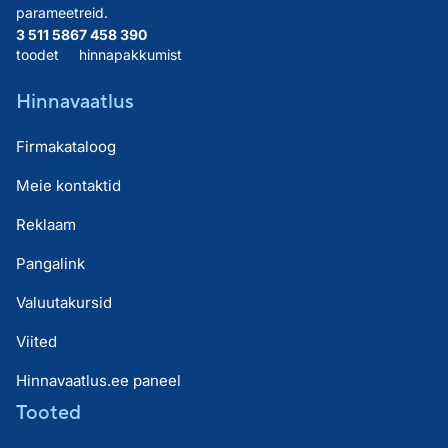
parameetreid.
3 511 586
7 458 390
toodet
hinnapakkumist
Hinnavaatlus
Firmakataloog
Meie kontaktid
Reklaam
Pangalink
Valuutakursid
Viited
Hinnavaatlus.ee paneel
Tooted