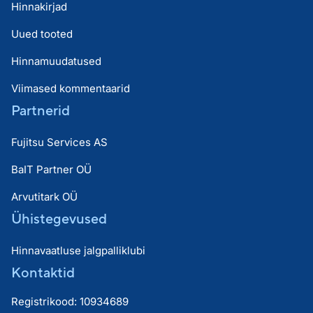
Hinnakirjad
Uued tooted
Hinnamuudatused
Viimased kommentaarid
Partnerid
Fujitsu Services AS
BaIT Partner OÜ
Arvutitark OÜ
Ühistegevused
Hinnavaatluse jalgpalliklubi
Kontaktid
Registrikood: 10934689