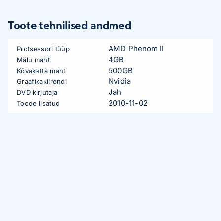
Toote tehnilised andmed
AMD Phenom II
Protsessori tüüp
4GB
Mälu maht
500GB
Kõvaketta maht
Nvidia
Graafikakiirendi
Jah
DVD kirjutaja
2010-11-02
Toode lisatud