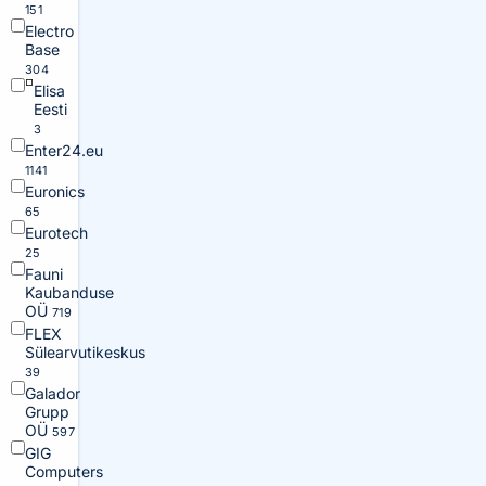
151
Electro
Base
304
Elisa
Eesti
3
Enter24.eu
1141
Euronics
65
Eurotech
25
Fauni
Kaubanduse
OÜ
719
FLEX
Sülearvutikeskus
39
Galador
Grupp
OÜ
597
GIG
Computers