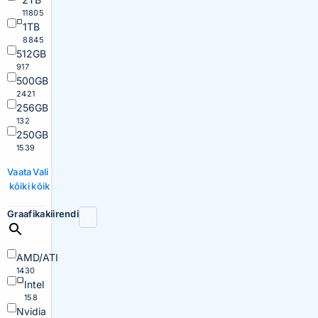
11805
1TB
8845
512GB
917
500GB
2421
256GB
132
250GB
1539
Vaata
Vali
kõiki
kõik
Graafikakiirendi
AMD/ATI
1430
Intel
158
Nvidia