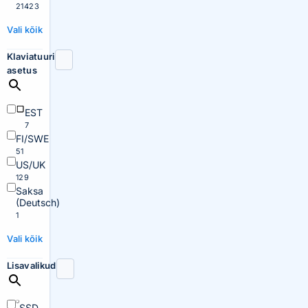
21423
Vali kõik
Klaviatuuri
asetus
EST
7
FI/SWE
51
US/UK
129
Saksa
(Deutsch)
1
Vali kõik
Lisavalikud
SSD