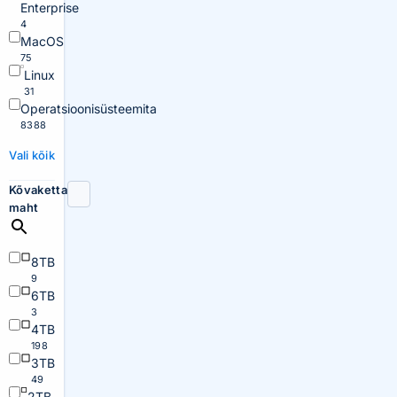
Enterprise
4
MacOS
75
Linux
31
Operatsioonisüsteemita
8388
Vali kõik
Kõvaketta
maht
8TB
9
6TB
3
4TB
198
3TB
49
2TB