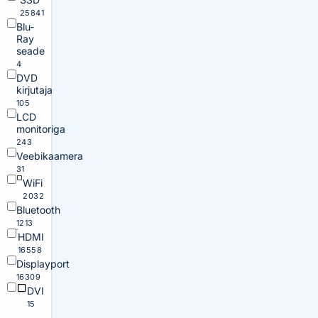
25841
Blu-
Ray
seade
4
DVD
kirjutaja
105
LCD
monitoriga
243
Veebikaamera
31
WiFi
2032
Bluetooth
1213
HDMI
16558
Displayport
16309
DVI
15