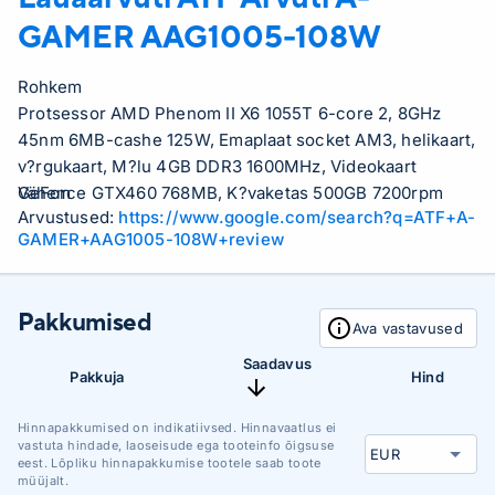
GAMER AAG1005-108W
Rohkem
Protsessor AMD Phenom II X6 1055T 6-core 2, 8GHz
45nm 6MB-cashe 125W, Emaplaat socket AM3, helikaart,
v?rgukaart, M?lu 4GB DDR3 1600MHz, Videokaart
GeForce GTX460 768MB, K?vaketas 500GB 7200rpm
Vähem
Arvustused:
https://www.google.com/search?q=ATF+A-
SATA, DVD-kirjutaja, Arvutikorpus ATX plus, Toiteallikas
GAMER+AAG1005-108W+review
500W, Protsessori jahuti premium, Operatsioonis?steem
Windows 7 Home Premium, OpenOffice tarkvara
(dokumentide kirjutamise programm, teabe anal??simise
Pakkumised
programm, esitluste koostamise programm jne..),
Ava vastavused
Antiviirus Eset NOD32 1 aasta litsents
Saadavus
Pakkuja
Hind
Hinnapakkumised on indikatiivsed. Hinnavaatlus ei
vastuta hindade, laoseisude ega tooteinfo õigsuse
eest. Lõpliku hinnapakkumise tootele saab toote
müüjalt.