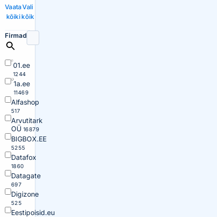
Vaata
Vali
kõiki
kõik
Firmad
01.ee
1244
1a.ee
11469
Alfashop
517
Arvutitark
OÜ
16879
BIGBOX.EE
5255
Datafox
1860
Datagate
697
Digizone
525
Eestipoisid.eu