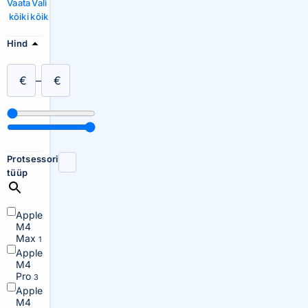
Vaata
Vali
kõiki
kõik
Hind
€
–
€
Protsessori
tüüp
Apple
M4
Max
1
Apple
M4
Pro
3
Apple
M4