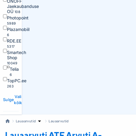
ONOFF
Jaekaubanduse
OÜ
108
Photopoint
5989
Plazamobiil
6
RDE.EE
5317
Smartech
Shop
10049
Telia
6
TopPC.ee
263
Vali
Sulge
kõik
Lauaarvutid
Lauaarvutid
Lauaarvuti ATF
Arvuti A-