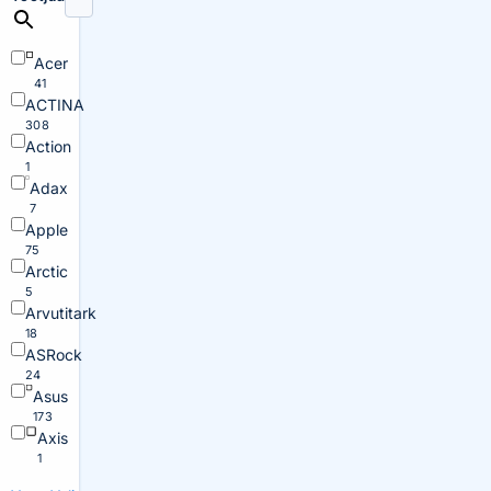
Acer
41
ACTINA
308
Action
1
Adax
7
Apple
75
Arctic
5
Arvutitark
18
ASRock
24
Asus
173
Axis
1