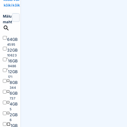
kõiki
kõik
Mälu
maht
64GB
4595
32GB
10623
16GB
9486
12GB
171
8GB
344
6GB
737
4GB
5
2GB
6
1GB