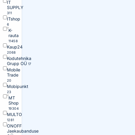
IT
SUPPLY
311
ITshop
6
K-
rauta
11458
Kaup24
2068
Kodutehnika
Grupp OÜ
17
Mobile
Trade
20
Mobipunkt
23
MT
Shop
19304
MULTO
1281
ONOFF
Jaekaubanduse