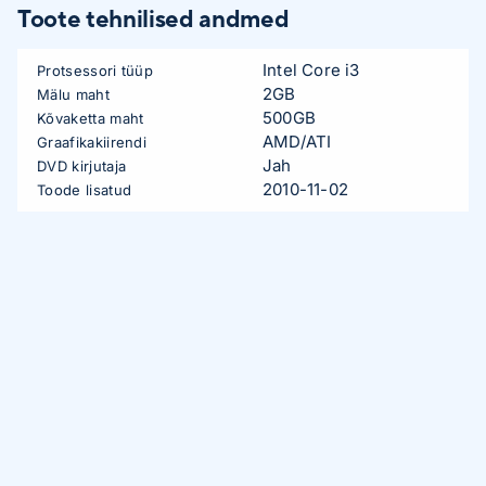
Toote tehnilised andmed
Intel Core i3
Protsessori tüüp
2GB
Mälu maht
500GB
Kõvaketta maht
AMD/ATI
Graafikakiirendi
Jah
DVD kirjutaja
2010-11-02
Toode lisatud