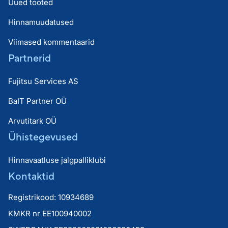
Uued tooted
Hinnamuudatused
Viimased kommentaarid
Partnerid
Fujitsu Services AS
BaIT Partner OÜ
Arvutitark OÜ
Ühistegevused
Hinnavaatluse jalgpalliklubi
Kontaktid
Registrikood: 10934689
KMKR nr EE100940002