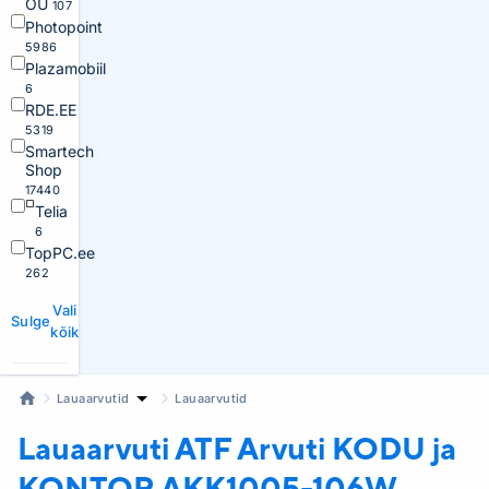
OÜ
107
Photopoint
5986
Plazamobiil
6
RDE.EE
5319
Smartech
Shop
17440
Telia
6
TopPC.ee
262
Vali
Sulge
kõik
Lauaarvutid
Lauaarvutid
Lauaarvuti ATF
Arvuti KODU ja
KONTOR AKK1005-106W