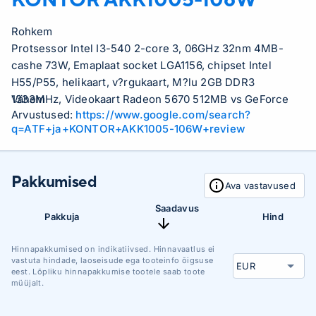
Rohkem
Protsessor Intel I3-540 2-core 3, 06GHz 32nm 4MB-
cashe 73W, Emaplaat socket LGA1156, chipset Intel
H55/P55, helikaart, v?rgukaart, M?lu 2GB DDR3
1333MHz, Videokaart Radeon 5670 512MB vs GeForce
Vähem
Arvustused:
https://www.google.com/search?
GT240 512MB, K?vaketas 500GB 7200rpm SATA, DVD-
q=ATF+ja+KONTOR+AKK1005-106W+review
kirjutaja, Arvutikorpus ATX, 400W, Operatsioonis?steem
Windows 7 Home Premium, OpenOffice tarkvara
(dokumentide kirjutamise programm, teabe anal??simise
Pakkumised
programm, esitluste koostamise programm jne..),
Ava vastavused
Antiviirus Eset NOD32 1 aasta litsents
Saadavus
Pakkuja
Hind
Hinnapakkumised on indikatiivsed. Hinnavaatlus ei
vastuta hindade, laoseisude ega tooteinfo õigsuse
eest. Lõpliku hinnapakkumise tootele saab toote
müüjalt.