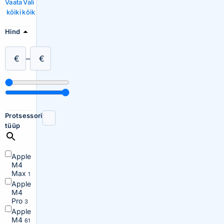
Vaata
Vali
kõiki
kõik
Hind
€
–
€
Protsessori
tüüp
Apple
M4
Max
1
Apple
M4
Pro
3
Apple
M4
61