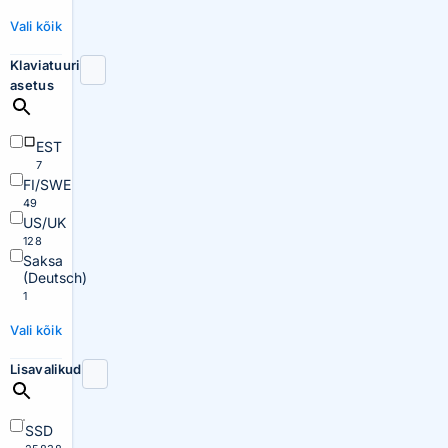
Vali kõik
Klaviatuuri
asetus
EST
7
FI/SWE
49
US/UK
128
Saksa
(Deutsch)
1
Vali kõik
Lisavalikud
SSD