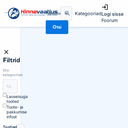
Kategooriad
Täpsusta
Logi sisse
Foorum
Otsi
Filtrid
Otsi
kategooriast
Laoseisuga
tooted
Toote- ja
pakkumise
infost
Tootjad