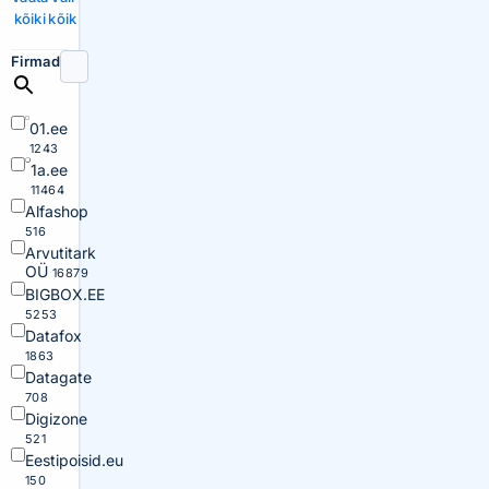
kõiki
kõik
Firmad
01.ee
1243
1a.ee
11464
Alfashop
516
Arvutitark
OÜ
16879
BIGBOX.EE
5253
Datafox
1863
Datagate
708
Digizone
521
Eestipoisid.eu
150