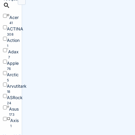
Acer
41
ACTINA
308
Action
1
Adax
7
Apple
76
Arctic
5
Arvutitark
18
ASRock
24
Asus
173
Axis
1