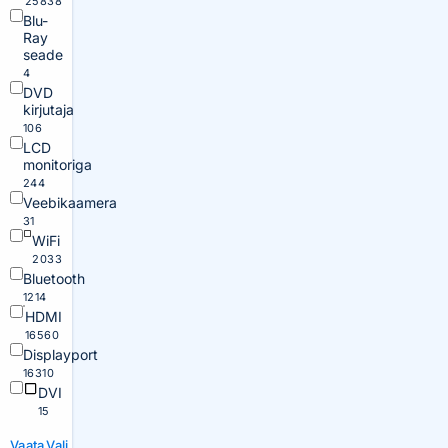
25838
Blu-
Ray
seade
4
DVD
kirjutaja
106
LCD
monitoriga
244
Veebikaamera
31
WiFi
2033
Bluetooth
1214
HDMI
16560
Displayport
16310
DVI
15
Vaata
Vali