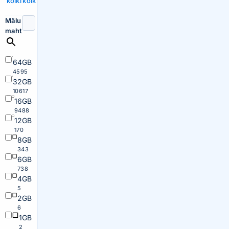
kõiki
kõik
Mälu
maht
64GB
4595
32GB
10617
16GB
9488
12GB
170
8GB
343
6GB
738
4GB
5
2GB
6
1GB
2