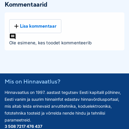
Kommentaarid
Lisa kommentaar
Ole esimene, kes toodet kommenteerib
Mis on Hinnavaatlus?
Hinnavaatlus on 1997. aastast tegutsev Eesti kapitalil põhinev,
Eesti vanim ja suurim hinnainfot edastav hinnavõrdlusportaal,
mis aitab leida erinevaid arvutitehnika, koduelektroonika,
fototehnika tooteid ja võrrelda nende hindu ja tehnilisi
parameetreid.
3 508 721
7 476 437