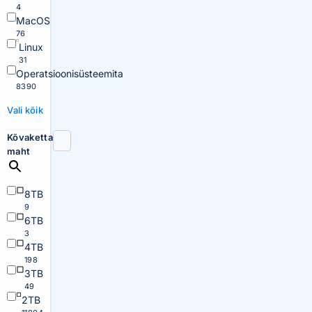
4
MacOS
76
Linux
31
Operatsioonisüsteemita
8390
Vali kõik
Kõvaketta
maht
8TB
9
6TB
3
4TB
198
3TB
49
2TB