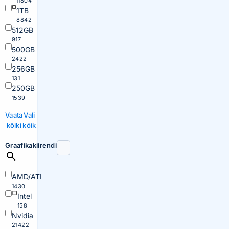
11804
1TB
8842
512GB
917
500GB
2422
256GB
131
250GB
1539
Vaata
Vali
kõiki
kõik
Graafikakiirendi
AMD/ATI
1430
Intel
158
Nvidia
21422