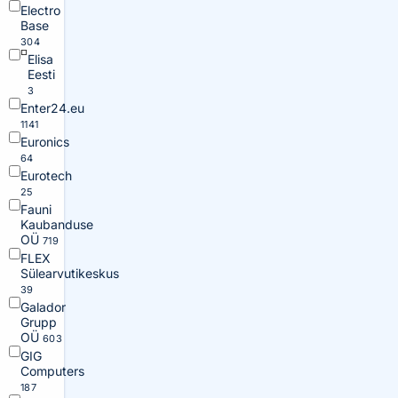
Electro
Base
304
Elisa
Eesti
3
Enter24.eu
1141
Euronics
64
Eurotech
25
Fauni
Kaubanduse
OÜ
719
FLEX
Sülearvutikeskus
39
Galador
Grupp
OÜ
603
GIG
Computers
187