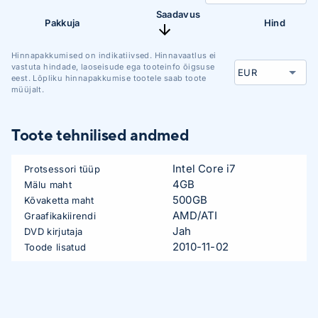
Saadavus
Pakkuja
Hind
Hinnapakkumised on indikatiivsed. Hinnavaatlus ei
vastuta hindade, laoseisude ega tooteinfo õigsuse
eest. Lõpliku hinnapakkumise tootele saab toote
müüjalt.
Toote tehnilised andmed
Intel Core i7
Protsessori tüüp
4GB
Mälu maht
500GB
Kõvaketta maht
AMD/ATI
Graafikakiirendi
Jah
DVD kirjutaja
2010-11-02
Toode lisatud