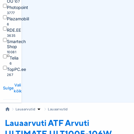
OÜ
107
Photopoint
3777
Plazamobiil
6
RDE.EE
3635
Smartech
Shop
10081
Telia
6
TopPC.ee
267
Vali
Sulge
kõik
Lauaarvutid
Lauaarvutid
Lauaarvuti ATF
Arvuti
ULTIMATE ULT1005-106W