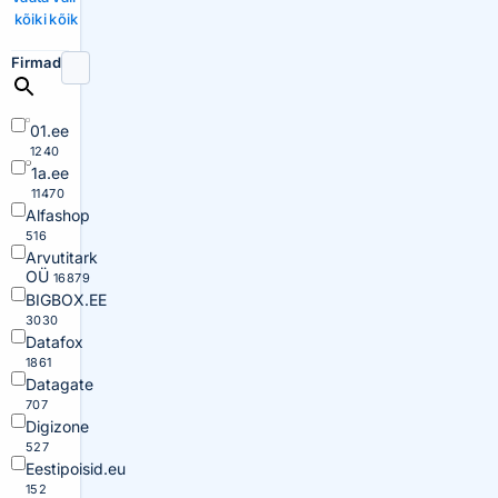
kõiki
kõik
Firmad
01.ee
1240
1a.ee
11470
Alfashop
516
Arvutitark
OÜ
16879
BIGBOX.EE
3030
Datafox
1861
Datagate
707
Digizone
527
Eestipoisid.eu
152