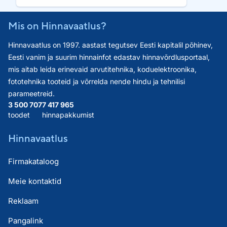
Mis on Hinnavaatlus?
Hinnavaatlus on 1997. aastast tegutsev Eesti kapitalil põhinev,
Eesti vanim ja suurim hinnainfot edastav hinnavõrdlusportaal,
mis aitab leida erinevaid arvutitehnika, koduelektroonika,
fototehnika tooteid ja võrrelda nende hindu ja tehnilisi
parameetreid.
3 500 707
7 417 965
toodet
hinnapakkumist
Hinnavaatlus
Firmakataloog
Meie kontaktid
Reklaam
Pangalink