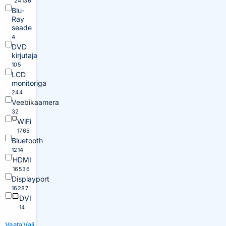
24136
Blu-
Ray
seade
4
DVD
kirjutaja
105
LCD
monitoriga
244
Veebikaamera
32
WiFi
1765
Bluetooth
1214
HDMI
16536
Displayport
16287
DVI
14
Vaata
Vali