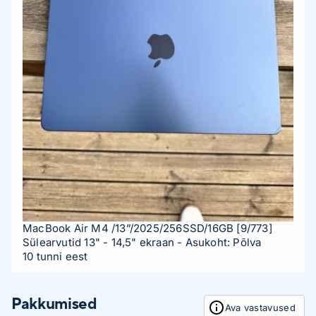
MacBook Air M4 /13”/2025/256SSD/16GB
[9/773]
Sülearvutid 13" - 14,5" ekraan
- Asukoht: Põlva
10 tunni eest
Pakkumised
Ava vastavused