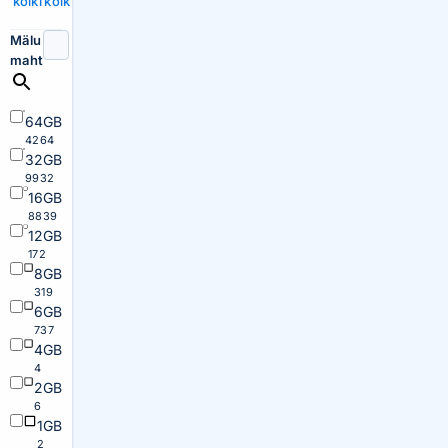
kõiki
kõik
Mälu
maht
64GB
4264
32GB
9932
16GB
8839
12GB
172
8GB
319
6GB
737
4GB
4
2GB
6
1GB
2