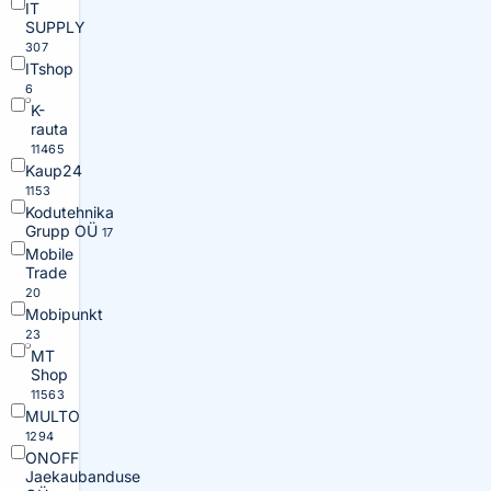
IT
SUPPLY
307
ITshop
6
K-
rauta
11465
Kaup24
1153
Kodutehnika
Grupp OÜ
17
Mobile
Trade
20
Mobipunkt
23
MT
Shop
11563
MULTO
1294
ONOFF
Jaekaubanduse