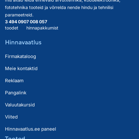
fototehnika tooteid ja võrrelda nende hindu ja tehnilisi
parameetreid.
3 494 090
7 008 057
toodet
hinnapakkumist
Hinnavaatlus
Firmakataloog
Meie kontaktid
Reklaam
Pangalink
Valuutakursid
Viited
Hinnavaatlus.ee paneel
Tooted