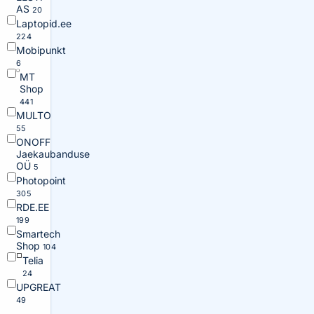
AS
20
Laptopid.ee
224
Mobipunkt
6
MT
Shop
441
MULTO
55
ONOFF
Jaekaubanduse
OÜ
5
Photopoint
305
RDE.EE
199
Smartech
Shop
104
Telia
24
UPGREAT
49