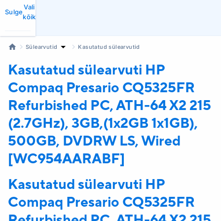
Vali
Sulge
kõik
Sülearvutid
Kasutatud sülearvutid
Kasutatud sülearvuti HP
Compaq Presario CQ5325FR
Refurbished PC, ATH-64 X2 215
(2.7GHz), 3GB,(1x2GB 1x1GB),
500GB, DVDRW LS, Wired
[WC954AARABF]
Kasutatud sülearvuti HP
Compaq Presario CQ5325FR
Refurbished PC, ATH-64 X2 215