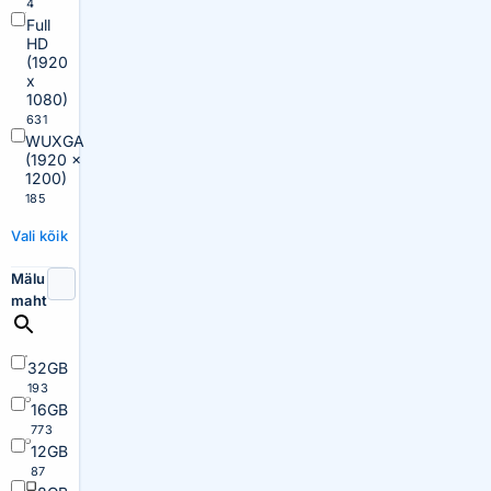
4
Full
HD
(1920
x
1080)
631
WUXGA
(1920 x
1200)
185
Vali kõik
Mälu
maht
32GB
193
16GB
773
12GB
87