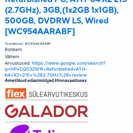
(2.7GHz), 3GB,(1x2GB 1x1GB),
500GB, DVDRW LS, Wired
[WC954AARABF]
Tootekood:
WC954AARABF
Rohkem
Vähem
Arvustused:
https://www.google.com/search?
q=HP+CQ5325FR+Refurbished+ATH-
64+X2+215+%282.7GHz%29+review
Ametlikud edasimüüjad Hinnavaatluses