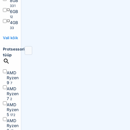
8GB
331
6GB
12
4GB
33
Vali kõik
Protsessori
tüüp
AMD
Ryzen
9
7
AMD
Ryzen
7
2
AMD
Ryzen
5
172
AMD
Ryzen