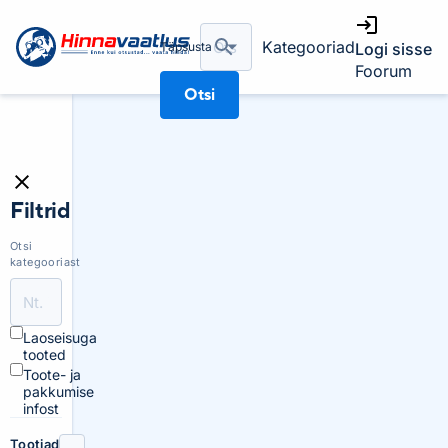
Kategooriad
Täpsusta
Logi sisse
Foorum
Otsi
Filtrid
Otsi
kategooriast
Laoseisuga
tooted
Toote- ja
pakkumise
infost
Tootjad