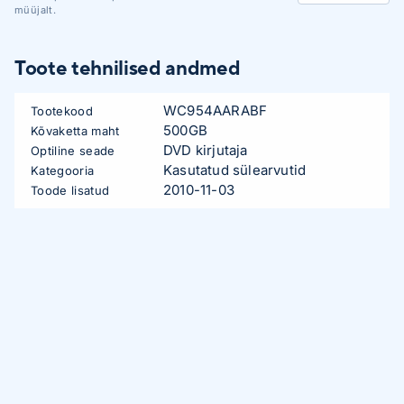
müüjalt.
Toote tehnilised andmed
WC954AARABF
Tootekood
500GB
Kõvaketta maht
DVD kirjutaja
Optiline seade
Kasutatud sülearvutid
Kategooria
2010-11-03
Toode lisatud