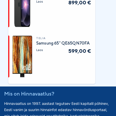
899,00 €
Laos
TELIA
Samsung 65" QE65QN70FA
599,00 €
Laos
Mis on Hinnavaatlus?
Hinnavaatlus on 1997. aastast tegutsev Eesti kapitalil põhinev,
Eesti vanim ja suurim hinnainfot edastav hinnavõrdlusportaal,
mis aitab leida erinevaid arvutitehnika, koduelektroonika,