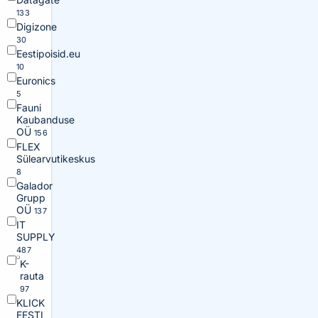
133
Digizone
30
Eestipoisid.eu
10
Euronics
5
Fauni
Kaubanduse
OÜ
156
FLEX
Sülearvutikeskus
8
Galador
Grupp
OÜ
137
IT
SUPPLY
487
K-
rauta
97
KLICK
EESTI