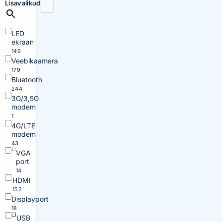
Lisavalikud
LED
ekraan
149
Veebikaamera
179
Bluetooth
244
3G/3,5G
modem
1
4G/LTE
modem
43
VGA
port
14
HDMI
152
Displayport
18
USB