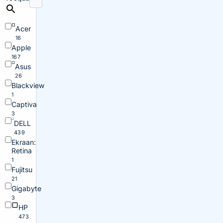
Acer
16
Apple
167
Asus
26
Blackview
1
Captiva
3
DELL
439
Ekraan:
Retina
1
Fujitsu
21
Gigabyte
3
HP
473