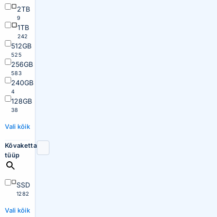
2TB
9
1TB
242
512GB
525
256GB
583
240GB
4
128GB
38
Vali kõik
Kõvaketta
tüüp
SSD
1282
Vali kõik