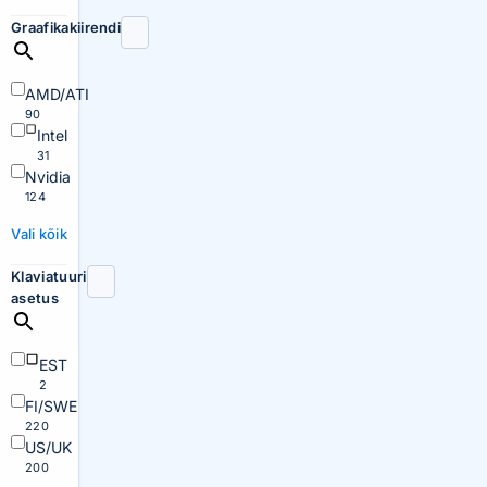
Graafikakiirendi
AMD/ATI
90
Intel
31
Nvidia
124
Vali kõik
Klaviatuuri
asetus
EST
2
FI/SWE
220
US/UK
200