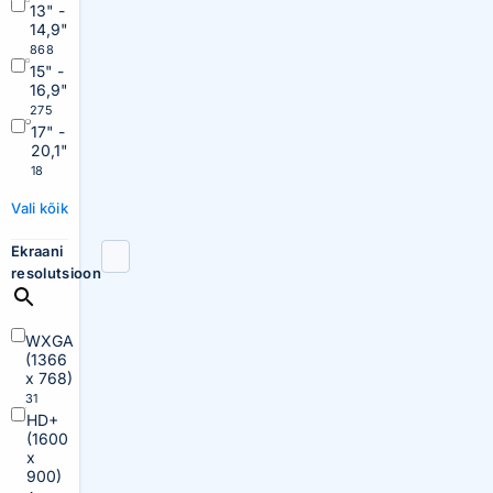
13" -
14,9"
868
15" -
16,9"
275
17" -
20,1"
18
Vali kõik
Ekraani
resolutsioon
WXGA
(1366
x 768)
31
HD+
(1600
x
900)