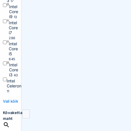
3
17
Intel
Core
i9
13
Intel
Core
i7
286
Intel
Core
i5
645
Intel
Core
i3
43
Intel
Celeron
11
Vali kõik
Kõvaketta
maht