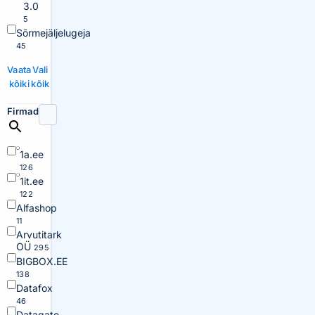
3.0
5
Sõrmejäljelugeja
45
Vaata
Vali
kõiki
kõik
Firmad
1a.ee
126
1it.ee
122
Alfashop
11
Arvutitark
OÜ
295
BIGBOX.EE
138
Datafox
46
Datagate