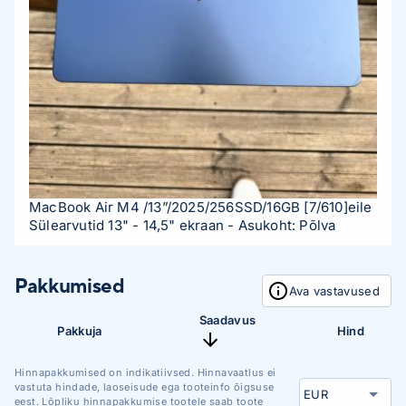
MacBook Air M4 /13”/2025/256SSD/16GB
[7/610]
eile
Sülearvutid 13" - 14,5" ekraan
- Asukoht: Põlva
Pakkumised
Ava vastavused
Saadavus
Pakkuja
Hind
Hinnapakkumised on indikatiivsed. Hinnavaatlus ei
vastuta hindade, laoseisude ega tooteinfo õigsuse
eest. Lõpliku hinnapakkumise tootele saab toote