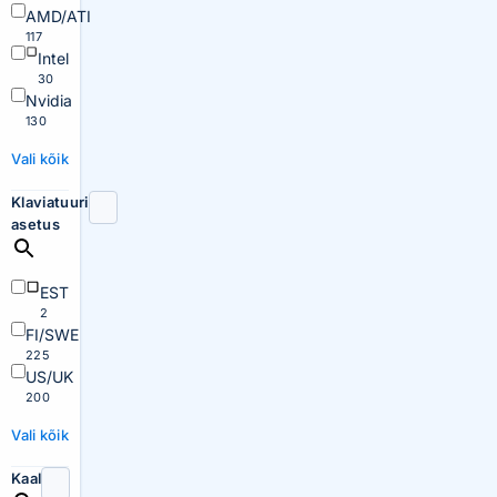
AMD/ATI
117
Intel
30
Nvidia
130
Vali kõik
Klaviatuuri
asetus
EST
2
FI/SWE
225
US/UK
200
Vali kõik
Kaal