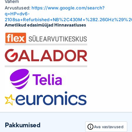
Vähem
Arvustused:
https://www.google.com/search?
q=HP+dv6-
2108sa+Refurbished+NB%2C430M+%282.26GHz%29
Ametlikud edasimüüjad Hinnavaatluses
Pakkumised
Ava vastavused