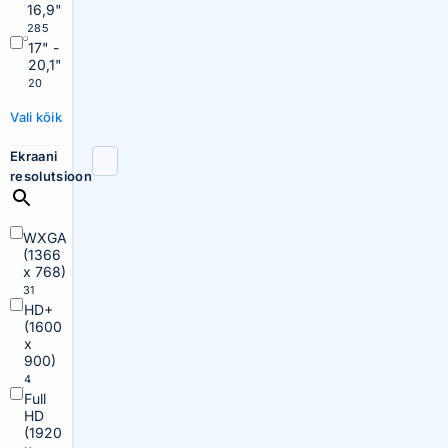
16,9"
285
17" -
20,1"
20
Vali kõik
Ekraani
resolutsioon
WXGA
(1366
x 768)
31
HD+
(1600
x
900)
4
Full
HD
(1920