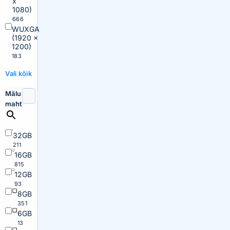
x
1080)
666
WUXGA
(1920 x
1200)
183
Vali kõik
Mälu
maht
32GB
211
16GB
815
12GB
93
8GB
351
6GB
13