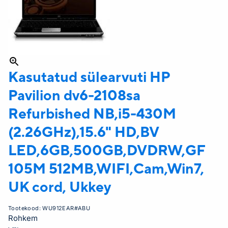
Kasutatud sülearvuti HP
Pavilion dv6-2108sa
Refurbished NB,i5-430M
(2.26GHz),15.6" HD,BV
LED,6GB,500GB,DVDRW,GF
105M 512MB,WIFI,Cam,Win7,
UK cord, Ukkey
Tootekood:
WU912EAR#ABU
Rohkem