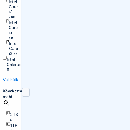
Intel
Core
i7
288
Intel
Core
i5
691
Intel
Core
i3
55
Intel
Celeron
11
Vali kõik
Kõvaketta
maht
2TB
9
1TB