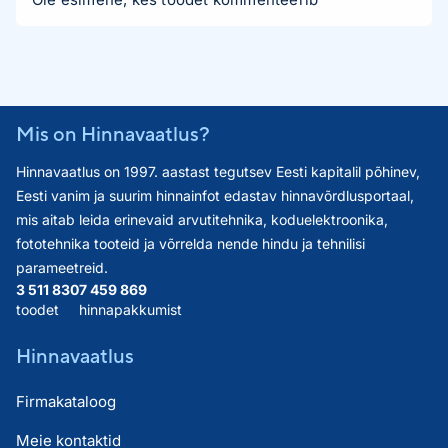
Mis on Hinnavaatlus?
Hinnavaatlus on 1997. aastast tegutsev Eesti kapitalil põhinev,
Eesti vanim ja suurim hinnainfot edastav hinnavõrdlusportaal,
mis aitab leida erinevaid arvutitehnika, koduelektroonika,
fototehnika tooteid ja võrrelda nende hindu ja tehnilisi
parameetreid.
3 511 830
7 459 869
toodet
hinnapakkumist
Hinnavaatlus
Firmakataloog
Meie kontaktid