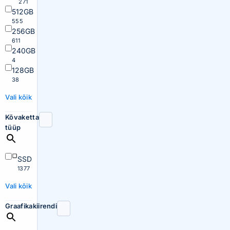
271
512GB
555
256GB
611
240GB
4
128GB
38
Vali kõik
Kõvaketta
tüüp
SSD
1377
Vali kõik
Graafikakiirendi