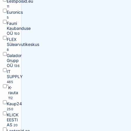
Eestipoisid.eu
11
Euronics
5
Fauni
Kaubanduse
OÜ
150
FLEX
Sülearvutikeskus
8
Galador
Grupp
OÜ
136
IT
SUPPLY
485
K-
rauta
112
Kaup24
250
KLICK
EESTI
AS
20
Laptopid.ee