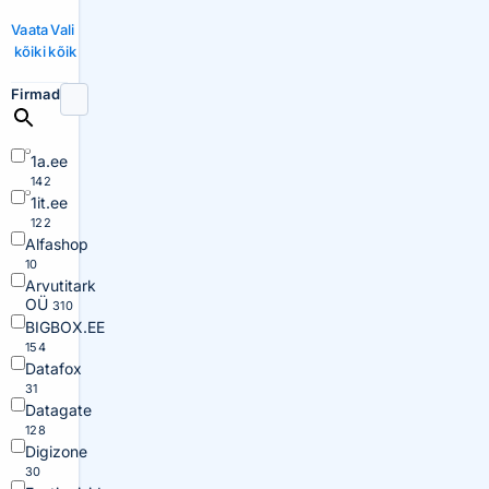
Vaata
Vali
kõiki
kõik
Firmad
1a.ee
142
1it.ee
122
Alfashop
10
Arvutitark
OÜ
310
BIGBOX.EE
154
Datafox
31
Datagate
128
Digizone
30