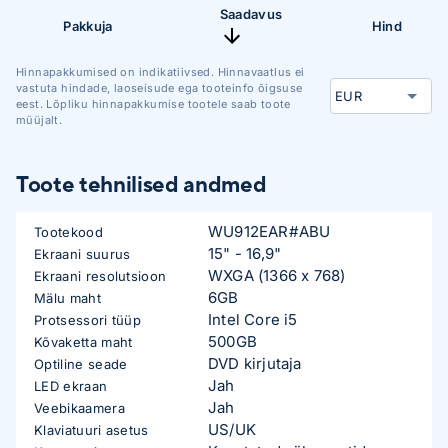
Saadavus
Pakkuja
Hind
Hinnapakkumised on indikatiivsed. Hinnavaatlus ei
vastuta hindade, laoseisude ega tooteinfo õigsuse
eest. Lõpliku hinnapakkumise tootele saab toote
müüjalt.
Toote tehnilised andmed
WU912EAR#ABU
Tootekood
15" - 16,9"
Ekraani suurus
WXGA (1366 x 768)
Ekraani resolutsioon
6GB
Mälu maht
Intel Core i5
Protsessori tüüp
500GB
Kõvaketta maht
DVD kirjutaja
Optiline seade
Jah
LED ekraan
Jah
Veebikaamera
US/UK
Klaviatuuri asetus