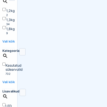
1,2kg
2
1,3kg
34
1,8kg
9
Vali kõik
Kategooria
Kasutatud
sülearvutid
732
Vali kõik
Lisavalikud
LED