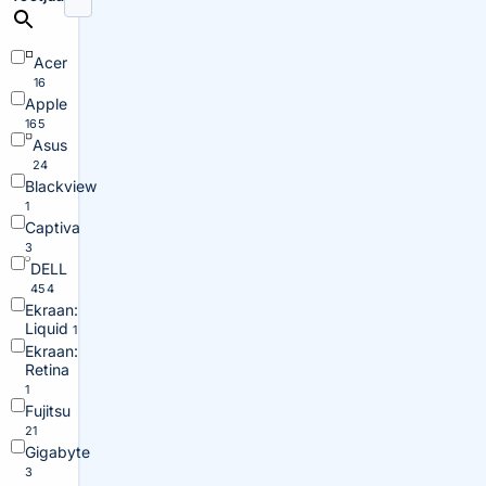
Acer
16
Apple
165
Asus
24
Blackview
1
Captiva
3
DELL
454
Ekraan:
Liquid
1
Ekraan:
Retina
1
Fujitsu
21
Gigabyte
3