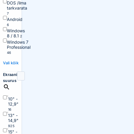
DOS /ilma
tarkvarata
7
Android
6
Windows
8 / 8.1
2
Windows 7
Professional
46
Vali kõik
Ekraani
suurus
10" -
12,9"
16
13" -
14,9"
925
15" -