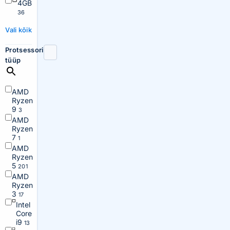
4GB
36
Vali kõik
Protsessori
tüüp
AMD
Ryzen
9
3
AMD
Ryzen
7
1
AMD
Ryzen
5
201
AMD
Ryzen
3
17
Intel
Core
i9
13