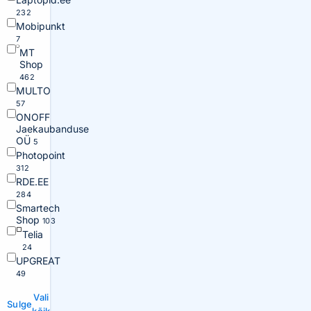
232
Mobipunkt
7
MT
Shop
462
MULTO
57
ONOFF
Jaekaubanduse
OÜ
5
Photopoint
312
RDE.EE
284
Smartech
Shop
103
Telia
24
UPGREAT
49
Vali
Sulge