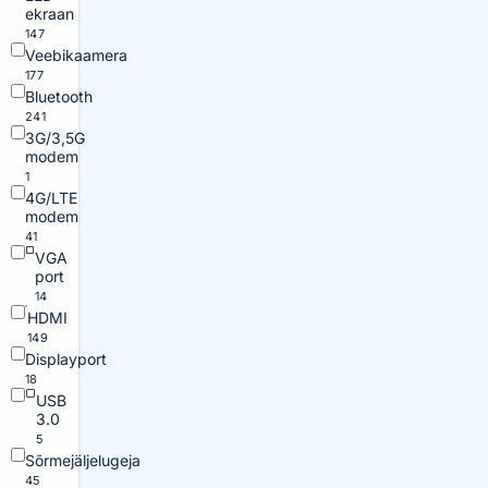
ekraan
147
Veebikaamera
177
Bluetooth
241
3G/3,5G
modem
1
4G/LTE
modem
41
VGA
port
14
HDMI
149
Displayport
18
USB
3.0
5
Sõrmejäljelugeja
45