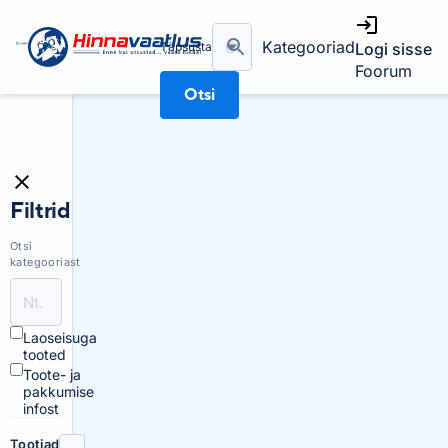
Kategooriad
Täpsusta
Logi sisse
Foorum
Otsi
Filtrid
Otsi
kategooriast
Laoseisuga
tooted
Toote- ja
pakkumise
infost
Tootjad