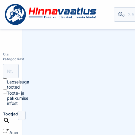
Otsi
kategooriast
Laoseisuga
tooted
Toote- ja
pakkumise
infost
Tootjad
Acer