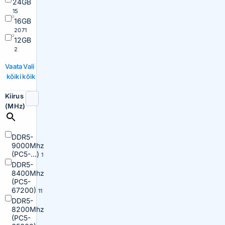
24GB
15
16GB
2071
12GB
2
Vaata
Vali
kõiki
kõik
Kiirus
(MHz)
DDR5-
9000Mhz
(PC5-...)
1
DDR5-
8400Mhz
(PC5-
67200)
11
DDR5-
8200Mhz
(PC5-