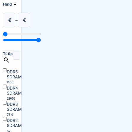
Hind
€
–
€
Tüüp
DDR5
SDRAM
1166
DDR4
SDRAM
2966
DDR3
SDRAM
764
DDR2
SDRAM
57