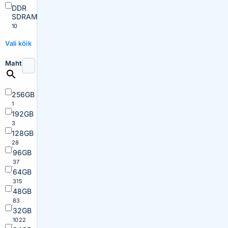
DDR
SDRAM
10
Vali kõik
Maht
256GB
1
192GB
3
128GB
28
96GB
37
64GB
315
48GB
83
32GB
1022