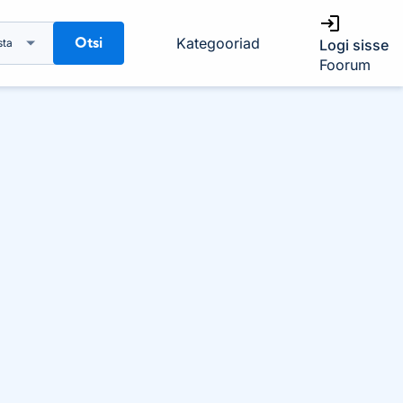
Otsi
Kategooriad
sta
Logi sisse
Foorum