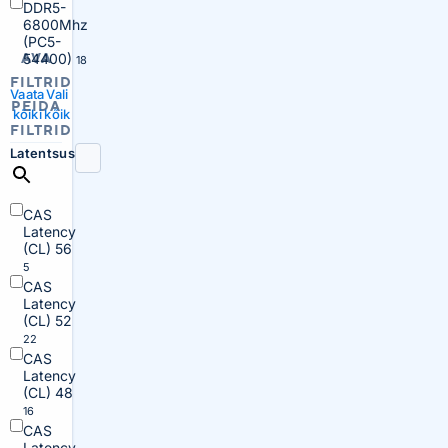
DDR5-
6800Mhz
(PC5-
AVA
54400)
18
FILTRID
Vaata
Vali
PEIDA
kõiki
kõik
FILTRID
Latentsus
CAS
Latency
(CL) 56
5
CAS
Latency
(CL) 52
22
CAS
Latency
(CL) 48
16
CAS
Latency