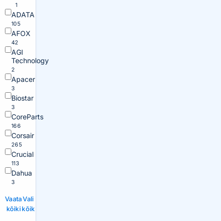
1
ADATA
105
AFOX
42
AGI
Technology
2
Apacer
3
Biostar
3
CoreParts
166
Corsair
265
Crucial
113
Dahua
3
Vaata
Vali
kõiki
kõik