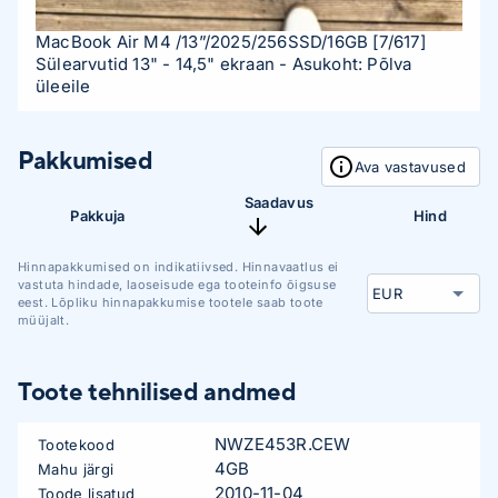
MacBook Air M4 /13”/2025/256SSD/16GB
[7/617]
Sülearvutid 13" - 14,5" ekraan
- Asukoht: Põlva
üleeile
Pakkumised
Ava vastavused
Saadavus
Pakkuja
Hind
Hinnapakkumised on indikatiivsed. Hinnavaatlus ei
vastuta hindade, laoseisude ega tooteinfo õigsuse
eest. Lõpliku hinnapakkumise tootele saab toote
müüjalt.
Toote tehnilised andmed
NWZE453R.CEW
Tootekood
4GB
Mahu järgi
2010-11-04
Toode lisatud