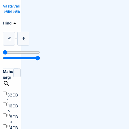
Vaata
Vali
kõiki
kõik
Hind
€
–
€
Mahu
järgi
32GB
1
16GB
5
8GB
9
4GB