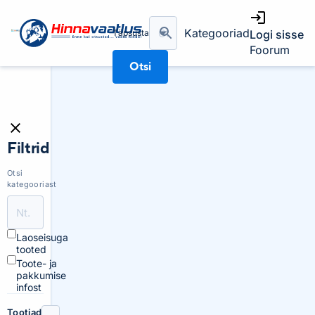
Kategooriad
Täpsusta
Logi sisse
Foorum
Otsi
Filtrid
Otsi
kategooriast
Laoseisuga
tooted
Toote- ja
pakkumise
infost
Tootjad