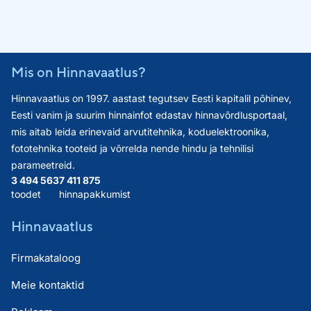
Mis on Hinnavaatlus?
Hinnavaatlus on 1997. aastast tegutsev Eesti kapitalil põhinev,
Eesti vanim ja suurim hinnainfot edastav hinnavõrdlusportaal,
mis aitab leida erinevaid arvutitehnika, koduelektroonika,
fototehnika tooteid ja võrrelda nende hindu ja tehnilisi
parameetreid.
3 494 563
7 411 875
toodet
hinnapakkumist
Hinnavaatlus
Firmakataloog
Meie kontaktid