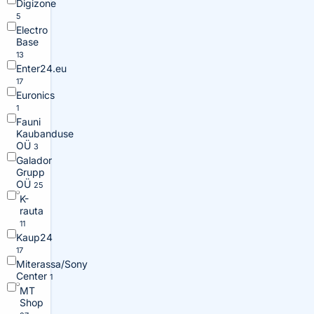
Digizone
5
Electro
Base
13
Enter24.eu
17
Euronics
1
Fauni
Kaubanduse
OÜ
3
Galador
Grupp
OÜ
25
K-
rauta
11
Kaup24
17
Miterassa/Sony
Center
1
MT
Shop