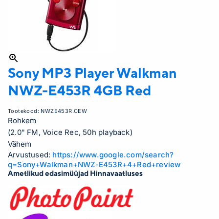
Sony MP3 Player
Walkman
NWZ-E453R 4GB Red
Tootekood:
NWZE453R.CEW
Rohkem
(2.0" FM, Voice Rec, 50h playback)
Vähem
Arvustused:
https://www.google.com/search?
q=Sony+Walkman+NWZ-E453R+4+Red+review
Ametlikud edasimüüjad Hinnavaatluses