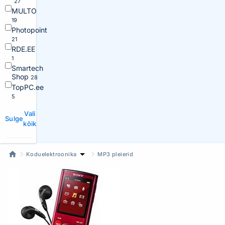
27
MULTO
19
Photopoint
21
RDE.EE
1
Smartech
Shop
28
TopPC.ee
5
Vali
Sulge
kõik
Koduelektroonika
MP3 pleierid