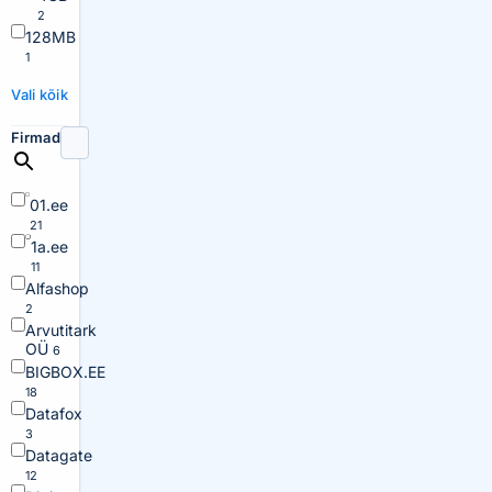
2
128MB
1
Vali kõik
Firmad
01.ee
21
1a.ee
11
Alfashop
2
Arvutitark
OÜ
6
BIGBOX.EE
18
Datafox
3
Datagate
12