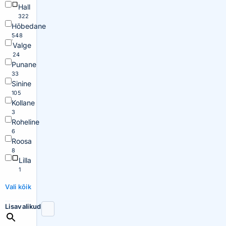
Hall
322
Hõbedane
548
Valge
24
Punane
33
Sinine
105
Kollane
3
Roheline
6
Roosa
8
Lilla
1
Vali kõik
Lisavalikud