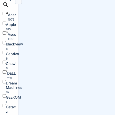
Acer
1079
Apple
615
Asus
1063
Blackview
8
Captiva
6
Chuwi
6
DELL
1111
Dream
Machines
62
GEEKOM
1
Getac
2