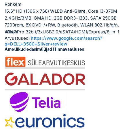
Rohkem
15.6" HD (1366 x 768) WLED Anti-Glare, Core i3-370M
2.4GHz/3MB, GMA HD, 2GB DDR3-1333, SATA 250GB
7200rpm, 8X DVD-/+RW, Bluetooth, WLAN 802.11b/g/n,
WIN7 Pro 32bit/3xUSB2.0/eSATA/HDMI/Express/8-in-1
Vähem
Arvustused:
https://www.google.com/search?
Card reader/Camera 2.0M/6 cell batt/2.4kg/Eng/Rus kbd
q=DELL+3500+Silver+review
Ametlikud edasimüüjad Hinnavaatluses