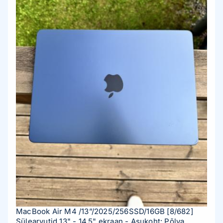
MacBook Air M4 /13”/2025/256SSD/16GB
[8/682]
Sülearvutid 13" - 14,5" ekraan
- Asukoht: Põlva