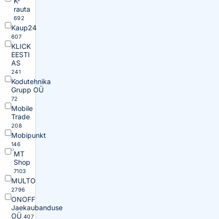
K-
rauta
692
Kaup24
607
KLICK
EESTI
AS
241
Kodutehnika
Grupp OÜ
72
Mobile
Trade
208
Mobipunkt
146
MT
Shop
7103
MULTO
2796
ONOFF
Jaekaubanduse
OÜ
407