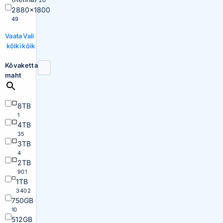
20
2880×1800
49
Vaata
Vali
kõiki
kõik
Kõvaketta
maht
8TB
1
4TB
35
3TB
4
2TB
901
1TB
3402
750GB
10
512GB