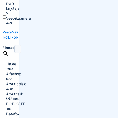
DVD
kirjutaja
5
Veebikaamera
449
Vaata
Vali
kõiki
kõik
Firmad
1a.ee
693
Alfashop
502
Arvutipoisid
3205
Arvutitark
OÜ
1194
BIGBOX.EE
1061
Datafox