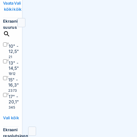
Vaata
Vali
kõiki
kõik
Ekraani
suurus
10" -
12,5"
21
13" -
14,5"
1912
15" -
16,3"
2373
17" -
20,1"
345
Vali kõik
Ekraani
resolutsioon