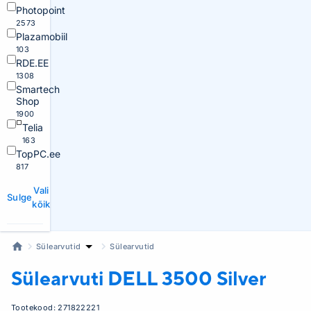
Photopoint
2573
Plazamobiil
103
RDE.EE
1308
Smartech
Shop
1900
Telia
163
TopPC.ee
817
Vali
Sulge
kõik
Sülearvutid
Sülearvutid
Sülearvuti DELL
3500 Silver
Tootekood:
271822221