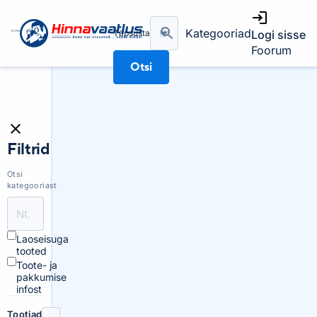
Kategooriad
Täpsusta
Logi sisse
Foorum
Otsi
Filtrid
Otsi
kategooriast
Laoseisuga
tooted
Toote- ja
pakkumise
infost
Tootjad