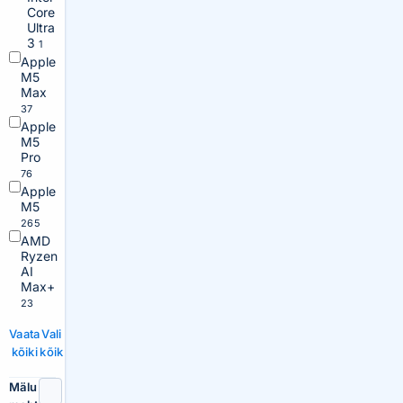
Core
Ultra
3
1
Apple
M5
Max
37
Apple
M5
Pro
76
Apple
M5
265
AMD
Ryzen
AI
Max+
23
Vaata
Vali
kõiki
kõik
Mälu