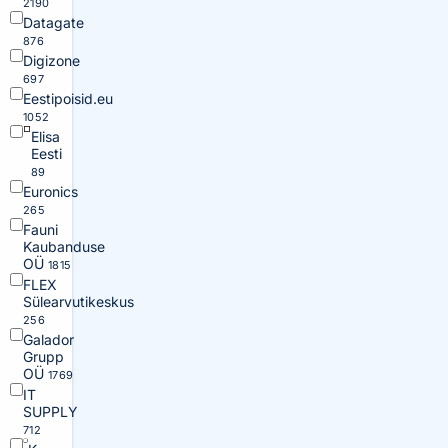
2190
Datagate
876
Digizone
697
Eestipoisid.eu
1052
Elisa
Eesti
89
Euronics
265
Fauni
Kaubanduse
OÜ
1815
FLEX
Sülearvutikeskus
256
Galador
Grupp
OÜ
1769
IT
SUPPLY
712