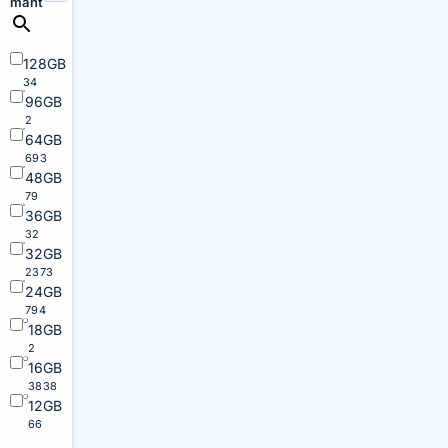
maht
128GB
34
96GB
2
64GB
693
48GB
79
36GB
32
32GB
2373
24GB
794
18GB
2
16GB
3838
12GB
66