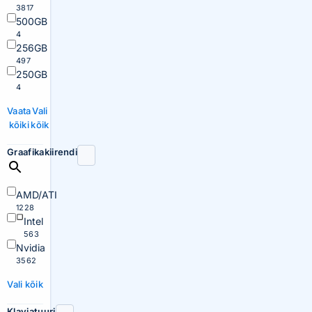
3817
500GB
4
256GB
497
250GB
4
Vaata
Vali
kõiki
kõik
Graafikakiirendi
AMD/ATI
1228
Intel
563
Nvidia
3562
Vali kõik
Klaviatuuri