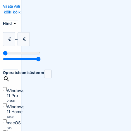
Vaata
Vali
kõiki
kõik
Hind
€
–
€
Operatsioonisüsteem
Windows
11 Pro
2356
Windows
11 Home
4158
macOS
615