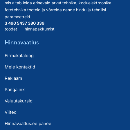
mis aitab leida erinevaid arvutitehnika, koduelektroonika,
fototehnika tooteid ja võrrelda nende hindu ja tehnilisi
parameetreid.
3 490 543
7 380 339
toodet
hinnapakkumist
Hinnavaatlus
Firmakataloog
Meie kontaktid
Reklaam
Pangalink
Valuutakursid
Viited
Hinnavaatlus.ee paneel