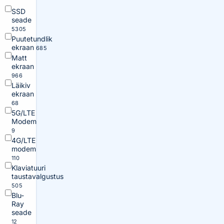
SSD
seade
5305
Puutetundlik
ekraan
685
Matt
ekraan
966
Läikiv
ekraan
68
5G/LTE
Modem
9
4G/LTE
modem
110
Klaviatuuri
taustavalgustus
505
Blu-
Ray
seade
12