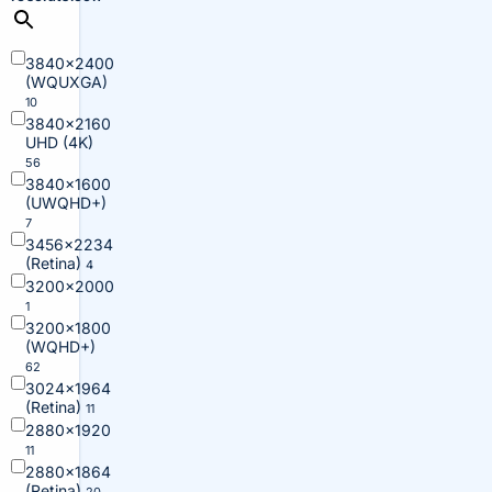
3840×2400
(WQUXGA)
10
3840×2160
UHD (4K)
56
3840×1600
(UWQHD+)
7
3456×2234
(Retina)
4
3200×2000
1
3200×1800
(WQHD+)
62
3024×1964
(Retina)
11
2880×1920
11
2880×1864
(Retina)