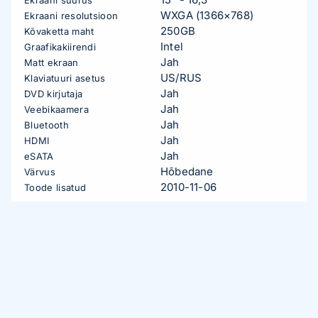
WXGA (1366×768)
Ekraani resolutsioon
250GB
Kõvaketta maht
Intel
Graafikakiirendi
Jah
Matt ekraan
US/RUS
Klaviatuuri asetus
Jah
DVD kirjutaja
Jah
Veebikaamera
Jah
Bluetooth
Jah
HDMI
Jah
eSATA
Hõbedane
Värvus
2010-11-06
Toode lisatud