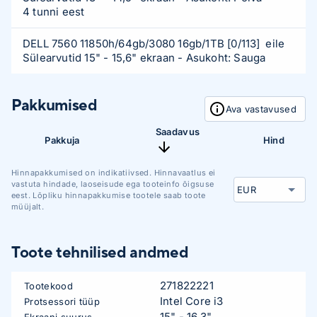
4 tunni eest
DELL 7560 11850h/64gb/3080 16gb/1TB
[0/113]
eile
Sülearvutid 15" - 15,6" ekraan
- Asukoht: Sauga
Pakkumised
Ava vastavused
Saadavus
Pakkuja
Hind
Hinnapakkumised on indikatiivsed. Hinnavaatlus ei
vastuta hindade, laoseisude ega tooteinfo õigsuse
eest. Lõpliku hinnapakkumise tootele saab toote
müüjalt.
Toote tehnilised andmed
271822221
Tootekood
Intel Core i3
Protsessori tüüp
15" - 16,3"
Ekraani suurus