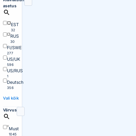
asetus
EST
32
RUS
30
FI/SWE
277
US/UK
596
US/RUS
1
Deutsch
356
Vali kõik
Värvus
Must
1045