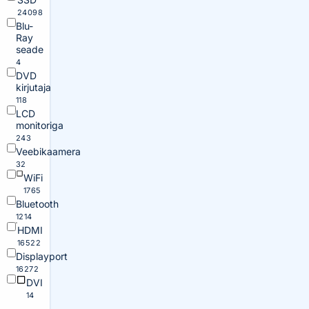
24098
Blu-
Ray
seade
4
DVD
kirjutaja
118
LCD
monitoriga
243
Veebikaamera
32
WiFi
1765
Bluetooth
1214
HDMI
16522
Displayport
16272
DVI
14