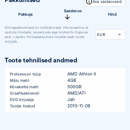
Ava vastavused
Saadavus
Pakkuja
Hind
Hinnapakkumised on indikatiivsed. Hinnavaatlus ei
vastuta hindade, laoseisude ega tooteinfo õigsuse
eest. Lõpliku hinnapakkumise tootele saab toote
müüjalt.
Toote tehnilised andmed
AMD Athlon II
Protsessori tüüp
4GB
Mälu maht
500GB
Kõvaketta maht
AMD/ATI
Graafikakiirendi
Jah
DVD kirjutaja
2010-11-08
Toode lisatud