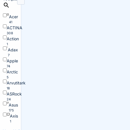
Acer
41
ACTINA
308
Action
1
Adax
7
Apple
74
Arctic
5
Arvutitark
18
ASRock
24
Asus
175
Axis
1