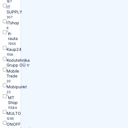
187
IT
SUPPLY
307
ITshop
6
K-
rauta
7955
Kaup24
1156
Kodutehnika
Grupp OÜ
17
Mobile
Trade
20
Mobipunkt
23
MT
Shop
11584
MULTO
1295
ONOFF