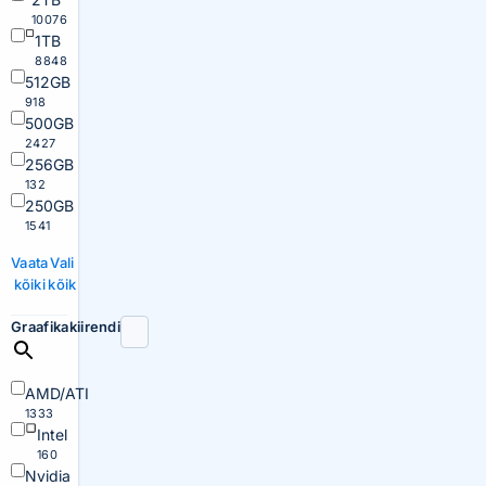
10076
1TB
8848
512GB
918
500GB
2427
256GB
132
250GB
1541
Vaata
Vali
kõiki
kõik
Graafikakiirendi
AMD/ATI
1333
Intel
160
Nvidia