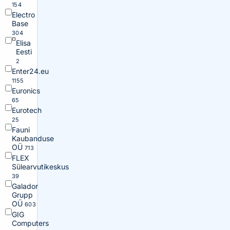
154
Electro
Base
304
Elisa
Eesti
2
Enter24.eu
1155
Euronics
65
Eurotech
25
Fauni
Kaubanduse
OÜ
713
FLEX
Sülearvutikeskus
39
Galador
Grupp
OÜ
603
GIG
Computers