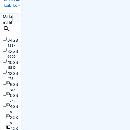
kõiki
kõik
Mälu
maht
64GB
4254
32GB
9909
16GB
8819
12GB
173
8GB
318
6GB
737
4GB
4
2GB
6
1GB