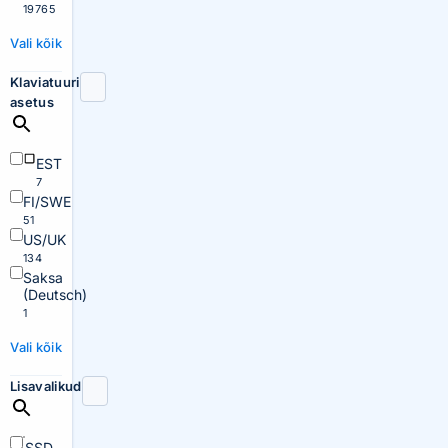
19765
Vali kõik
Klaviatuuri
asetus
EST
7
FI/SWE
51
US/UK
134
Saksa
(Deutsch)
1
Vali kõik
Lisavalikud
SSD