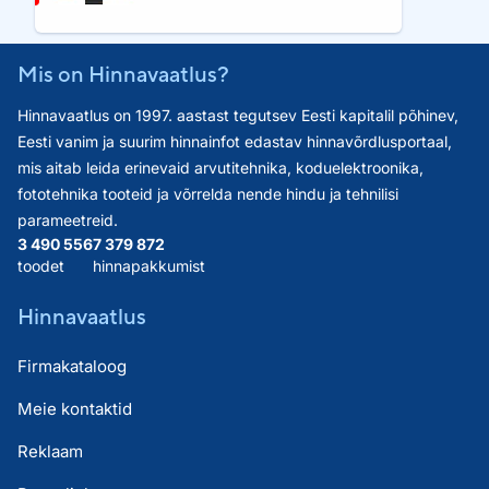
Mis on Hinnavaatlus?
Hinnavaatlus on 1997. aastast tegutsev Eesti kapitalil põhinev,
Eesti vanim ja suurim hinnainfot edastav hinnavõrdlusportaal,
mis aitab leida erinevaid arvutitehnika, koduelektroonika,
fototehnika tooteid ja võrrelda nende hindu ja tehnilisi
parameetreid.
3 490 556
7 379 872
toodet
hinnapakkumist
Hinnavaatlus
Firmakataloog
Meie kontaktid
Reklaam