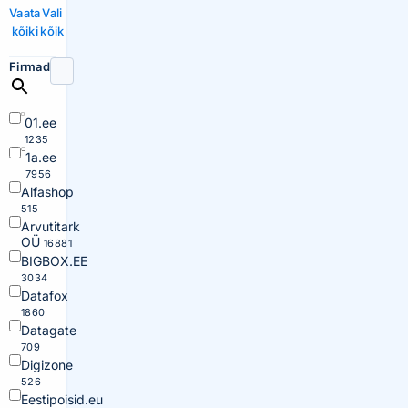
Vaata
Vali
kõiki
kõik
Firmad
01.ee
1235
1a.ee
7956
Alfashop
515
Arvutitark
OÜ
16881
BIGBOX.EE
3034
Datafox
1860
Datagate
709
Digizone
526
Eestipoisid.eu