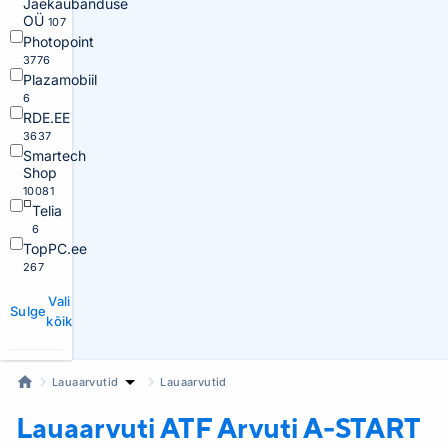
Jaekaubanduse
OÜ
107
Photopoint
3776
Plazamobiil
6
RDE.EE
3637
Smartech
Shop
10081
Telia
6
TopPC.ee
267
Vali
Sulge
kõik
Lauaarvutid
Lauaarvutid
Lauaarvuti ATF
Arvuti A-START