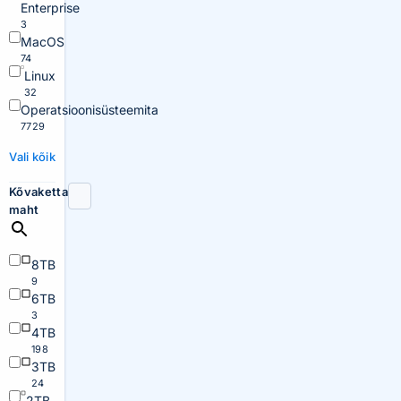
Enterprise
3
MacOS
74
Linux
32
Operatsioonisüsteemita
7729
Vali kõik
Kõvaketta
maht
8TB
9
6TB
3
4TB
198
3TB
24
2TB