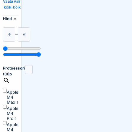
Vaata
Vali
kõiki
kõik
Hind
€
–
€
Protsessori
tüüp
Apple
M4
Max
1
Apple
M4
Pro
2
Apple
M4