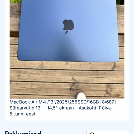
MacBook Air M4 /13”/2025/256SSD/16GB
[8/687]
Sülearvutid 13" - 14,5" ekraan
- Asukoht: Põlva
5 tunni eest
Pakkumised