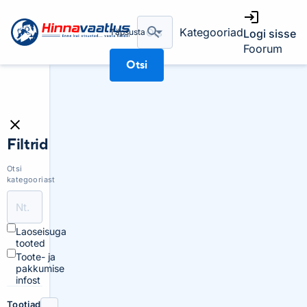
Kategooriad
Täpsusta
Logi sisse
Foorum
Otsi
Filtrid
Otsi
kategooriast
Laoseisuga
tooted
Toote- ja
pakkumise
infost
Tootjad