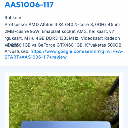
AAS1006-117
Rohkem
Protsessor AMD Athlon II X4 640 4-core 3, 0GHz 45nm
2MB-cashe 95W, Emaplaat socket AM3, helikaart, v?
rgukaart, M?lu 4GB DDR3 1333MHz, Videokaart Radeon
HD6850 1GB vs GeForce GTX460 1GB, K?vaketas 500GB
Vähem
Arvustused:
https://www.google.com/search?q=ATF+A-
7200rpm SATA, DVD-kirjutaja, Arvutikorpus ATX,
START+AAS1006-117+review
Toiteallikas 500W,