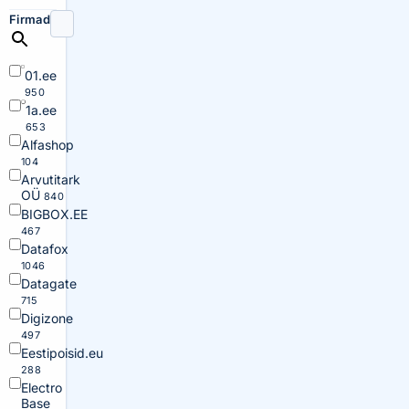
Firmad
01.ee
950
1a.ee
653
Alfashop
104
Arvutitark
OÜ
840
BIGBOX.EE
467
Datafox
1046
Datagate
715
Digizone
497
Eestipoisid.eu
288
Electro
Base