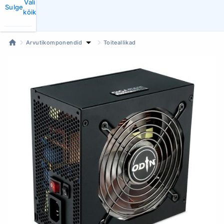
Vali
Sulge
kõik
Arvutikomponendid
Toiteallikad