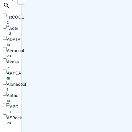
1stCOOL
2
Acer
2
ADATA
14
Aerocool
23
Akasa
5
AKYGA
18
Alphacool
1
Antec
14
APC
1
ASRock
28