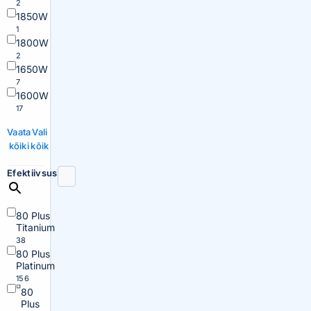
2
1850W
1
1800W
2
1650W
7
1600W
17
Vaata
Vali
kõiki
kõik
Efektiivsus
80 Plus
Titanium
38
80 Plus
Platinum
156
80
Plus