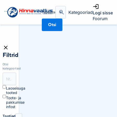
Kategooriad
Täpsusta
Logi sisse
Foorum
Otsi
Filtrid
Otsi
kategooriast
Laoseisuga
tooted
Toote- ja
pakkumise
infost
Tootjad