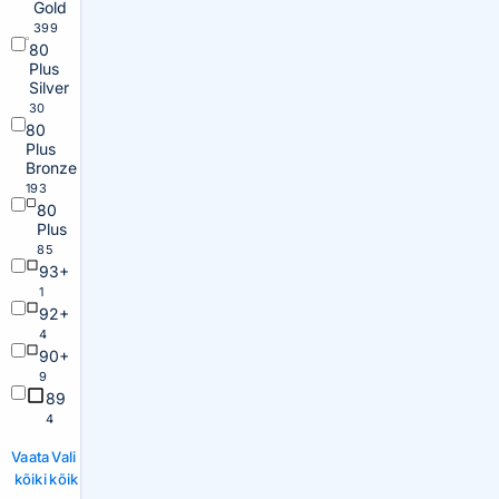
Gold
399
80
Plus
Silver
30
80
Plus
Bronze
193
80
Plus
85
93+
1
92+
4
90+
9
89
4
Vaata
Vali
kõiki
kõik