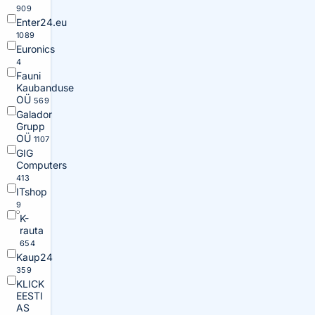
909
Enter24.eu
1089
Euronics
4
Fauni
Kaubanduse
OÜ
569
Galador
Grupp
OÜ
1107
GIG
Computers
413
ITshop
9
K-
rauta
654
Kaup24
359
KLICK
EESTI
AS