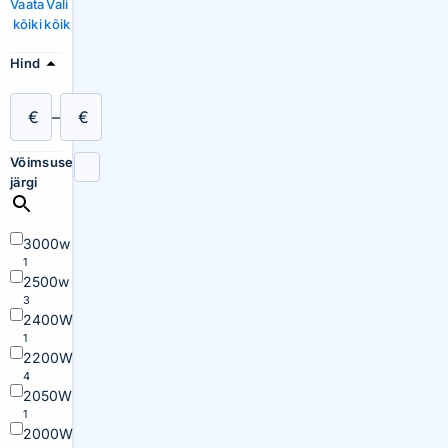
Vaata
Vali
kõiki
kõik
Hind
€
–
€
Võimsuse
järgi
3000w
1
2500w
3
2400W
1
2200W
4
2050W
1
2000W