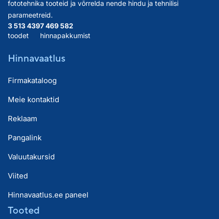
fototehnika tooteid ja võrrelda nende hindu ja tehnilisi
parameetreid.
3 513 439
7 469 582
toodet
hinnapakkumist
Hinnavaatlus
Firmakataloog
Meie kontaktid
Reklaam
Pangalink
Valuutakursid
Viited
Hinnavaatlus.ee paneel
Tooted