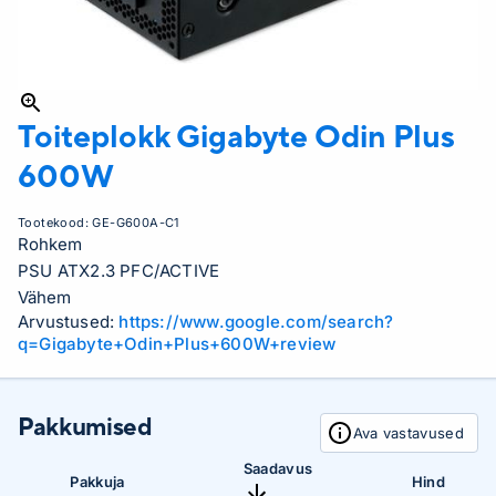
Toiteplokk Gigabyte
Odin Plus
600W
Tootekood:
GE-G600A-C1
Rohkem
PSU ATX2.3 PFC/ACTIVE
Vähem
Arvustused:
https://www.google.com/search?
q=Gigabyte+Odin+Plus+600W+review
Pakkumised
Ava vastavused
Saadavus
Pakkuja
Hind