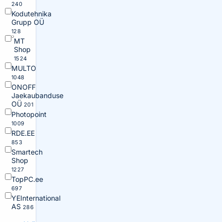
240
Kodutehnika
Grupp OÜ
128
MT
Shop
1524
MULTO
1048
ONOFF
Jaekaubanduse
OÜ
201
Photopoint
1009
RDE.EE
853
Smartech
Shop
1227
TopPC.ee
697
YEInternational
AS
286