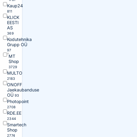
Kaup24
811
KLICK
EESTI
AS
369
Kodutehnika
Grupp OÜ
97
MT
Shop
3729
MULTO
2183
ONOFF
Jaekaubanduse
OÜ
93
Photopoint
2708
RDE.EE
2344
Smartech
Shop
2774