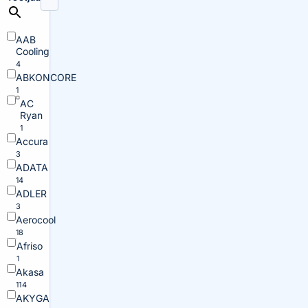
AAB
Cooling
4
ABKONCORE
1
AC
Ryan
1
Accura
3
ADATA
14
ADLER
3
Aerocool
18
Afriso
1
Akasa
114
AKYGA