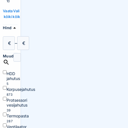
10
Vaata
Vali
kõiki
kõik
Hind
€
–
€
Muud
HDD
jahutus
5
Korpusejahutus
873
Protsessori
vesijahutus
39
Termopasta
287
Ventilaator