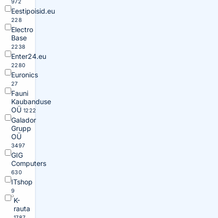
972
Eestipoisid.eu
228
Electro
Base
2238
Enter24.eu
2280
Euronics
27
Fauni
Kaubanduse
OÜ
1222
Galador
Grupp
OÜ
3497
GIG
Computers
630
ITshop
9
K-
rauta
1787