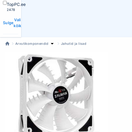
TopPC.ee
2478
Vali
Sulge
kõik
Arvutikomponendid
Jahutid ja lisad