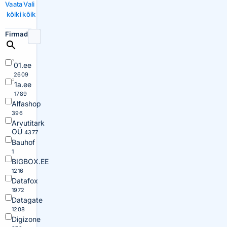
Vaata
Vali
kõiki
kõik
Firmad
01.ee
2609
1a.ee
1789
Alfashop
396
Arvutitark
OÜ
4377
Bauhof
1
BIGBOX.EE
1216
Datafox
1972
Datagate
1208
Digizone