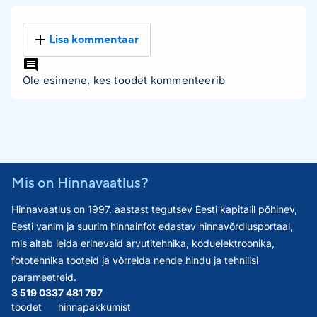
Lisa kommentaar
Ole esimene, kes toodet kommenteerib
Mis on Hinnavaatlus?
Hinnavaatlus on 1997. aastast tegutsev Eesti kapitalil põhinev,
Eesti vanim ja suurim hinnainfot edastav hinnavõrdlusportaal,
mis aitab leida erinevaid arvutitehnika, koduelektroonika,
fototehnika tooteid ja võrrelda nende hindu ja tehnilisi
parameetreid.
3 519 033
7 481 797
toodet
hinnapakkumist