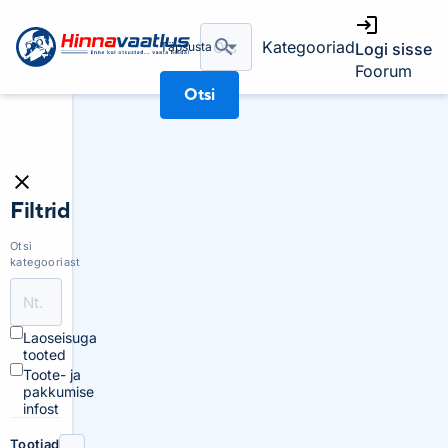
Kategooriad
Täpsusta
Logi sisse
Foorum
Otsi
Filtrid
Otsi
kategooriast
Laoseisuga
tooted
Toote- ja
pakkumise
infost
Tootjad