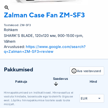
Zalman Case Fan
ZM-SF3
Tootekood:
ZM-SF3
Rohkem
SHARK'S BLADE, 120x120 мм, 900-1500 rpm,
Vähem
Arvustused:
https://www.google.com/search?
q=Zalman+ZM-SF3+review
Pakkumised
Ava vastavused
Saadavus
Pakkuja
Hind
Hinnapakkumised on indikatiivsed. Hinnavaatlus ei
vastuta hindade, laoseisude ega tooteinfo õigsuse
eest. Lõpliku hinnapakkumise tootele saab toote
müüjalt.