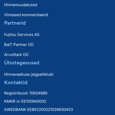
Hinnamuudatused
Viimased kommentaarid
Partnerid
Fujitsu Services AS
BaIT Partner OÜ
Arvutitark OÜ
Ühistegevused
Hinnavaatluse jalgpalliklubi
Kontaktid
Registrikood: 10934689
KMKR nr EE100940002
SWEDBANK EE852200221026630453