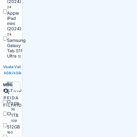
(2024)
24
Apple
iPad
mini
(2024)
24
Samsung
Galaxy
Tab S11
Ultra
12
Vaata
Vali
kõiki
kõik
AVA
Mälu
FILTRID
PEIDA
2TB
FILTRID
36
1TB
109
512GB
160