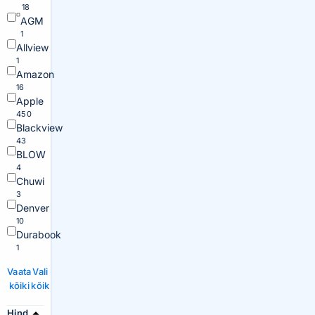
18
AGM
1
Allview
1
Amazon
16
Apple
450
Blackview
43
BLOW
4
Chuwi
3
Denver
10
Durabook
1
Vaata
Vali
kõiki
kõik
Hind