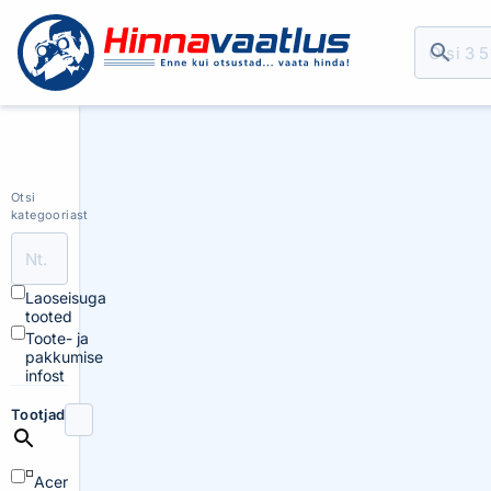
Otsi
kategooriast
Laoseisuga
tooted
Toote- ja
pakkumise
infost
Tootjad
Acer