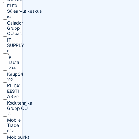
FLEX
Sülearvutikeskus
64
Galador
Grupp
OÜ
438
IT
SUPPLY
6
K-
rauta
234
Kaup24
192
KLICK
EESTI
AS
59
Kodutehnika
Grupp OÜ
18
Mobile
Trade
637
Mobipunkt