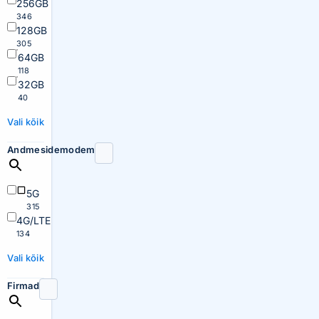
256GB
346
128GB
305
64GB
118
32GB
40
Vali kõik
Andmesidemodem
5G
315
4G/LTE
134
Vali kõik
Firmad