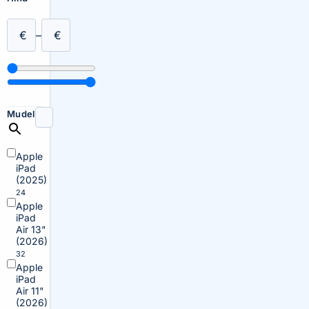
€
–
€
Mudel
Apple
iPad
(2025)
24
Apple
iPad
Air 13"
(2026)
32
Apple
iPad
Air 11"
(2026)