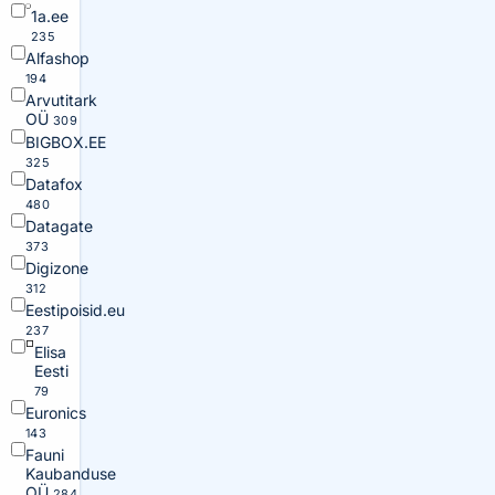
1a.ee
235
Alfashop
194
Arvutitark
OÜ
309
BIGBOX.EE
325
Datafox
480
Datagate
373
Digizone
312
Eestipoisid.eu
237
Elisa
Eesti
79
Euronics
143
Fauni
Kaubanduse
OÜ
284