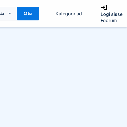
Otsi
Kategooriad
sta
Logi sisse
Foorum