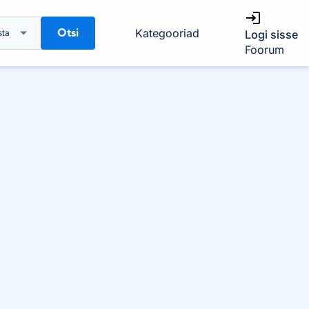
Otsi
Kategooriad
sta
Logi sisse
Foorum