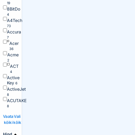
19
8BitDo
4
A4Tech
73
Accura
7
Acer
36
Acme
2
ACT
4
Active
Key
6
ActiveJet
8
ACUTAKE
8
Vaata
Vali
kõiki
kõik
Hind