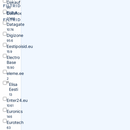
Dakauf
FILTRID
60
PEIDA
Datafox
2360
FILTRID
Datagate
1074
Digizone
956
Eestipoisid.eu
159
Electro
Base
1590
eleme.ee
2
Elisa
Eesti
13
Enter24.eu
1061
Euronics
146
Eurotech
63