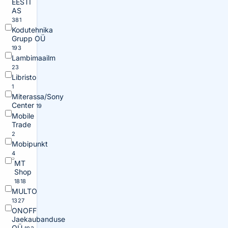
EESTI
AS
381
Kodutehnika
Grupp OÜ
193
Lambimaailm
23
Libristo
1
Miterassa/Sony
Center
19
Mobile
Trade
2
Mobipunkt
4
MT
Shop
1818
MULTO
1327
ONOFF
Jaekaubanduse
OÜ