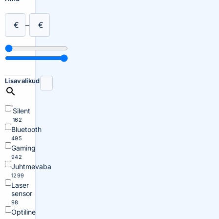
€
–
€
Lisavalikud
Silent
162
Bluetooth
495
Gaming
942
Juhtmevaba
1299
Laser
sensor
98
Optiline