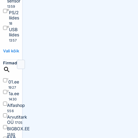
sensor
1359
PS/2
liides
18
USB
liides
1357
Vali kõik
Firmad
01.ee
1927
1a.ee
1430
Alfashop
556
Arvutitark
OÜ
1705
BIGBOX.EE
1380
AVA