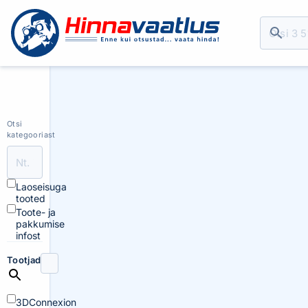
Otsi
kategooriast
Laoseisuga
tooted
Toote- ja
pakkumise
infost
Tootjad
3DConnexion