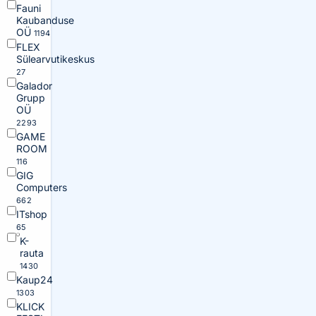
Fauni
Kaubanduse
OÜ
1194
FLEX
Sülearvutikeskus
27
Galador
Grupp
OÜ
2293
GAME
ROOM
116
GIG
Computers
662
ITshop
65
K-
rauta
1430
Kaup24
1303
KLICK