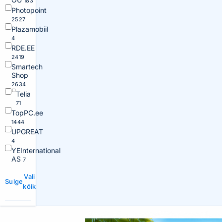
183
Photopoint
2527
Plazamobiil
4
RDE.EE
2419
Smartech
Shop
2634
Telia
71
TopPC.ee
1444
UPGREAT
4
YEInternational
AS
7
Vali
Sulge
kõik