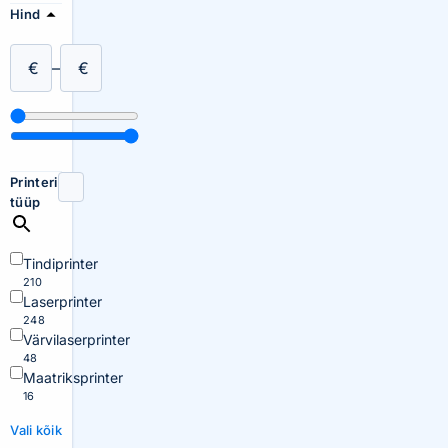
Hind
€
–
€
Printeri
tüüp
Tindiprinter
210
Laserprinter
248
Värvilaserprinter
48
Maatriksprinter
16
Vali kõik