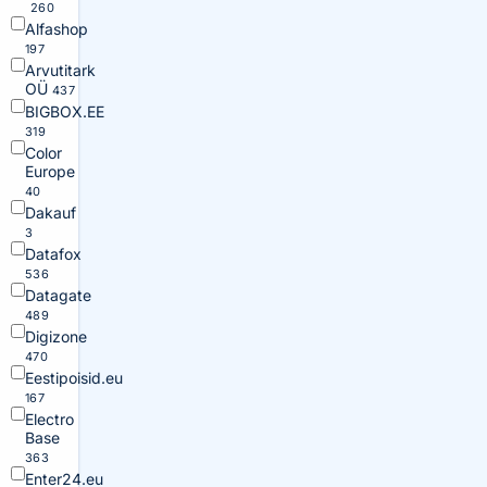
260
Alfashop
197
Arvutitark
OÜ
437
BIGBOX.EE
319
Color
Europe
40
Dakauf
3
Datafox
536
Datagate
489
Digizone
470
Eestipoisid.eu
167
Electro
Base
363
Enter24.eu