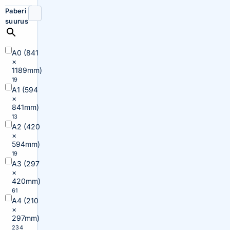
Paberi
suurus
A0 (841
×
1189mm)
19
A1 (594
×
841mm)
13
A2 (420
×
594mm)
19
A3 (297
×
420mm)
61
A4 (210
×
297mm)
234