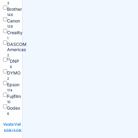
3
Brother
148
Canon
138
Creality
1
DASCOM
Americas
2
DNP
6
DYMO
2
Epson
174
Fujifilm
10
Godex
6
Vaata
Vali
kõiki
kõik