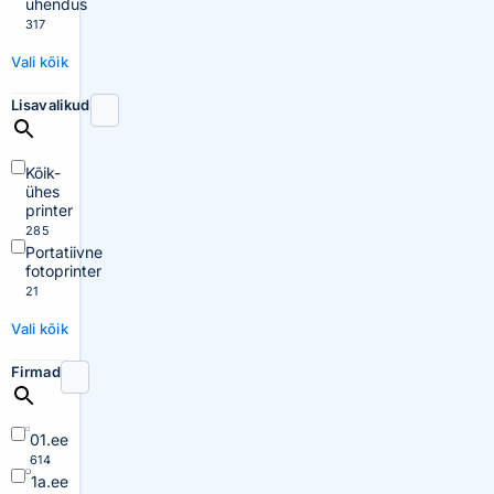
ühendus
317
Vali kõik
Lisavalikud
Kõik-
ühes
printer
285
Portatiivne
fotoprinter
21
Vali kõik
Firmad
01.ee
614
1a.ee