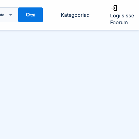
Otsi
Kategooriad
sta
Logi sisse
Foorum