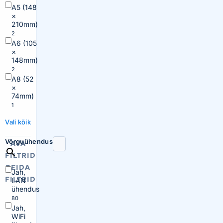
A5 (148
×
210mm)
2
A6 (105
×
148mm)
2
A8 (52
×
74mm)
1
Vali kõik
Võrguühendus
AVA
FILTRID
PEIDA
Jah,
FILTRID
LAN
ühendus
80
Jah,
WiFi