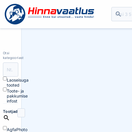
Otsi
kategooriast
Laoseisuga
tooted
Toote- ja
pakkumise
infost
Tootjad
AgfaPhoto