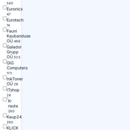
540
Euronics
47
Eurotech
14
Fauni
Kaubanduse
OÜ
466
Galador
Grupp
OÜ
522
GIG
Computers
173
InkToner
OÜ
28
ITshop
24
K-
rauta
260
Kaup24
290
KLICK