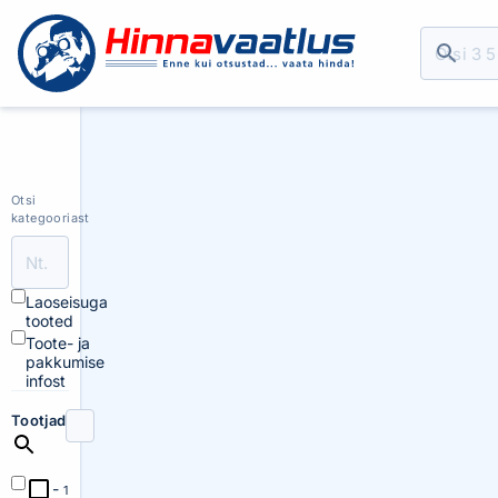
Otsi
kategooriast
Laoseisuga
tooted
Toote- ja
pakkumise
infost
Tootjad
-
1