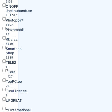
3126
ONOFF
Jaekaubanduse
OÜ
525
Photopoint
5307
Plazamobiil
23
RDE.EE
4459
Smartech
Shop
5235
TELE2
18
Telia
127
TopPC.ee
2190
TuruLiider.ee
7
UPGREAT
3
YEInternational