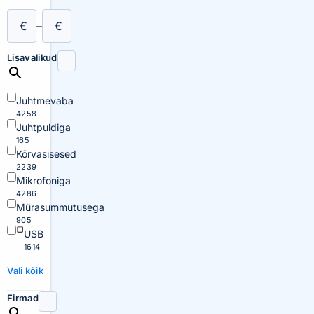
€
–
€
Lisavalikud
Juhtmevaba
4258
Juhtpuldiga
165
Kõrvasisesed
2239
Mikrofoniga
4286
Mürasummutusega
905
USB
1614
Vali kõik
Firmad