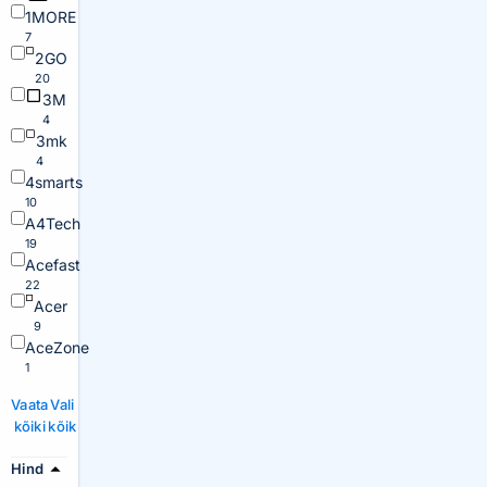
1MORE
7
2GO
20
3M
4
3mk
4
4smarts
10
A4Tech
19
Acefast
22
Acer
9
AceZone
1
Vaata
Vali
kõiki
kõik
Hind