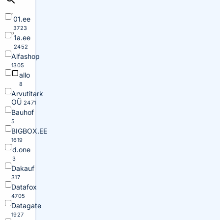
01.ee
3723
1a.ee
2452
Alfashop
1305
allo
8
Arvutitark
OÜ
2471
Bauhof
5
BIGBOX.EE
1619
d.one
3
Dakauf
317
Datafox
4705
Datagate
1927