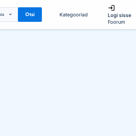
Otsi
Kategooriad
sta
Logi sisse
Foorum