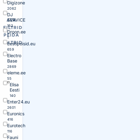
Digizone
2062
DJ
SERVICE
AVA
162
FILTRID
Droon.ee
PEIDA
1
FILTRID
Eestipoisid.eu
659
Electro
Base
2869
eleme.ee
55
Elisa
Eesti
140
Enter24.eu
2601
Euronics
416
Eurotech
116
Fauni