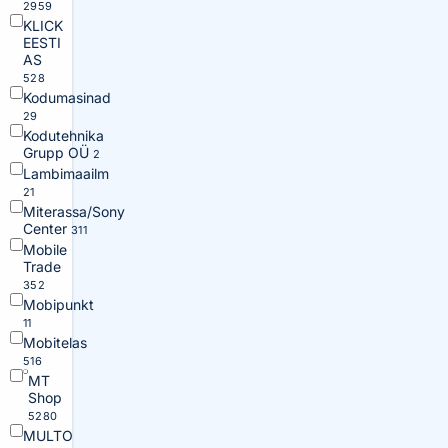
2959
KLICK
EESTI
AS
528
Kodumasinad
29
Kodutehnika
Grupp OÜ
2
Lambimaailm
21
Miterassa/Sony
Center
311
Mobile
Trade
352
Mobipunkt
11
Mobitelas
516
MT
Shop
5280
MULTO