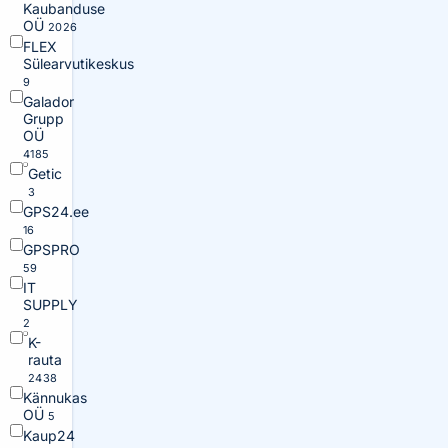
Kaubanduse
OÜ
2026
FLEX
Sülearvutikeskus
9
Galador
Grupp
OÜ
4185
Getic
3
GPS24.ee
16
GPSPRO
59
IT
SUPPLY
2
K-
rauta
2438
Kännukas
OÜ
5
Kaup24