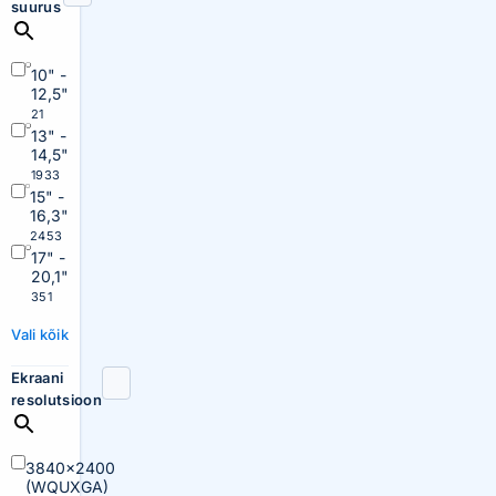
suurus
10" -
12,5"
21
13" -
14,5"
1933
15" -
16,3"
2453
17" -
20,1"
351
Vali kõik
Ekraani
resolutsioon
3840×2400
(WQUXGA)