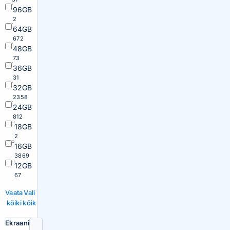
96GB
2
64GB
672
48GB
73
36GB
31
32GB
2358
24GB
812
18GB
2
16GB
3869
12GB
67
Vaata
Vali
kõiki
kõik
Ekraani