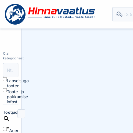
Otsi
kategooriast
Laoseisuga
tooted
Toote- ja
pakkumise
infost
Tootjad
Acer