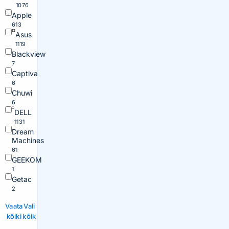
1076
Apple
613
Asus
1119
Blackview
7
Captiva
6
Chuwi
6
DELL
1131
Dream
Machines
61
GEEKOM
1
Getac
2
Vaata
Vali
kõiki
kõik