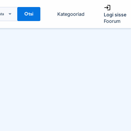
Otsi
Kategooriad
sta
Logi sisse
Foorum