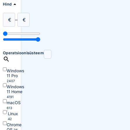
Hind
€
–
€
Operatsioonisüsteem
Windows
11 Pro
2407
Windows
11 Home
4191
macOS
613
Linux
42
Chrome
OS