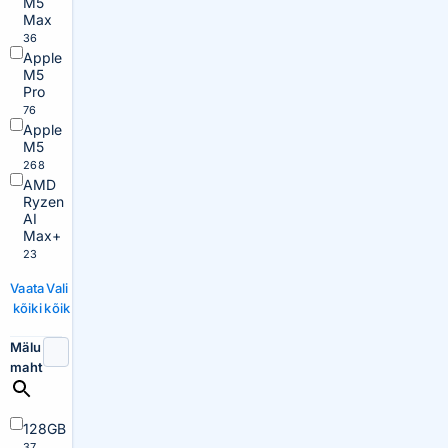
M5
Max
36
Apple
M5
Pro
76
Apple
M5
268
AMD
Ryzen
AI
Max+
23
Vaata
Vali
kõiki
kõik
Mälu
maht
128GB
37