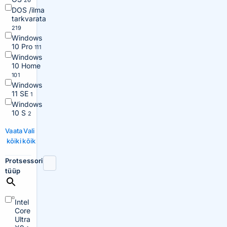
26
DOS /ilma
tarkvarata
219
Windows
10 Pro
111
Windows
10 Home
101
Windows
11 SE
1
Windows
10 S
2
Vaata
Vali
kõiki
kõik
Protsessori
tüüp
Intel
Core
Ultra