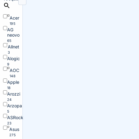
Acer
195
AG
neovo
65
Allnet
3
Alogic
9
AOC
148
Apple
18
Arozzi
24
Arzopa
5
ASRock
23
Asus
275