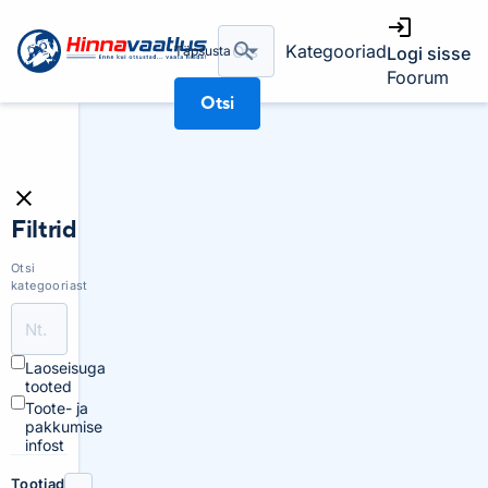
Kategooriad
Täpsusta
Logi sisse
Foorum
Otsi
Filtrid
Otsi
kategooriast
Laoseisuga
tooted
Toote- ja
pakkumise
infost
Tootjad