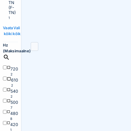
TN
(F-
TN)
1
Vaata
Vali
kõiki
kõik
Hz
(Maksimaalne)
720
2
610
2
540
2
500
7
480
8
420
1