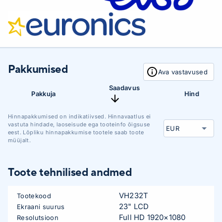
Pakkumised
Ava vastavused
Saadavus
Pakkuja
Hind
Hinnapakkumised on indikatiivsed. Hinnavaatlus ei
vastuta hindade, laoseisude ega tooteinfo õigsuse
eest. Lõpliku hinnapakkumise tootele saab toote
müüjalt.
Toote tehnilised andmed
VH232T
Tootekood
23" LCD
Ekraani suurus
Full HD 1920×1080
Resolutsioon