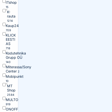
ITshop
15
K-
rauta
1214
Kaup24
709
KLICK
EESTI
AS
718
Kodutehnika
Grupp OÜ
140
Miterassa/Sony
Center
2
Mobipunkt
10
MT
Shop
2584
MULTO
919
ONOFF