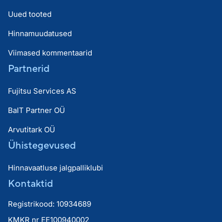
Uued tooted
Hinnamuudatused
Viimased kommentaarid
Partnerid
Fujitsu Services AS
BaIT Partner OÜ
Arvutitark OÜ
Ühistegevused
Hinnavaatluse jalgpalliklubi
Kontaktid
Registrikood: 10934689
KMKR nr EE100940002