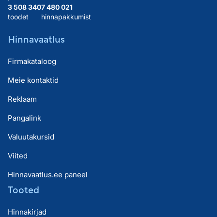
3 508 340
7 480 021
toodet
hinnapakkumist
Hinnavaatlus
Firmakataloog
Meie kontaktid
Reklaam
Pangalink
Valuutakursid
Viited
Hinnavaatlus.ee paneel
Tooted
Hinnakirjad