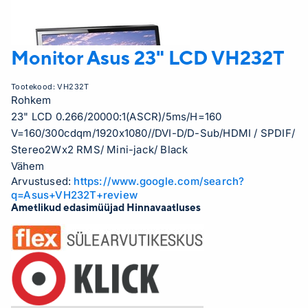
Monitor Asus 23" LCD
VH232T
Tootekood:
VH232T
Rohkem
23" LCD 0.266/20000:1(ASCR)/5ms/H=160
V=160/300cdqm/1920x1080//DVI-D/D-Sub/HDMI / SPDIF/
Stereo2Wx2 RMS/ Mini-jack/ Black
Vähem
Arvustused:
https://www.google.com/search?
q=Asus+VH232T+review
Ametlikud edasimüüjad Hinnavaatluses