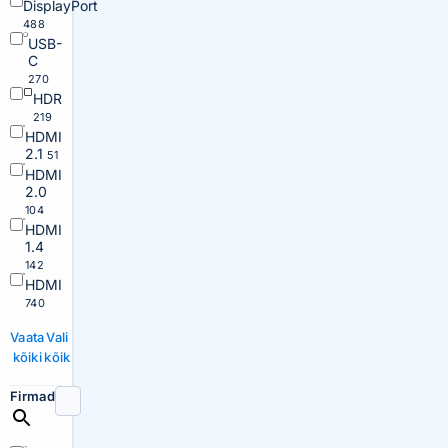
DisplayPort
488
USB-
C
270
HDR
219
HDMI
2.1
51
HDMI
2.0
104
HDMI
1.4
142
HDMI
740
Vaata
Vali
kõiki
kõik
Firmad