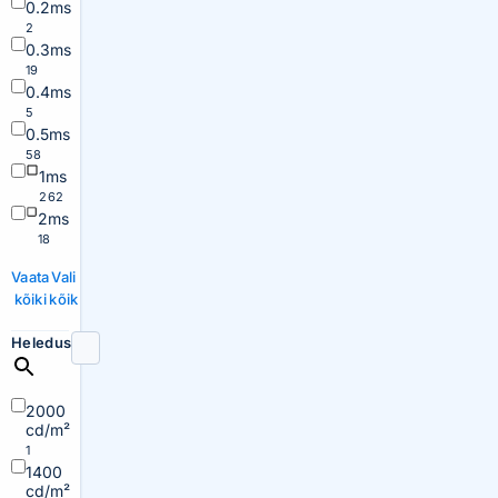
0.2ms
2
0.3ms
19
0.4ms
5
0.5ms
58
1ms
262
2ms
18
Vaata
Vali
kõiki
kõik
Heledus
2000
cd/m²
1
1400
cd/m²