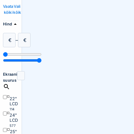
Vaata
Vali
kõiki
kõik
Hind
€
–
€
Ekraani
suurus
22"
LCD
114
24"
LCD
577
25"