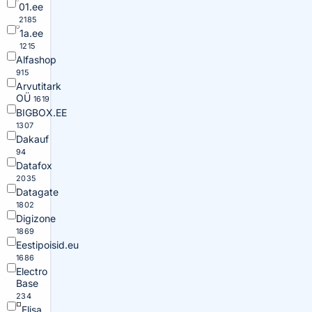
01.ee
2185
1a.ee
1215
Alfashop
915
Arvutitark
OÜ
1619
BIGBOX.EE
1307
Dakauf
94
Datafox
2035
Datagate
1802
Digizone
1869
Eestipoisid.eu
1686
Electro
Base
234
Elisa