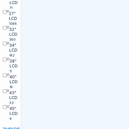
LCD
71
27"
LCD
1086
32"
LCD
360
34"
LCD
182
38"
LCD
11
40"
LCD
16
43"
LCD
33
45"
LCD
9
Vaata
Vali