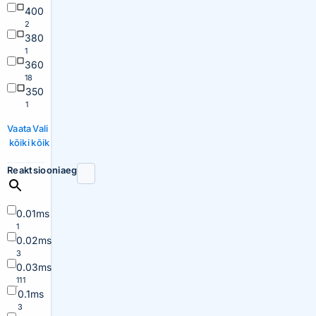
400
2
380
1
360
18
350
1
Vaata
Vali
kõiki
kõik
Reaktsiooniaeg
0.01ms
1
0.02ms
3
0.03ms
111
0.1ms
3