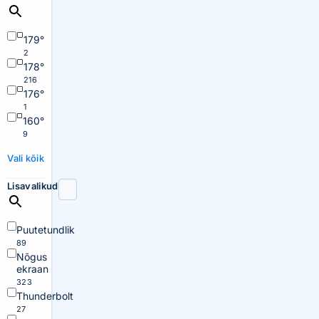
179°
2
178°
216
176°
1
160°
9
Vali kõik
Lisavalikud
Puutetundlik
89
Nõgus
ekraan
323
Thunderbolt
27