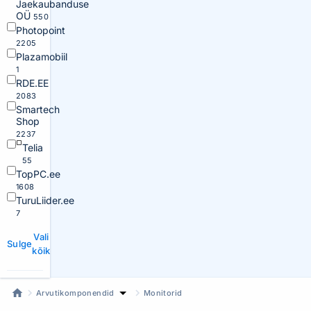
Jaekaubanduse
OÜ
550
Photopoint
2205
Plazamobiil
1
RDE.EE
2083
Smartech
Shop
2237
Telia
55
TopPC.ee
1608
TuruLiider.ee
7
Vali
Sulge
kõik
Arvutikomponendid
Monitorid