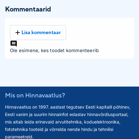
Kommentaarid
Lisa kommentaar
Ole esimene, kes toodet kommenteerib
Mis on Hinnavaatlus?
Hinnavaatlus on 1997. aastast tegutsev Eesti kapitalil põhinev,
Eesti vanim ja suurim hinnainfot edastav hinnavõrdlusportaal,
mis aitab leida erinevaid arvutitehnika, koduelektroonika,
fototehnika tooteid ja võrrelda nende hindu ja tehnilisi
parameetreid.