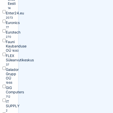
Eesti
14
Enter24.eu
2073
Euronics
77
Eurotech
270
Fauni
Kaubanduse
OÜ
1680
FLEX
Sülearvutikeskus
37
Galador
Grupp
OÜ
1966
GIG
Computers
712
IT
SUPPLY
2