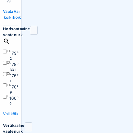
73
Vaata
Vali
kõiki
kõik
Horisontaalne
vaatenurk
179°
2
178°
331
176°
1
170°
9
160°
9
Vali kõik
Vertikaalne
vaatenurk