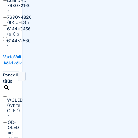
Dual UHD
7680×2160
3
7680×4320
(8K UHD)
1
6144×3456
(6K)
3
6144×2560
1
Vaata
Vali
kõiki
kõik
Paneeli
tüüp
WOLED
(White
OLED)
7
QD-
OLED
105