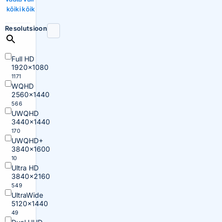
kõiki
kõik
Resolutsioon
Full HD
1920×1080
1171
WQHD
2560×1440
566
UWQHD
3440×1440
170
UWQHD+
3840×1600
10
Ultra HD
3840×2160
549
UltraWide
5120×1440
49