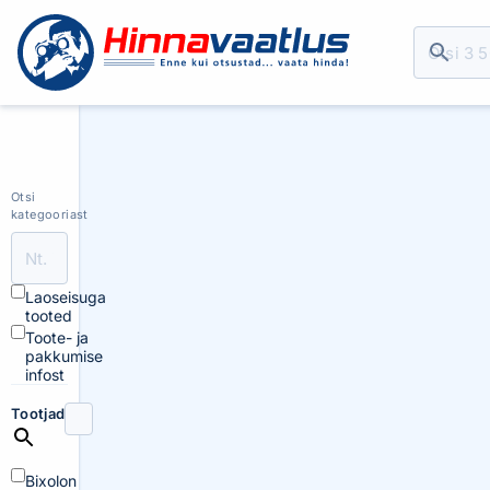
Otsi
kategooriast
Laoseisuga
tooted
Toote- ja
pakkumise
infost
Tootjad
Bixolon