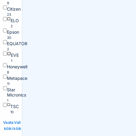
9
Citizen
23
ELO
2
Epson
30
EQUATOR
2
EVE
1
Honeywell
8
Metapace
11
Star
Micronics
1
TSC
10
Vaata
Vali
kõiki
kõik