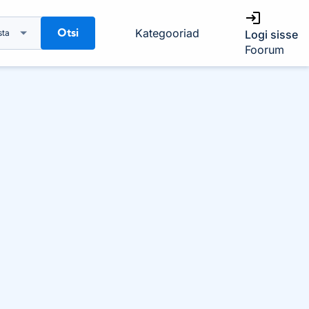
Otsi
Kategooriad
sta
Logi sisse
Foorum