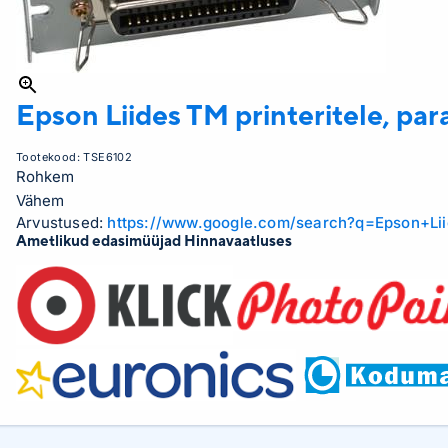
Epson
Liides TM printeritele, pa
Tootekood:
TSE6102
Rohkem
Vähem
Arvustused:
https://www.google.com/search?q=Epson+L
Ametlikud edasimüüjad Hinnavaatluses