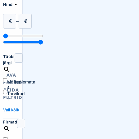
Hind
€
–
€
Tüübi
järgi
AVA
Määratlemata
FILTRID
4
PEIDA
Tarvikud
FILTRID
1
Vali kõik
Firmad