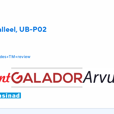
ralleel, UB-P02
iides+TM+review