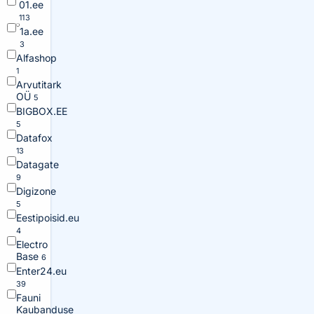
01.ee
113
1a.ee
3
Alfashop
1
Arvutitark
OÜ
5
BIGBOX.EE
5
Datafox
13
Datagate
9
Digizone
5
Eestipoisid.eu
4
Electro
Base
6
Enter24.eu
39
Fauni
Kaubanduse