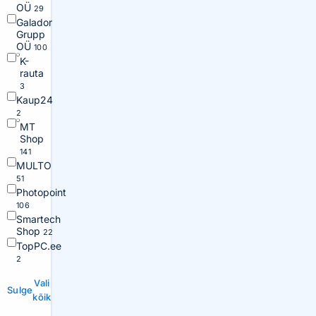
OÜ
29
Galador
Grupp
OÜ
100
K-
rauta
3
Kaup24
2
MT
Shop
141
MULTO
51
Photopoint
106
Smartech
Shop
22
TopPC.ee
2
Vali
Sulge
kõik