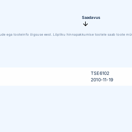
Saadavus
ude ega tooteinfo õigsuse eest. Lõpliku hinnapakkumise tootele saab toote müü
TSE6102
2010-11-19