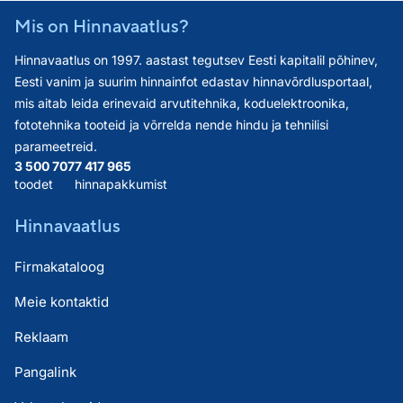
Mis on Hinnavaatlus?
Hinnavaatlus on 1997. aastast tegutsev Eesti kapitalil põhinev,
Eesti vanim ja suurim hinnainfot edastav hinnavõrdlusportaal,
mis aitab leida erinevaid arvutitehnika, koduelektroonika,
fototehnika tooteid ja võrrelda nende hindu ja tehnilisi
parameetreid.
3 500 707
7 417 965
toodet
hinnapakkumist
Hinnavaatlus
Firmakataloog
Meie kontaktid
Reklaam
Pangalink