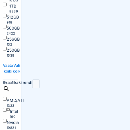
10103
1TB
8839
512GB
918
500GB
2422
256GB
132
250GB
1539
Vaata
Vali
kõiki
kõik
Graafikakiirendi
AMD/ATI
1333
Intel
160
Nvidia
19821