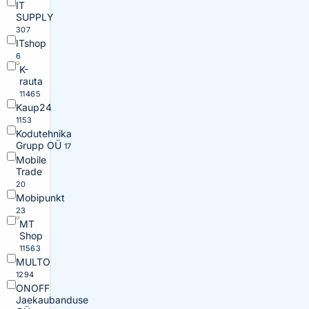
IT
SUPPLY
307
ITshop
6
K-
rauta
11465
Kaup24
1153
Kodutehnika
Grupp OÜ
17
Mobile
Trade
20
Mobipunkt
23
MT
Shop
11563
MULTO
1294
ONOFF
Jaekaubanduse