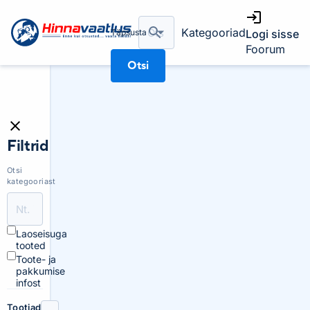
Kategooriad
Täpsusta
Logi sisse
Foorum
Otsi
Filtrid
Otsi
kategooriast
Laoseisuga
tooted
Toote- ja
pakkumise
infost
Tootjad