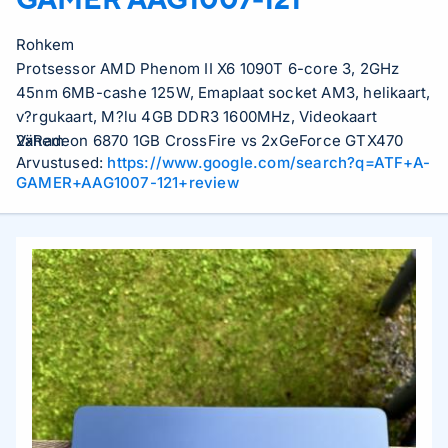
Rohkem
Protsessor AMD Phenom II X6 1090T 6-core 3, 2GHz
45nm 6MB-cashe 125W, Emaplaat socket AM3, helikaart,
v?rgukaart, M?lu 4GB DDR3 1600MHz, Videokaart
2xRadeon 6870 1GB CrossFire vs 2xGeForce GTX470
Vähem
Arvustused:
https://www.google.com/search?q=ATF+A-
1GB SLI, K?vaketas VelociRaptor 150GB 10000rpm SATA,
GAMER+AAG1007-121+review
DVD-kirjutaja, Arvutikorpus ATX plus (typical Cooler
Master Glaiator 600, Inwin Griffin jne..), Toiteallikas
800W, Protsessori jahuti premium,