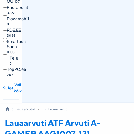
OÜ
107
Photopoint
3777
Plazamobiil
6
RDE.EE
3635
Smartech
Shop
10081
Telia
6
TopPC.ee
267
Vali
Sulge
kõik
Lauaarvutid
Lauaarvutid
Lauaarvuti ATF
Arvuti A-
GAMER AAG1007-121