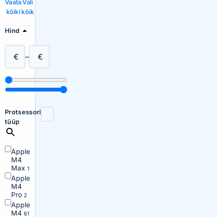
Vaata
Vali
kõiki
kõik
Hind
€
–
€
Protsessori
tüüp
Apple
M4
Max
1
Apple
M4
Pro
2
Apple
M4
61