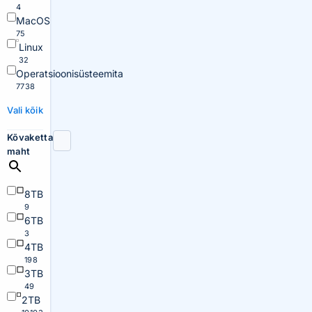
4
MacOS
75
Linux
32
Operatsioonisüsteemita
7738
Vali kõik
Kõvaketta
maht
8TB
9
6TB
3
4TB
198
3TB
49
2TB