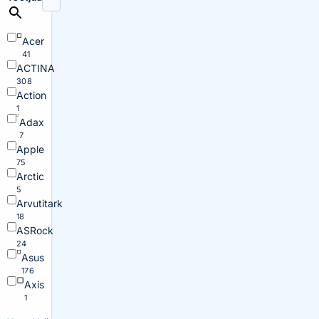
Acer
41
ACTINA
308
Action
1
Adax
7
Apple
75
Arctic
5
Arvutitark
18
ASRock
24
Asus
176
Axis
1