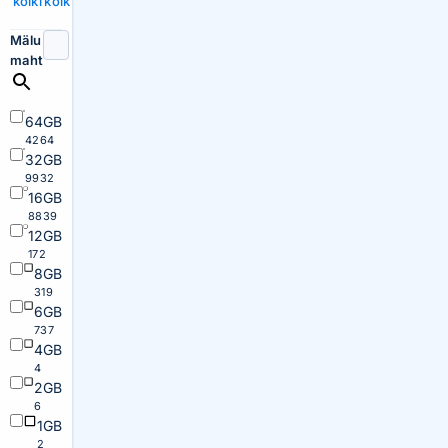
kõiki
kõik
Mälu
maht
64GB
4264
32GB
9932
16GB
8839
12GB
172
8GB
319
6GB
737
4GB
4
2GB
6
1GB
2