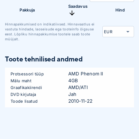
Saadavus
Pakkuja
Hind
Hinnapakkumised on indikatiivsed. Hinnavaatlus ei
vastuta hindade, laoseisude ega tooteinfo õigsuse
eest. Lõpliku hinnapakkumise tootele saab toote
müüjalt.
Toote tehnilised andmed
AMD Phenom II
Protsessori tüüp
4GB
Mälu maht
AMD/ATI
Graafikakiirendi
Jah
DVD kirjutaja
2010-11-22
Toode lisatud