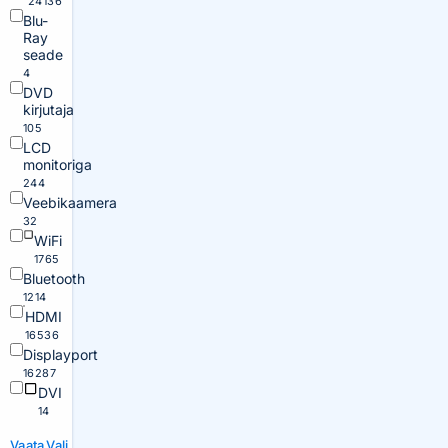
24136
Blu-
Ray
seade
4
DVD
kirjutaja
105
LCD
monitoriga
244
Veebikaamera
32
WiFi
1765
Bluetooth
1214
HDMI
16536
Displayport
16287
DVI
14
Vaata
Vali