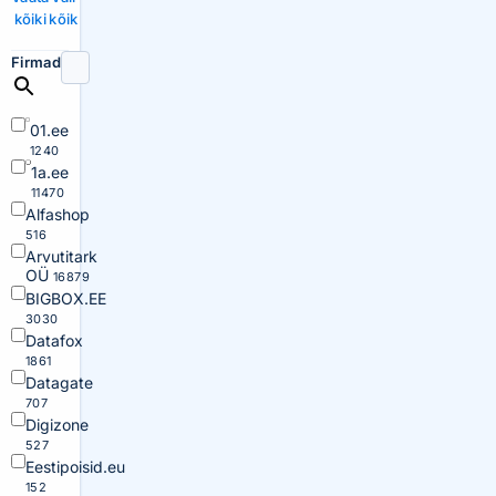
kõiki
kõik
Firmad
01.ee
1240
1a.ee
11470
Alfashop
516
Arvutitark
OÜ
16879
BIGBOX.EE
3030
Datafox
1861
Datagate
707
Digizone
527
Eestipoisid.eu
152