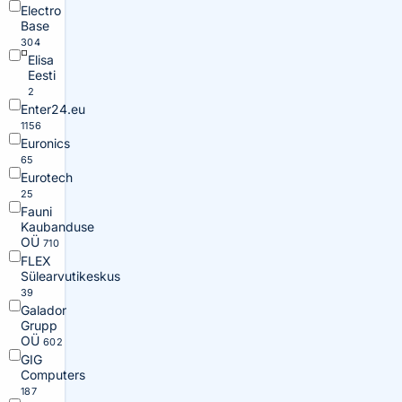
Electro
Base
304
Elisa
Eesti
2
Enter24.eu
1156
Euronics
65
Eurotech
25
Fauni
Kaubanduse
OÜ
710
FLEX
Sülearvutikeskus
39
Galador
Grupp
OÜ
602
GIG
Computers
187