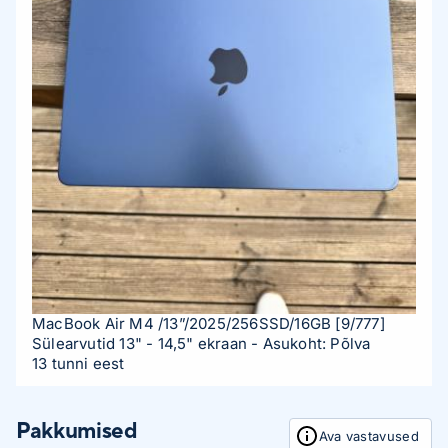
MacBook Air M4 /13”/2025/256SSD/16GB
[9/777]
Sülearvutid 13" - 14,5" ekraan
- Asukoht: Põlva
13 tunni eest
Pakkumised
Ava vastavused