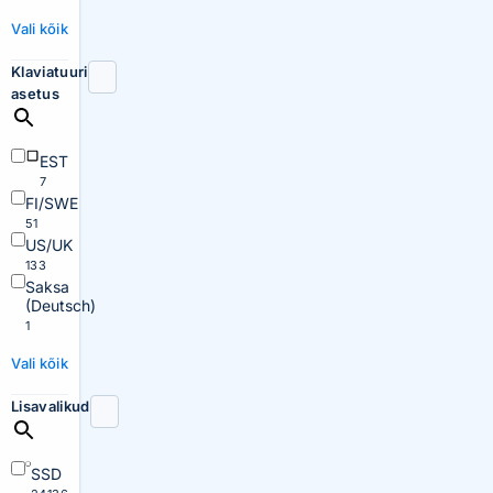
Vali kõik
Klaviatuuri
asetus
EST
7
FI/SWE
51
US/UK
133
Saksa
(Deutsch)
1
Vali kõik
Lisavalikud
SSD