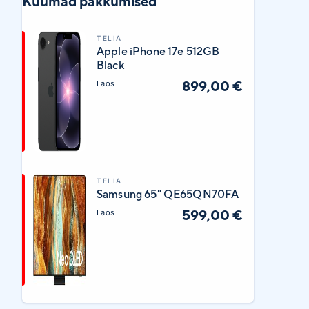
Kuumad pakkumised
TELIA
Apple iPhone 17e 512GB
Black
899,00 €
Laos
TELIA
Samsung 65" QE65QN70FA
599,00 €
Laos