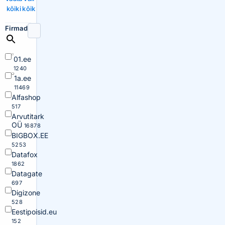
kõiki
kõik
Firmad
01.ee
1240
1a.ee
11469
Alfashop
517
Arvutitark
OÜ
16878
BIGBOX.EE
5253
Datafox
1862
Datagate
697
Digizone
528
Eestipoisid.eu
152