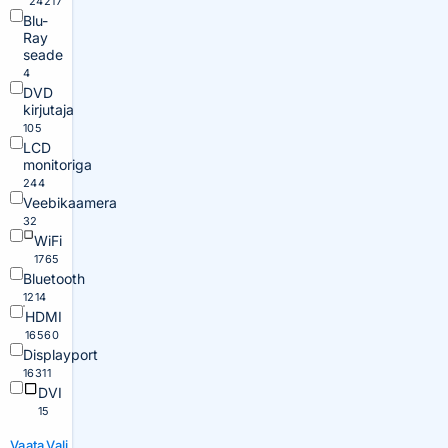
24217
Blu-
Ray
seade
4
DVD
kirjutaja
105
LCD
monitoriga
244
Veebikaamera
32
WiFi
1765
Bluetooth
1214
HDMI
16560
Displayport
16311
DVI
15
Vaata
Vali