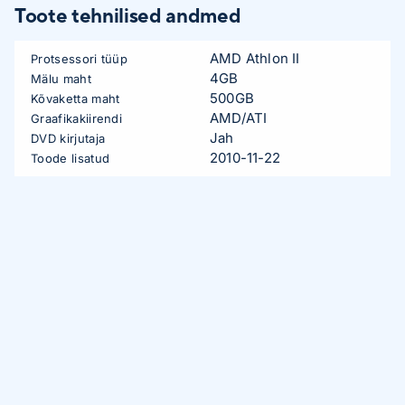
Toote tehnilised andmed
AMD Athlon II
Protsessori tüüp
4GB
Mälu maht
500GB
Kõvaketta maht
AMD/ATI
Graafikakiirendi
Jah
DVD kirjutaja
2010-11-22
Toode lisatud