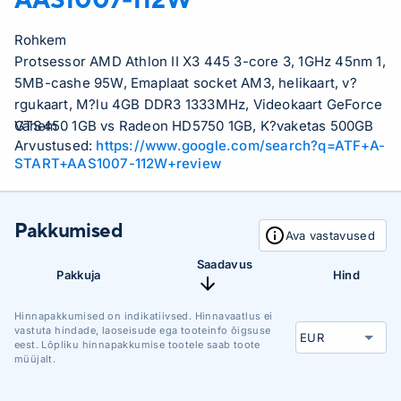
Rohkem
Protsessor AMD Athlon II X3 445 3-core 3, 1GHz 45nm 1,
5MB-cashe 95W, Emaplaat socket AM3, helikaart, v?
rgukaart, M?lu 4GB DDR3 1333MHz, Videokaart GeForce
GTS450 1GB vs Radeon HD5750 1GB, K?vaketas 500GB
Vähem
Arvustused:
https://www.google.com/search?q=ATF+A-
7200rpm SATA, DVD-kirjutaja, Arvutikorpus ATX,
START+AAS1007-112W+review
Toiteallikas 500W (typical 550W Xilence ZXC-XP550.
(12)R3), Operatsioonis?steem Windows 7 Home
Premium, OpenOffice tarkvara (dokumentide kirjutamise
Pakkumised
programm, teabe anal??simise programm, esitluste
Ava vastavused
koostamise programm jne..), Antiviirus Eset NOD32 1
Saadavus
aasta litsents
Pakkuja
Hind
Hinnapakkumised on indikatiivsed. Hinnavaatlus ei
vastuta hindade, laoseisude ega tooteinfo õigsuse
eest. Lõpliku hinnapakkumise tootele saab toote
müüjalt.