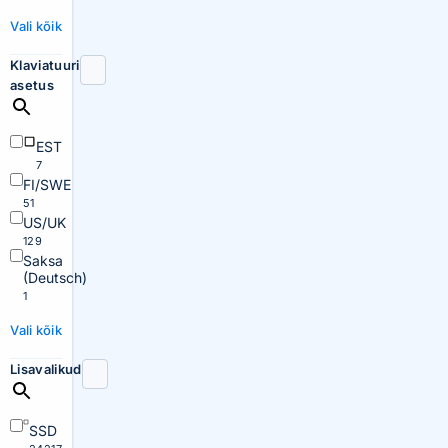
Vali kõik
Klaviatuuri
asetus
EST
7
FI/SWE
51
US/UK
129
Saksa
(Deutsch)
1
Vali kõik
Lisavalikud
SSD