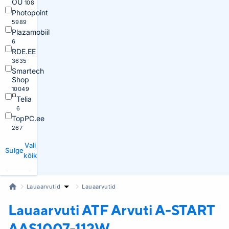
OÜ
108
Photopoint
5989
Plazamobiil
6
RDE.EE
3635
Smartech
Shop
10049
Telia
6
TopPC.ee
267
Vali
Sulge
kõik
Lauaarvutid
Lauaarvutid
Lauaarvuti ATF
Arvuti A-START
AAS1007-112W