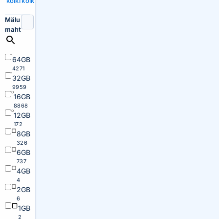
kõiki
kõik
Mälu
maht
64GB
4271
32GB
9959
16GB
8868
12GB
172
8GB
326
6GB
737
4GB
4
2GB
6
1GB
2