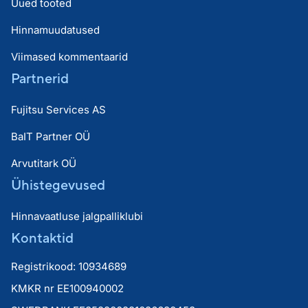
Uued tooted
Hinnamuudatused
Viimased kommentaarid
Partnerid
Fujitsu Services AS
BaIT Partner OÜ
Arvutitark OÜ
Ühistegevused
Hinnavaatluse jalgpalliklubi
Kontaktid
Registrikood: 10934689
KMKR nr EE100940002