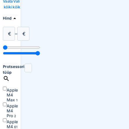
Vaata
Vali
kõiki
kõik
Hind
€
–
€
Protsessori
tüüp
Apple
M4
Max
1
Apple
M4
Pro
2
Apple
M4
61