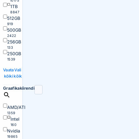
10175
1TB
8847
512GB
919
500GB
2422
256GB
133
250GB
1539
Vaata
Vali
kõiki
kõik
Graafikakiirendi
AMD/ATI
1359
Intel
160
Nvidia
19865