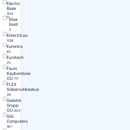
Electro
Base
304
Elisa
Eesti
2
Enter24.eu
1138
Euronics
65
Eurotech
25
Fauni
Kaubanduse
OÜ
717
FLEX
Sülearvutikeskus
39
Galador
Grupp
OÜ
603
GIG
Computers
187