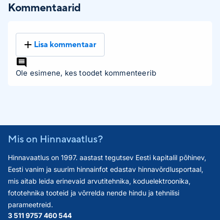
Kommentaarid
Lisa kommentaar
Ole esimene, kes toodet kommenteerib
Mis on Hinnavaatlus?
Hinnavaatlus on 1997. aastast tegutsev Eesti kapitalil põhinev,
Eesti vanim ja suurim hinnainfot edastav hinnavõrdlusportaal,
mis aitab leida erinevaid arvutitehnika, koduelektroonika,
fototehnika tooteid ja võrrelda nende hindu ja tehnilisi
parameetreid.
3 511 975
7 460 544