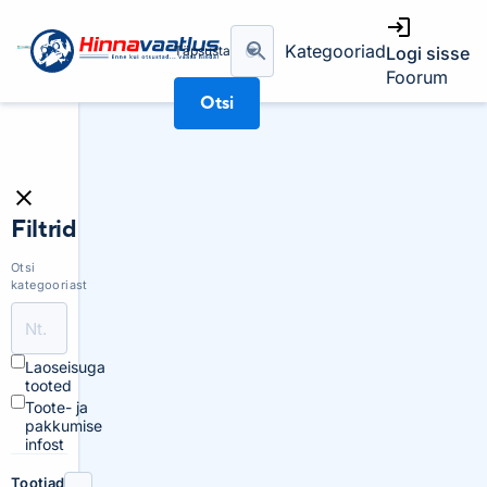
Kategooriad
Täpsusta
Logi sisse
Foorum
Otsi
Filtrid
Otsi
kategooriast
Laoseisuga
tooted
Toote- ja
pakkumise
infost
Tootjad