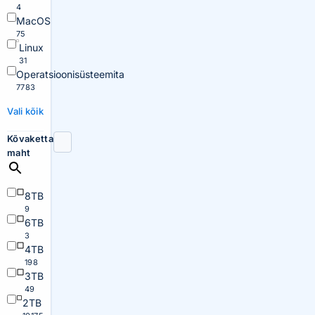
4
MacOS
75
Linux
31
Operatsioonisüsteemita
7783
Vali kõik
Kõvaketta
maht
8TB
9
6TB
3
4TB
198
3TB
49
2TB