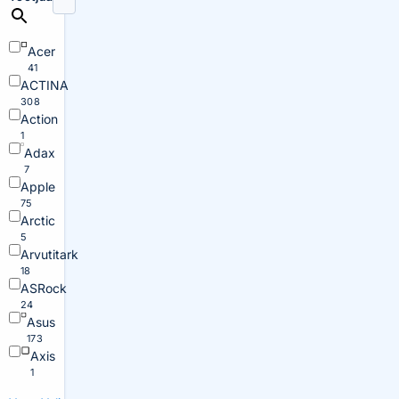
Acer
41
ACTINA
308
Action
1
Adax
7
Apple
75
Arctic
5
Arvutitark
18
ASRock
24
Asus
173
Axis
1