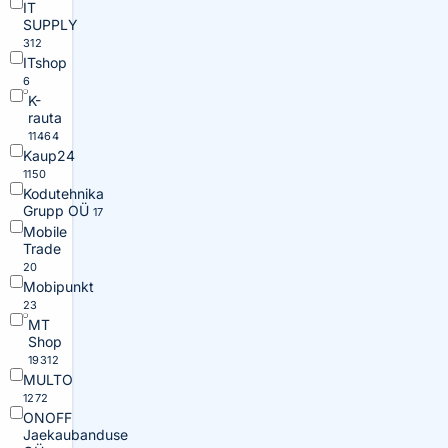
IT
SUPPLY
312
ITshop
6
K-
rauta
11464
Kaup24
1150
Kodutehnika
Grupp OÜ
17
Mobile
Trade
20
Mobipunkt
23
MT
Shop
19312
MULTO
1272
ONOFF
Jaekaubanduse