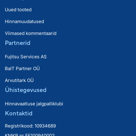
Uued tooted
Hinnamuudatused
Viimased kommentaarid
Partnerid
Fujitsu Services AS
BaIT Partner OÜ
Arvutitark OÜ
Ühistegevused
Hinnavaatluse jalgpalliklubi
Kontaktid
Registrikood: 10934689
KMKR nr EE100940002