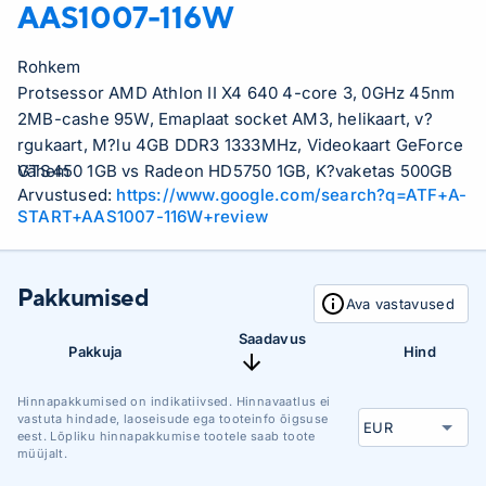
AAS1007-116W
Rohkem
Protsessor AMD Athlon II X4 640 4-core 3, 0GHz 45nm
2MB-cashe 95W, Emaplaat socket AM3, helikaart, v?
rgukaart, M?lu 4GB DDR3 1333MHz, Videokaart GeForce
GTS450 1GB vs Radeon HD5750 1GB, K?vaketas 500GB
Vähem
Arvustused:
https://www.google.com/search?q=ATF+A-
7200rpm SATA, DVD-kirjutaja, Arvutikorpus ATX,
START+AAS1007-116W+review
Toiteallikas 500W (typical 550W Xilence ZXC-XP550.
(12)R3), Operatsioonis?steem Windows 7 Home
Premium, OpenOffice tarkvara (dokumentide kirjutamise
Pakkumised
programm, teabe anal??simise programm, esitluste
Ava vastavused
koostamise programm jne..), Antiviirus Eset NOD32 1
Saadavus
aasta litsents
Pakkuja
Hind
Hinnapakkumised on indikatiivsed. Hinnavaatlus ei
vastuta hindade, laoseisude ega tooteinfo õigsuse
eest. Lõpliku hinnapakkumise tootele saab toote
müüjalt.