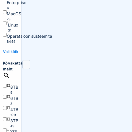
Enterprise
4
MacOS
73
Linux
31
Operatsioonisüsteemita
8444
Vali kõik
Kõvaketta
maht
8TB
9
6TB
3
4TB
199
3TB
49
2TB