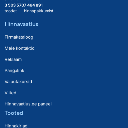
3 503 570
7 464 891
toodet
hinnapakkumist
Hinnavaatlus
Firmakataloog
Meie kontaktid
Reklaam
Pangalink
Valuutakursid
Viited
Hinnavaatlus.ee paneel
Tooted
Hinnakirjad