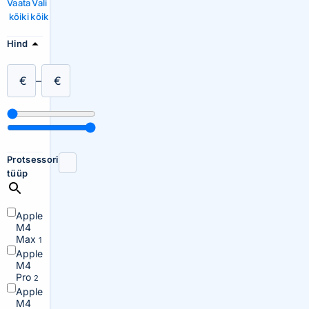
Vaata
Vali
kõiki
kõik
Hind
€
–
€
Protsessori
tüüp
Apple
M4
Max
1
Apple
M4
Pro
2
Apple
M4