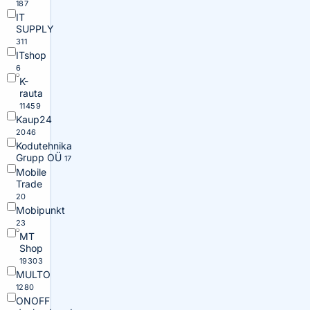
187
IT
SUPPLY
311
ITshop
6
K-
rauta
11459
Kaup24
2046
Kodutehnika
Grupp OÜ
17
Mobile
Trade
20
Mobipunkt
23
MT
Shop
19303
MULTO
1280
ONOFF