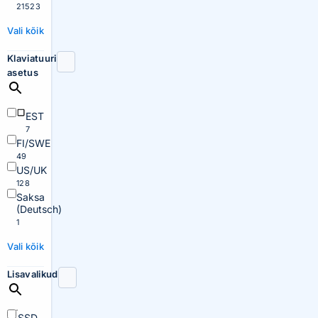
21523
Vali kõik
Klaviatuuri
asetus
EST
7
FI/SWE
49
US/UK
128
Saksa
(Deutsch)
1
Vali kõik
Lisavalikud
SSD