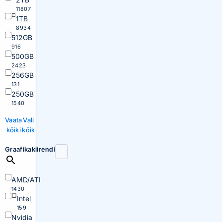
11807
1TB
8934
512GB
916
500GB
2423
256GB
131
250GB
1540
Vaata
Vali
kõiki
kõik
Graafikakiirendi
AMD/ATI
1430
Intel
159
Nvidia