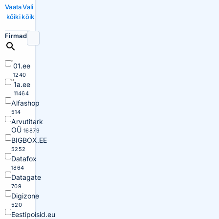
Vaata
Vali
kõiki
kõik
Firmad
01.ee
1240
1a.ee
11464
Alfashop
514
Arvutitark
OÜ
16879
BIGBOX.EE
5252
Datafox
1864
Datagate
709
Digizone
520
Eestipoisid.eu