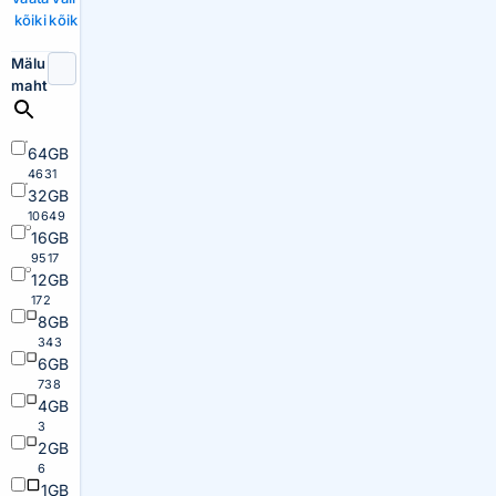
kõiki
kõik
Mälu
maht
64GB
4631
32GB
10649
16GB
9517
12GB
172
8GB
343
6GB
738
4GB
3
2GB
6
1GB