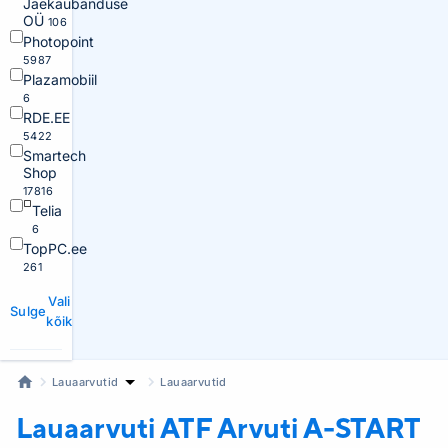
Jaekaubanduse
OÜ
106
Photopoint
5987
Plazamobiil
6
RDE.EE
5422
Smartech
Shop
17816
Telia
6
TopPC.ee
261
Vali
Sulge
kõik
Lauaarvutid
Lauaarvutid
Lauaarvuti ATF
Arvuti A-START