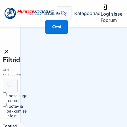
Kategooriad
Täpsusta
Logi sisse
Foorum
Otsi
Filtrid
Otsi
kategooriast
Laoseisuga
tooted
Toote- ja
pakkumise
infost
Tootjad