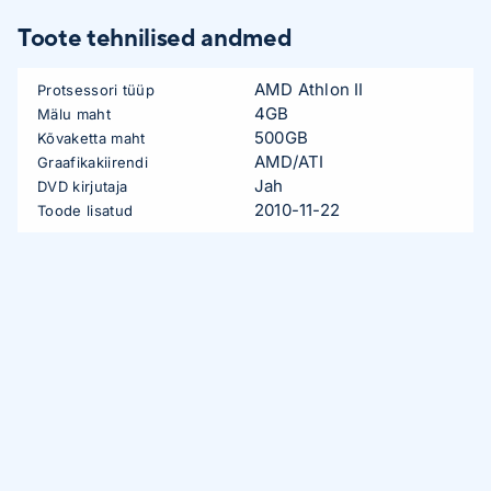
Toote tehnilised andmed
AMD Athlon II
Protsessori tüüp
4GB
Mälu maht
500GB
Kõvaketta maht
AMD/ATI
Graafikakiirendi
Jah
DVD kirjutaja
2010-11-22
Toode lisatud