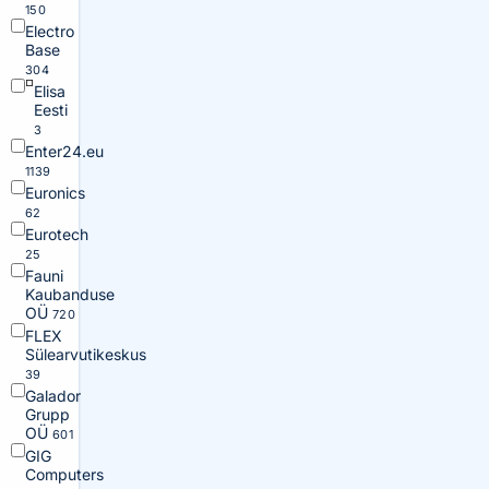
150
Electro
Base
304
Elisa
Eesti
3
Enter24.eu
1139
Euronics
62
Eurotech
25
Fauni
Kaubanduse
OÜ
720
FLEX
Sülearvutikeskus
39
Galador
Grupp
OÜ
601
GIG
Computers