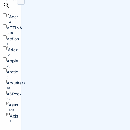
Acer
41
ACTINA
308
Action
1
Adax
7
Apple
73
Arctic
5
Arvutitark
18
ASRock
24
Asus
173
Axis
1