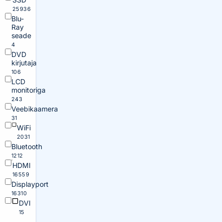
25936
Blu-
Ray
seade
4
DVD
kirjutaja
106
LCD
monitoriga
243
Veebikaamera
31
WiFi
2031
Bluetooth
1212
HDMI
16559
Displayport
16310
DVI
15