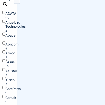
ADATA
110
Angelbird
Technologies
2
Apacer
1
Apricorn
9
Armor
4
Asus
3
Asustor
2
Cisco
1
CoreParts
1
Corsair
1