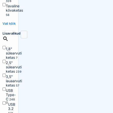
326
Tavaline
kõvaketas
58
Vali kõik
Lisavalikud
1,8"
sülearvuti
ketas
7
2,5"
sülearvuti
ketas
239
3,5"
lauaarvuti
ketas
57
USB
Type-
C
248
USB
3.2