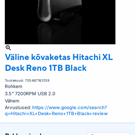
Väline kõvaketas Hitachi
XL
Desk Reno 1TB Black
Tootekood:
705487183139
Rohkem
3.5" 7200RPM USB 2.0
Vähem
Arvustused:
https://www.google.com/search?
q=Hitachi+XL+Desk+Reno+1TB+Black+review