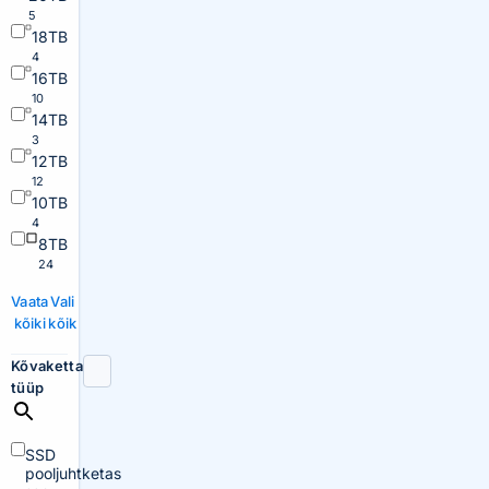
5
18TB
4
16TB
10
14TB
3
12TB
12
10TB
4
8TB
24
Vaata
Vali
kõiki
kõik
Kõvaketta
tüüp
SSD
pooljuhtketas