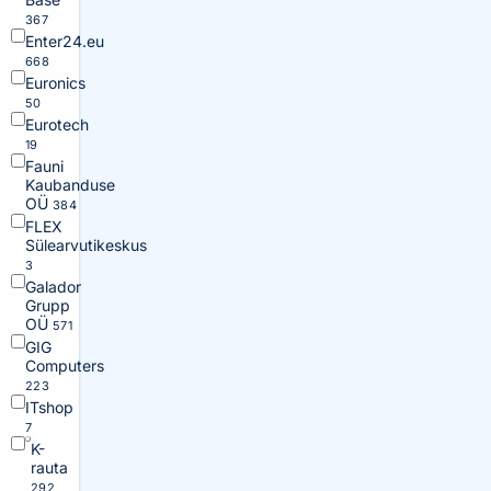
367
Enter24.eu
668
Euronics
50
Eurotech
19
Fauni
Kaubanduse
OÜ
384
FLEX
Sülearvutikeskus
3
Galador
Grupp
OÜ
571
GIG
Computers
223
ITshop
7
K-
rauta
292