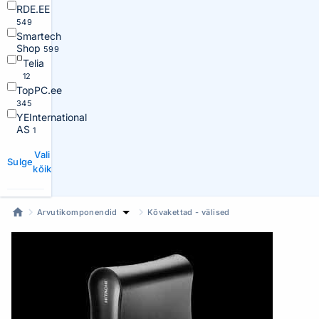
RDE.EE
549
Smartech
Shop
599
Telia
12
TopPC.ee
345
YEInternational
AS
1
Vali
Sulge
kõik
Arvutikomponendid
Kõvakettad - välised