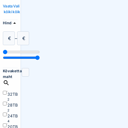
Vaata
Vali
kõiki
kõik
Hind
€
–
€
Kõvaketta
maht
32TB
2
28TB
2
24TB
4
20TB