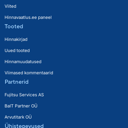
Viited
Hinnavaatlus.ee paneel
Tooted
Hinnakirjad
Uued tooted
Hinnamuudatused
Viimased kommentaarid
Partnerid
Fujitsu Services AS
BaIT Partner OÜ
Arvutitark OÜ
Ühistegevused