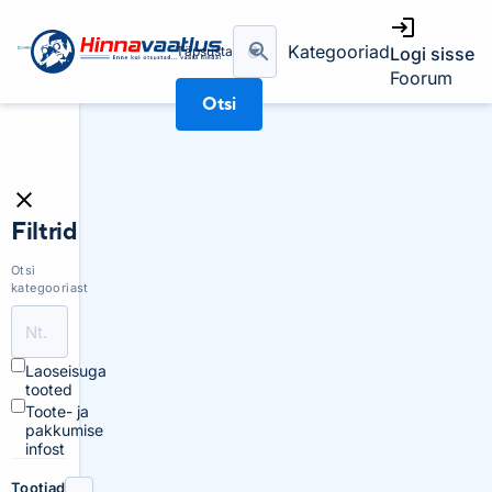
Kategooriad
Täpsusta
Logi sisse
Foorum
Otsi
Filtrid
Otsi
kategooriast
Laoseisuga
tooted
Toote- ja
pakkumise
infost
Tootjad