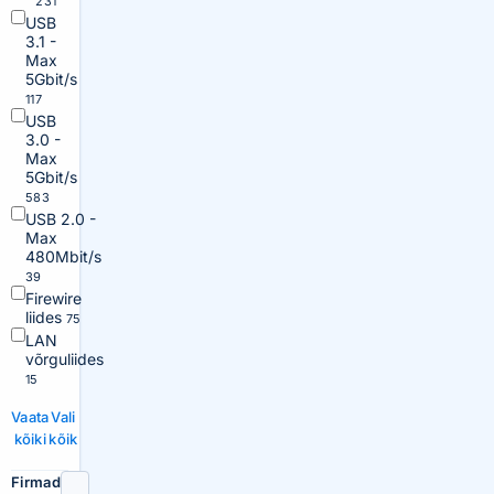
231
USB
3.1 -
Max
5Gbit/s
117
USB
3.0 -
Max
5Gbit/s
583
USB 2.0 -
Max
480Mbit/s
39
Firewire
liides
75
LAN
võrguliides
15
Vaata
Vali
kõiki
kõik
Firmad