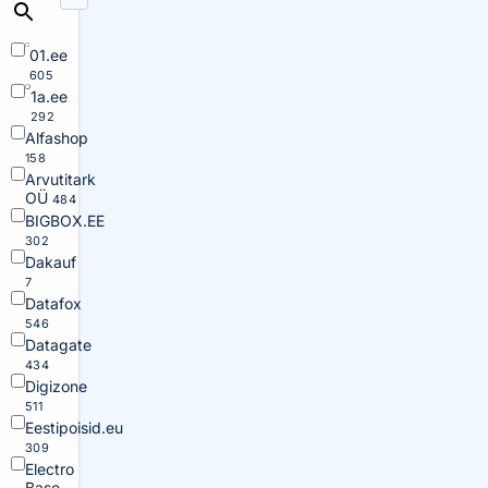
01.ee
605
1a.ee
292
Alfashop
158
Arvutitark
OÜ
484
BIGBOX.EE
302
Dakauf
7
Datafox
546
Datagate
434
Digizone
511
Eestipoisid.eu
309
Electro
Base