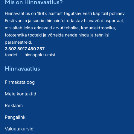
Mis on Hinnavaatlus?
Hinnavaatlus on 1997. aastast tegutsev Eesti kapitalil põhinev,
Eesti vanim ja suurim hinnainfot edastav hinnavõrdlusportaal,
mis aitab leida erinevaid arvutitehnika, koduelektroonika,
fototehnika tooteid ja võrrelda nende hindu ja tehnilisi
parameetreid.
3 502 891
7 450 257
toodet
hinnapakkumist
Hinnavaatlus
Firmakataloog
Meie kontaktid
Reklaam
Pangalink
Valuutakursid