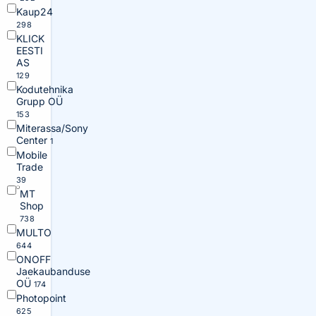
Kaup24
298
KLICK
EESTI
AS
129
Kodutehnika
Grupp OÜ
153
Miterassa/Sony
Center
1
Mobile
Trade
39
MT
Shop
738
MULTO
644
ONOFF
Jaekaubanduse
OÜ
174
Photopoint
625