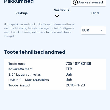
Pakkumised
Ava vastavused
Saadavus
Pakkuja
Hind
Hinnapakkumised on indikatiivsed. Hinnavaatlus ei
vastuta hindade, laoseisude ega tooteinfo õigsuse
eest. Lõpliku hinnapakkumise tootele saab toote
müüjalt.
Toote tehnilised andmed
705487183139
Tootekood
1TB
Kõvaketta maht
Jah
3,5" lauaarvuti ketas
Jah
USB 2.0 - Max 480Mbit/s
2010-11-23
Toode lisatud