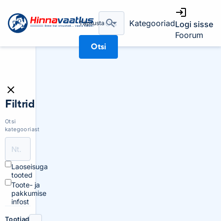
Kategooriad
Täpsusta
Logi sisse
Foorum
Otsi
Filtrid
Otsi
kategooriast
Laoseisuga
tooted
Toote- ja
pakkumise
infost
Tootjad