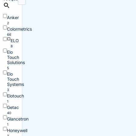
Anker
2
Colormetrics
66
ELO
8
Elo
Touch
Solutions
5
Elo
Touch
Systems
3
Elotouch
1
Getac
40
Glancetron
1
Honeywell