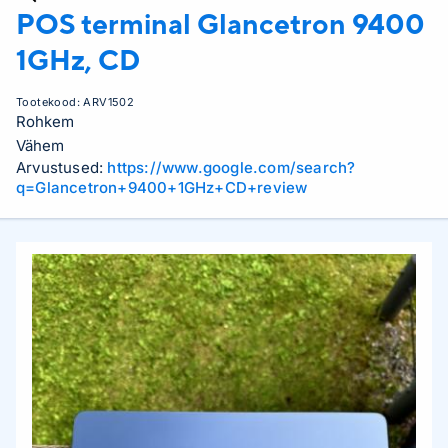
POS terminal Glancetron
9400
1GHz, CD
Tootekood:
ARV1502
Rohkem
Vähem
Arvustused:
https://www.google.com/search?
q=Glancetron+9400+1GHz+CD+review