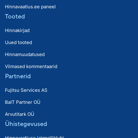
Hinnavaatlus.ee paneel
Tooted
Hinnakirjad
Uued tooted
Hinnamuudatused
Viimased kommentaarid
Partnerid
Fujitsu Services AS
BaIT Partner OÜ
Arvutitark OÜ
Ühistegevused
Hinnavaatluse jalgpalliklubi