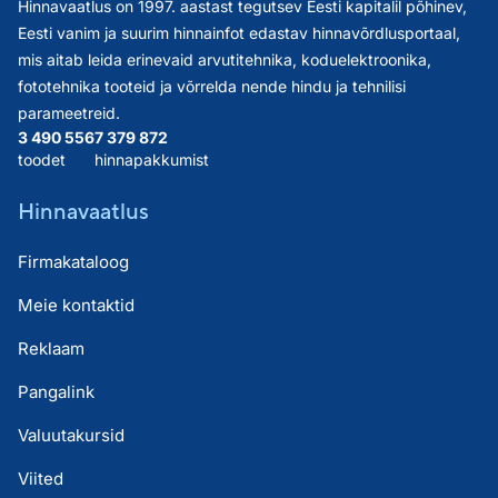
Hinnavaatlus on 1997. aastast tegutsev Eesti kapitalil põhinev,
Eesti vanim ja suurim hinnainfot edastav hinnavõrdlusportaal,
mis aitab leida erinevaid arvutitehnika, koduelektroonika,
fototehnika tooteid ja võrrelda nende hindu ja tehnilisi
parameetreid.
3 490 556
7 379 872
toodet
hinnapakkumist
Hinnavaatlus
Firmakataloog
Meie kontaktid
Reklaam
Pangalink
Valuutakursid
Viited