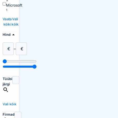
3
Microsoft
1
Vaata
Vali
kõiki
kõik
Hind
€
–
€
Tüübi
järgi
Vali kõik
Firmad