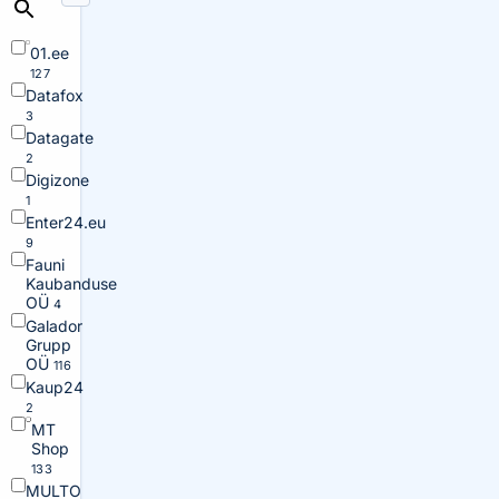
01.ee
127
Datafox
3
Datagate
2
Digizone
1
Enter24.eu
9
Fauni
Kaubanduse
OÜ
4
Galador
Grupp
OÜ
116
Kaup24
2
MT
Shop
133
MULTO