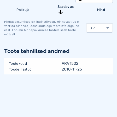
Saadavus
Pakkuja
Hind
Hinnapakkumised on indikatiivsed. Hinnavaatlus ei
vastuta hindade, laoseisude ega tooteinfo õigsuse
eest. Lõpliku hinnapakkumise tootele saab toote
müüjalt.
Toote tehnilised andmed
ARV1502
Tootekood
2010-11-25
Toode lisatud