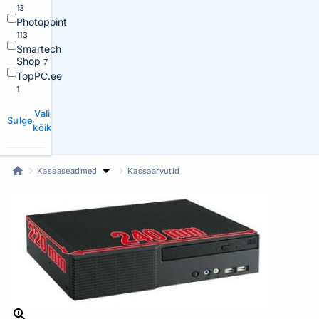
13
Photopoint
113
Smartech
Shop
7
TopPC.ee
1
Vali
Sulge
kõik
Kassaseadmed
Kassaarvutid