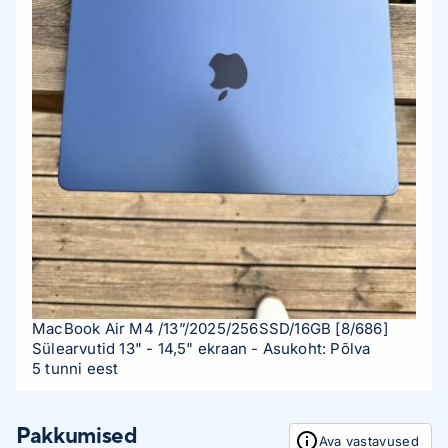
MacBook Air M4 /13”/2025/256SSD/16GB
[8/686]
Sülearvutid 13" - 14,5" ekraan
- Asukoht: Põlva
5 tunni eest
Pakkumised
Ava vastavused