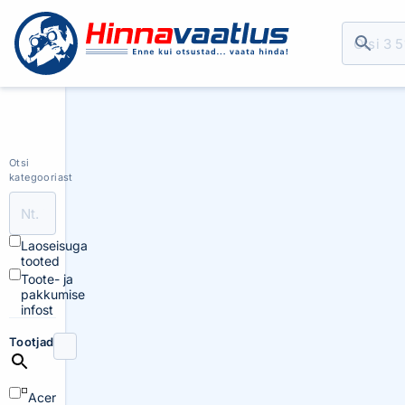
Otsi
kategooriast
Laoseisuga
tooted
Toote- ja
pakkumise
infost
Tootjad
Acer