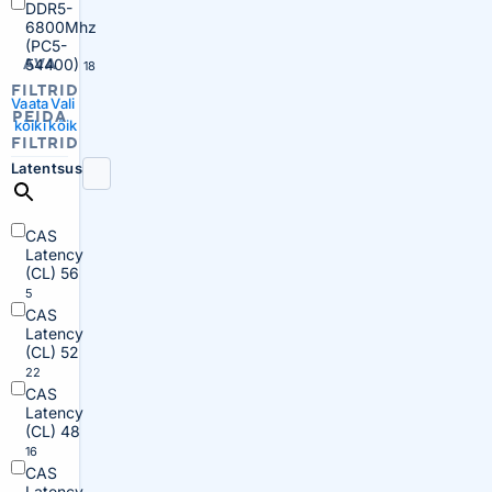
DDR5-
6800Mhz
(PC5-
AVA
54400)
18
FILTRID
Vaata
Vali
PEIDA
kõiki
kõik
FILTRID
Latentsus
CAS
Latency
(CL) 56
5
CAS
Latency
(CL) 52
22
CAS
Latency
(CL) 48
16
CAS
Latency