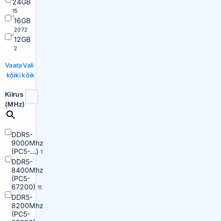
24GB
15
16GB
2072
12GB
2
Vaata
Vali
kõiki
kõik
Kiirus
(MHz)
DDR5-
9000Mhz
(PC5-...)
1
DDR5-
8400Mhz
(PC5-
67200)
11
DDR5-
8200Mhz
(PC5-