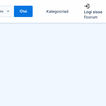
Otsi
Kategooriad
sta
Logi sisse
Foorum