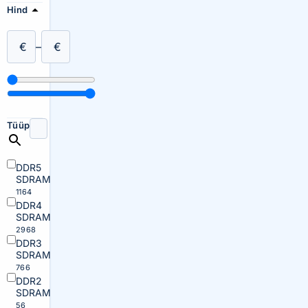
Hind
€
–
€
Tüüp
DDR5
SDRAM
1164
DDR4
SDRAM
2968
DDR3
SDRAM
766
DDR2
SDRAM
56