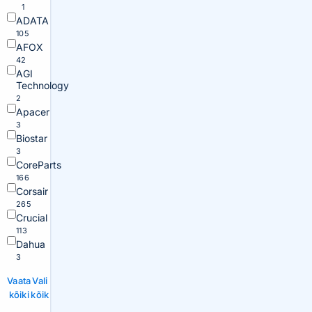
1
ADATA
105
AFOX
42
AGI
Technology
2
Apacer
3
Biostar
3
CoreParts
166
Corsair
265
Crucial
113
Dahua
3
Vaata
Vali
kõiki
kõik