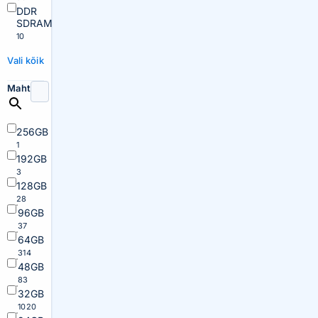
DDR
SDRAM
10
Vali kõik
Maht
256GB
1
192GB
3
128GB
28
96GB
37
64GB
314
48GB
83
32GB
1020