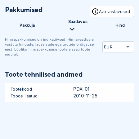
Pakkumised
Ava vastavused
Saadavus
Pakkuja
Hind
Hinnapakkumised on indikatiivsed. Hinnavaatlus ei
vastuta hindade, laoseisude ega tooteinfo õigsuse
eest. Lõpliku hinnapakkumise tootele saab toote
müüjalt.
Toote tehnilised andmed
PDX-01
Tootekood
2010-11-25
Toode lisatud