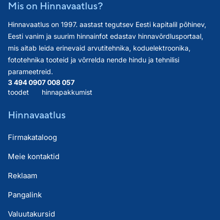
Mis on Hinnavaatlus?
Hinnavaatlus on 1997. aastast tegutsev Eesti kapitalil põhinev,
Eesti vanim ja suurim hinnainfot edastav hinnavõrdlusportaal,
mis aitab leida erinevaid arvutitehnika, koduelektroonika,
fototehnika tooteid ja võrrelda nende hindu ja tehnilisi
parameetreid.
3 494 090
7 008 057
toodet
hinnapakkumist
Hinnavaatlus
Firmakataloog
Meie kontaktid
Reklaam
Pangalink
Valuutakursid