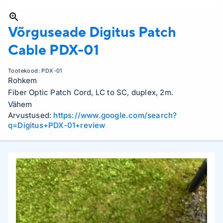
Võrguseade Digitus Patch
Cable
PDX-01
Tootekood:
PDX-01
Rohkem
Fiber Optic Patch Cord, LC to SC, duplex, 2m.
Vähem
Arvustused:
https://www.google.com/search?
q=Digitus+PDX-01+review