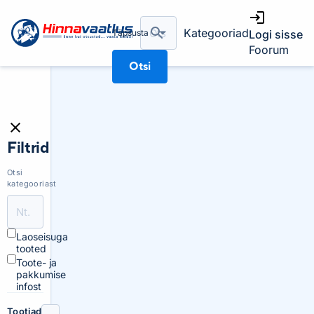
Kategooriad
Täpsusta
Logi sisse
Foorum
Otsi
Filtrid
Otsi
kategooriast
Laoseisuga
tooted
Toote- ja
pakkumise
infost
Tootjad