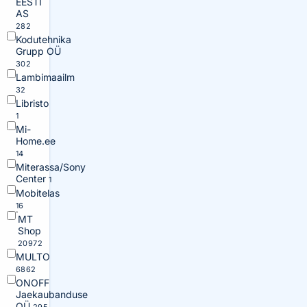
EESTI
AS
282
Kodutehnika
Grupp OÜ
302
Lambimaailm
32
Libristo
1
Mi-
Home.ee
14
Miterassa/Sony
Center
1
Mobitelas
16
MT
Shop
20972
MULTO
6862
ONOFF
Jaekaubanduse
OÜ