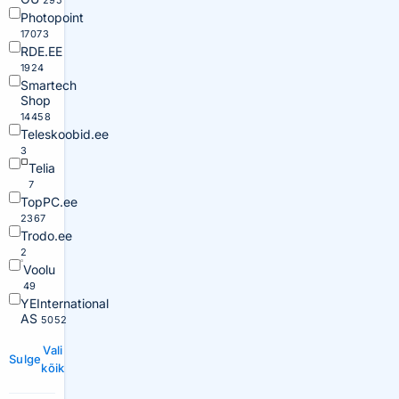
295
Photopoint
17073
RDE.EE
1924
Smartech
Shop
14458
Teleskoobid.ee
3
Telia
7
TopPC.ee
2367
Trodo.ee
2
Voolu
49
YEInternational
AS
5052
Vali
Sulge
kõik