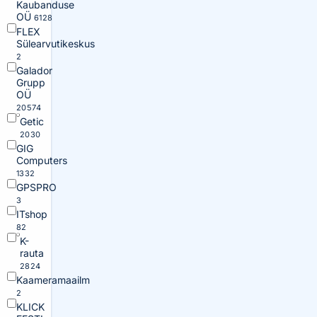
Kaubanduse
OÜ
6128
FLEX
Sülearvutikeskus
2
Galador
Grupp
OÜ
20574
Getic
2030
GIG
Computers
1332
GPSPRO
3
ITshop
82
K-
rauta
2824
Kaameramaailm
2
KLICK