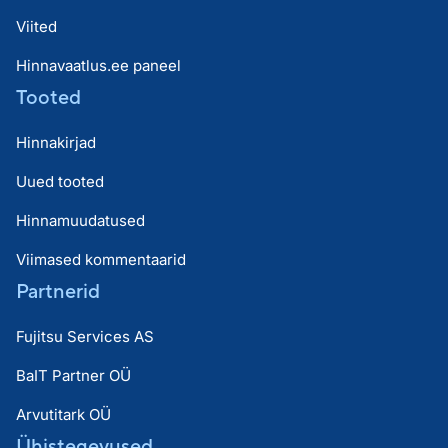
Viited
Hinnavaatlus.ee paneel
Tooted
Hinnakirjad
Uued tooted
Hinnamuudatused
Viimased kommentaarid
Partnerid
Fujitsu Services AS
BaIT Partner OÜ
Arvutitark OÜ
Ühistegevused