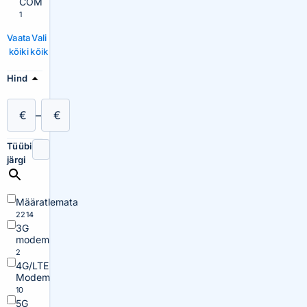
COM
1
Vaata
Vali
kõiki
kõik
Hind
€
–
€
Tüübi
järgi
Määratlemata
2214
3G
modem
2
4G/LTE
Modem
10
5G