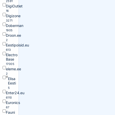
2591
DigiOutlet
16
Digizone
3271
Doberman
1905
Droon.ee
2
Eestipoisid.eu
613
Electro
Base
17005
eleme.ee
2
Elisa
Eesti
5
Enter24.eu
6110
Euronics
67
Fauni