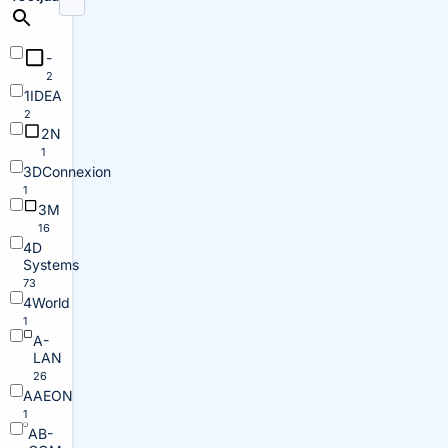
-
2
1IDEA
2
2N
1
3DConnexion
1
3M
16
4D
Systems
73
4World
1
A-
LAN
26
AAEON
1
AB-