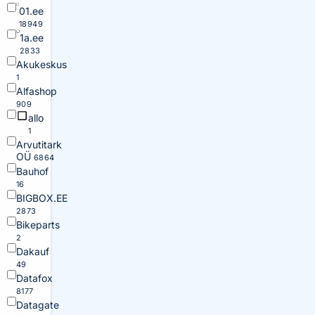
01.ee
18949
1a.ee
2833
Akukeskus
1
Alfashop
909
allo
1
Arvutitark
OÜ
6864
Bauhof
16
BIGBOX.EE
2873
Bikeparts
2
Dakauf
49
Datafox
8177
Datagate