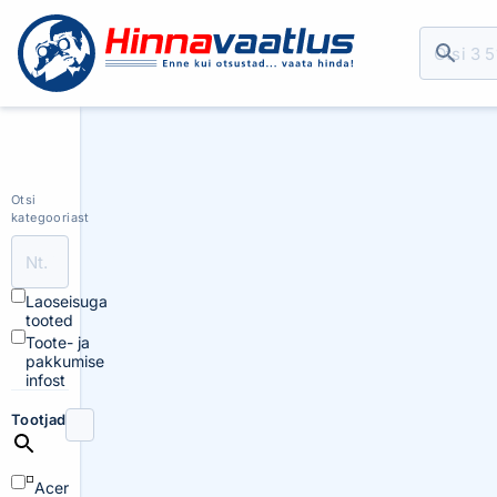
Otsi
kategooriast
Laoseisuga
tooted
Toote- ja
pakkumise
infost
Tootjad
Acer