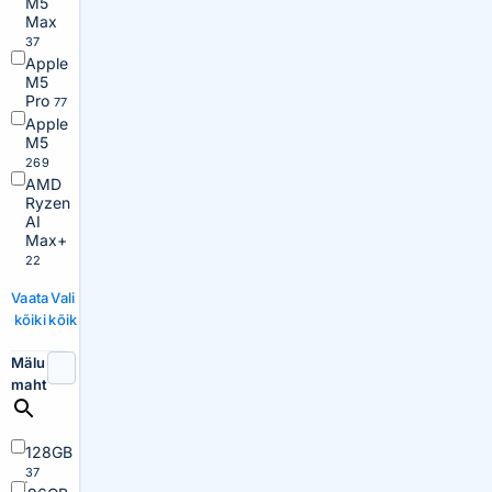
M5
Max
37
Apple
M5
Pro
77
Apple
M5
269
AMD
Ryzen
AI
Max+
22
Vaata
Vali
kõiki
kõik
Mälu
maht
128GB
37