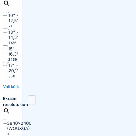
10" -
12,5"
21
13" -
14,5"
1936
15" -
16,3"
2459
17" -
20,1"
350
Vali kõik
Ekraani
resolutsioon
3840×2400
(WQUXGA)
10