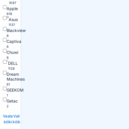
1097
Apple
618
Asus
1137
Blackview
8
Captiva
6
Chuwi
6
DELL
1128
Dream
Machines
61
GEEKOM
1
Getac
2
Vaata
Vali
kõiki
kõik