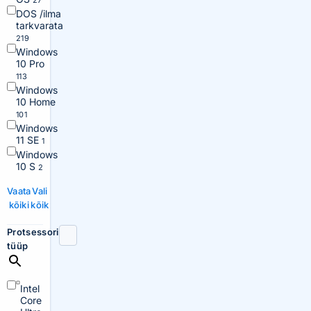
27
DOS /ilma
tarkvarata
219
Windows
10 Pro
113
Windows
10 Home
101
Windows
11 SE
1
Windows
10 S
2
Vaata
Vali
kõiki
kõik
Protsessori
tüüp
Intel
Core