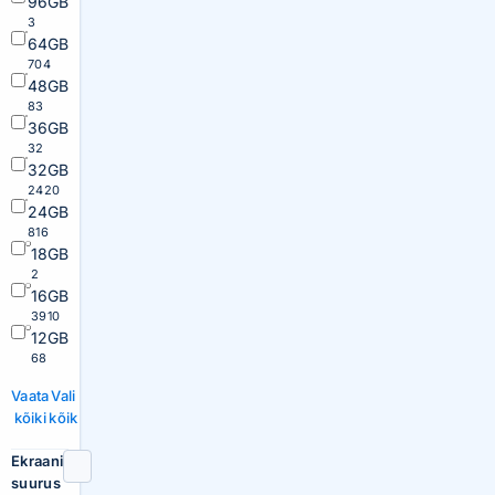
96GB
3
64GB
704
48GB
83
36GB
32
32GB
2420
24GB
816
18GB
2
16GB
3910
12GB
68
Vaata
Vali
kõiki
kõik
Ekraani
suurus