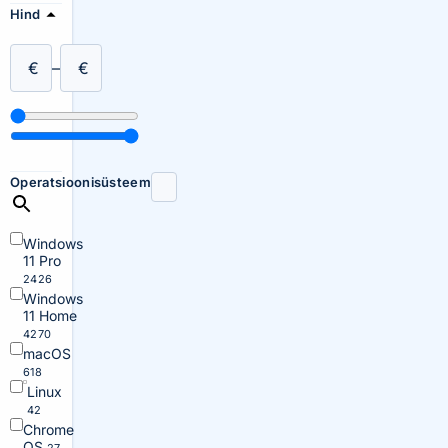
Hind
€
–
€
Operatsioonisüsteem
Windows
11 Pro
2426
Windows
11 Home
4270
macOS
618
Linux
42
Chrome
OS