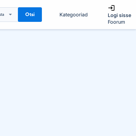
Otsi
Kategooriad
sta
Logi sisse
Foorum