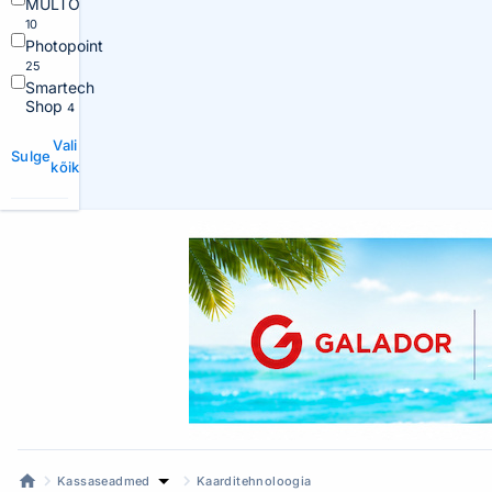
MULTO
10
Photopoint
25
Smartech
Shop
4
Vali
Sulge
kõik
Kassaseadmed
Kaarditehnoloogia