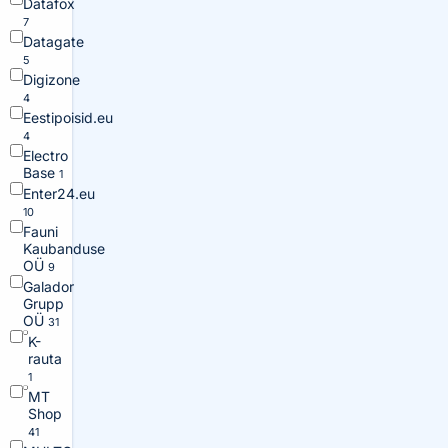
Datafox
7
Datagate
5
Digizone
4
Eestipoisid.eu
4
Electro
Base
1
Enter24.eu
10
Fauni
Kaubanduse
OÜ
9
Galador
Grupp
OÜ
31
K-
rauta
1
MT
Shop
41