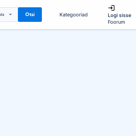
Otsi
Kategooriad
sta
Logi sisse
Foorum