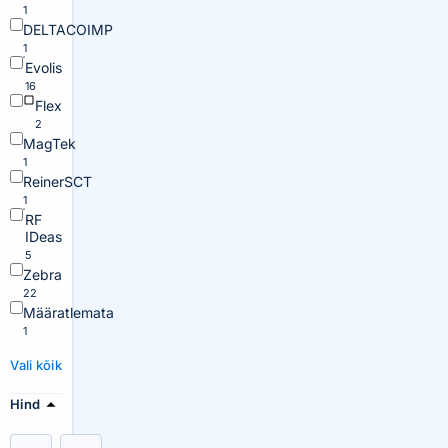
1
DELTACOIMP
1
Evolis
16
Flex
2
MagTek
1
ReinerSCT
1
RF
IDeas
5
Zebra
22
Määratlemata
1
Vali kõik
Hind