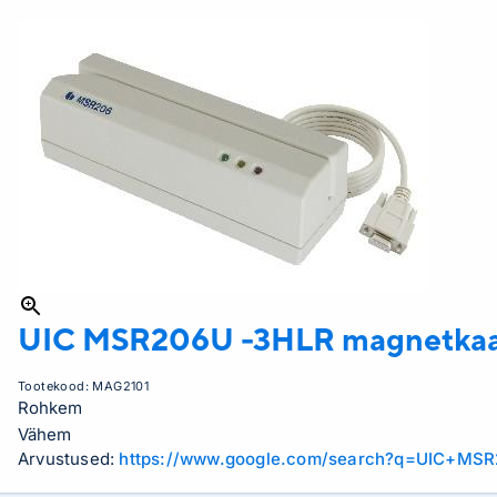
UIC
MSR206U -3HLR magnetkaardi
Tootekood:
MAG2101
Rohkem
Vähem
Arvustused:
https://www.google.com/search?q=UIC+MS