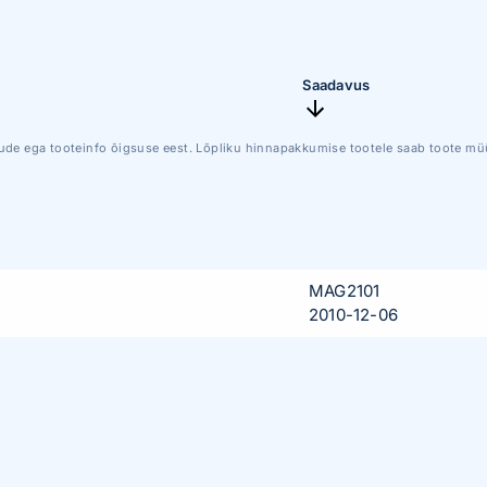
Saadavus
ude ega tooteinfo õigsuse eest. Lõpliku hinnapakkumise tootele saab toote müü
MAG2101
2010-12-06