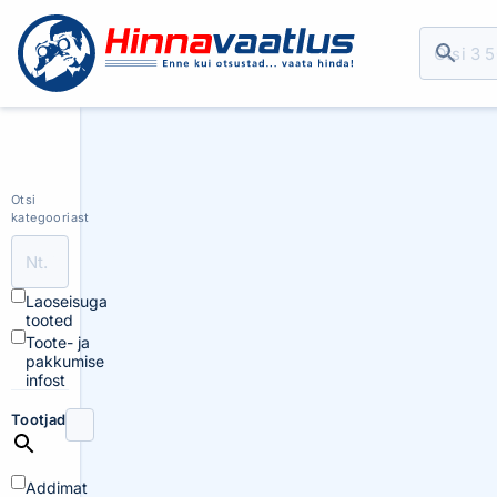
Otsi
kategooriast
Laoseisuga
tooted
Toote- ja
pakkumise
infost
Tootjad
Addimat