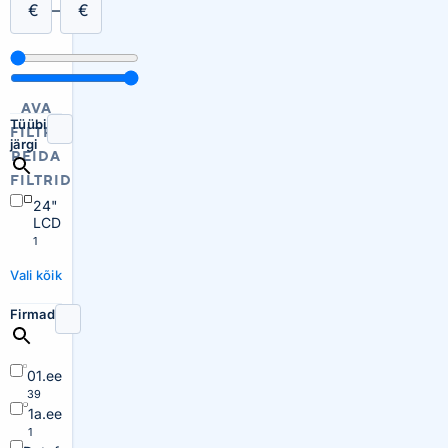
€
–
€
AVA
Tüübi
FILTRID
järgi
PEIDA
FILTRID
24"
LCD
1
Vali kõik
Firmad
01.ee
39
1a.ee
1