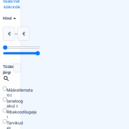
Vaata
Vali
kõiki
kõik
Hind
€
–
€
Tüübi
järgi
Määratlemata
102
(analoog
aku)
5
Ribakoodilugeja
1
Tarvikud
49