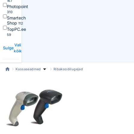
167
Photopoint
310
Smartech
Shop
112
TopPC.ee
59
Vali
Sulge
kõik
Kassaseadmed
Ribakoodilugejad