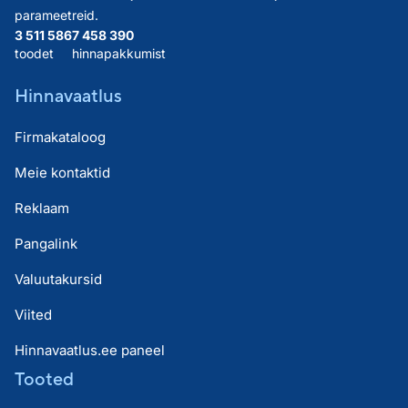
parameetreid.
3 511 586
7 458 390
toodet
hinnapakkumist
Hinnavaatlus
Firmakataloog
Meie kontaktid
Reklaam
Pangalink
Valuutakursid
Viited
Hinnavaatlus.ee paneel
Tooted