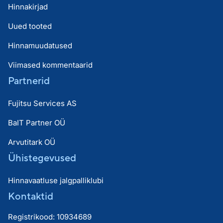
Hinnakirjad
Uued tooted
Hinnamuudatused
Viimased kommentaarid
Partnerid
Fujitsu Services AS
BaIT Partner OÜ
Arvutitark OÜ
Ühistegevused
Hinnavaatluse jalgpalliklubi
Kontaktid
Registrikood: 10934689