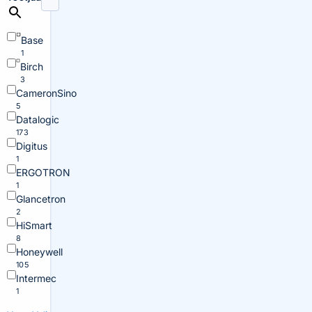
Base
1
Birch
3
CameronSino
5
Datalogic
173
Digitus
1
ERGOTRON
1
Glancetron
2
HiSmart
8
Honeywell
105
Intermec
1