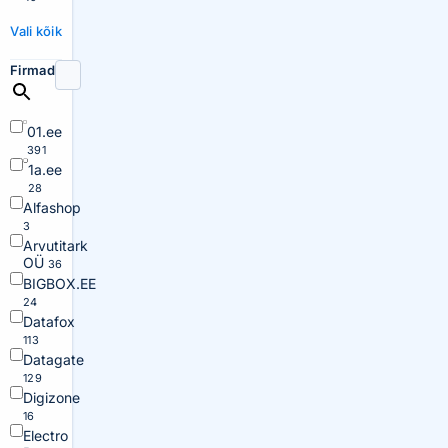
Vali kõik
Firmad
01.ee
391
1a.ee
28
Alfashop
3
Arvutitark
OÜ
36
BIGBOX.EE
24
Datafox
113
Datagate
129
Digizone
16
Electro