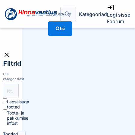
Kategooriad
Täpsusta
Logi sisse
Foorum
Otsi
Filtrid
Otsi
kategooriast
Laoseisuga
tooted
Toote- ja
pakkumise
infost
Tootjad