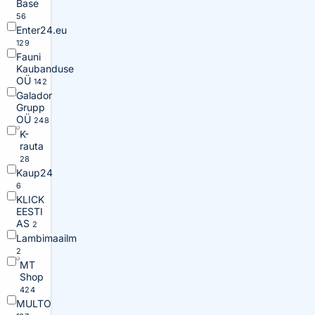
Base
56
Enter24.eu
129
Fauni
Kaubanduse
OÜ
142
Galador
Grupp
OÜ
248
K-
rauta
28
Kaup24
6
KLICK
EESTI
AS
2
Lambimaailm
2
MT
Shop
424
MULTO