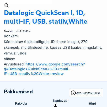
Datalogic
QuickScan I, 1D,
multi-IF, USB, statiiv,White
Tootekood:
RIB1424
Rohkem
Käeshoitav ribakoodilgeja, 1D, linear imager, 270
skän/sek, multiliideseline, kaasas USB kaabel ningstatiiv,
värvus: valge
Vähem
Arvustused:
https://www.google.com/search?
q=Datalogic+QuickScan+I+1D+multi-
IF+USB+statiiv%2CWhite+review
Pakkumised
Ava vastavused
Saadavus
Pakkuja
Hind