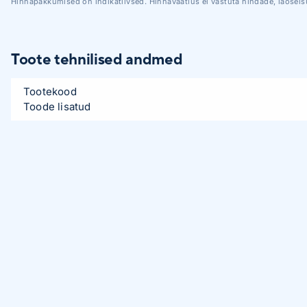
Hinnapakkumised on indikatiivsed. Hinnavaatlus ei vastuta hindade, laoseis
Toote tehnilised andmed
Tootekood
Toode lisatud