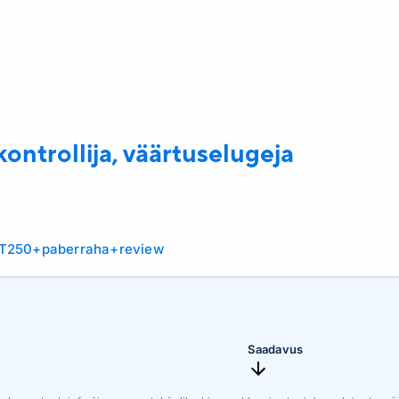
ontrollija, väärtuselugeja
+T250+paberraha+review
Saadavus