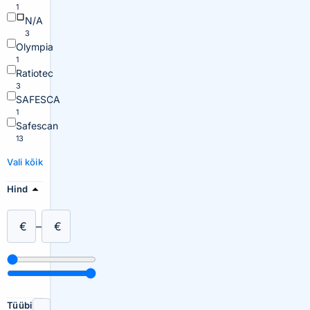
1
N/A
3
Olympia
1
Ratiotec
3
SAFESCA
1
Safescan
13
Vali kõik
Hind
€
–
€
Tüübi