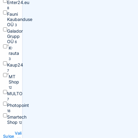
Enter24.eu
8
Fauni
Kaubanduse
OÜ
3
Galador
Grupp
OÜ
6
K-
rauta
3
Kaup24
7
MT
Shop
12
MULTO
7
Photopoint
18
Smartech
Shop
12
Vali
Sulge