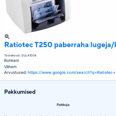
Ratiotec
T250 paberraha lugeja/k
Tootekood:
SULA1004
Rohkem
Vähem
Arvustused:
https://www.google.com/search?q=Ratiotec
Pakkumised
Pakkuja