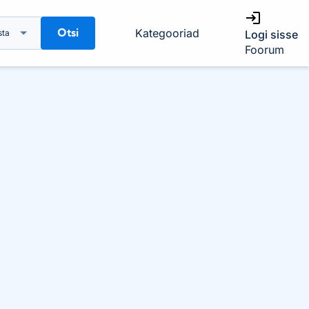
Otsi
Kategooriad
sta
Logi sisse
Foorum