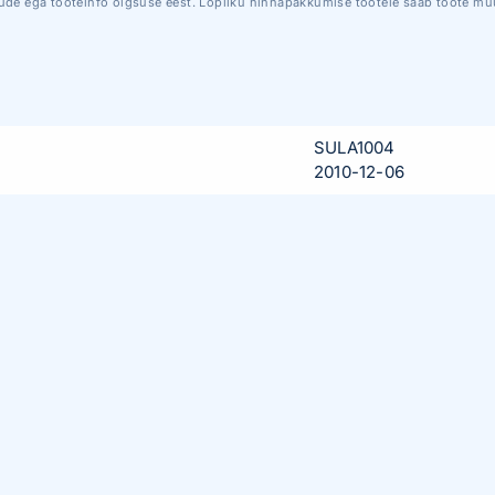
ude ega tooteinfo õigsuse eest. Lõpliku hinnapakkumise tootele saab toote müü
SULA1004
2010-12-06