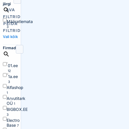
järgi
AVA
FILTRID
Määratlemata
PEIDA
3
FILTRID
Vali kõik
Firmad
01.ee
12
1a.ee
3
Alfashop
1
Arvutitark
OÜ
1
BIGBOX.EE
3
Electro
Base
7