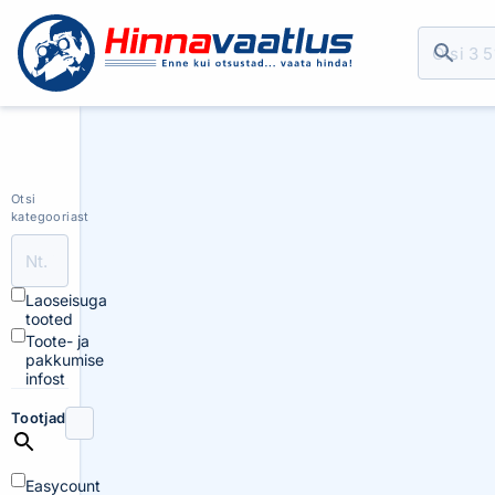
Otsi
kategooriast
Laoseisuga
tooted
Toote- ja
pakkumise
infost
Tootjad
Easycount