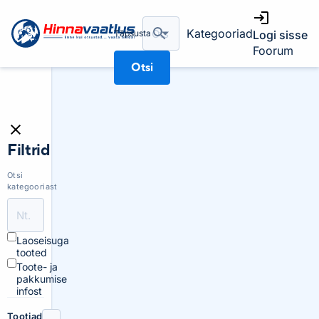
Kategooriad
Täpsusta
Logi sisse
Foorum
Otsi
Filtrid
Otsi
kategooriast
Laoseisuga
tooted
Toote- ja
pakkumise
infost
Tootjad