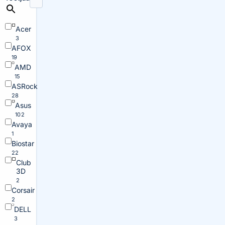
Acer
3
AFOX
19
AMD
15
ASRock
28
Asus
102
Avaya
1
Biostar
22
Club
3D
2
Corsair
2
DELL
3