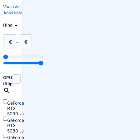
Vaata
Vali
kõiki
kõik
Hind
€
–
€
GPU
tüüp
GeForce
RTX
5090
28
GeForce
RTX
5080
53
GeForce