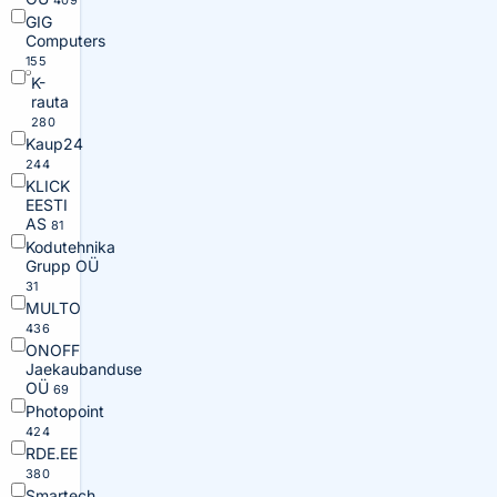
409
GIG
Computers
155
K-
rauta
280
Kaup24
244
KLICK
EESTI
AS
81
Kodutehnika
Grupp OÜ
31
MULTO
436
ONOFF
Jaekaubanduse
OÜ
69
Photopoint
424
RDE.EE
380
Smartech