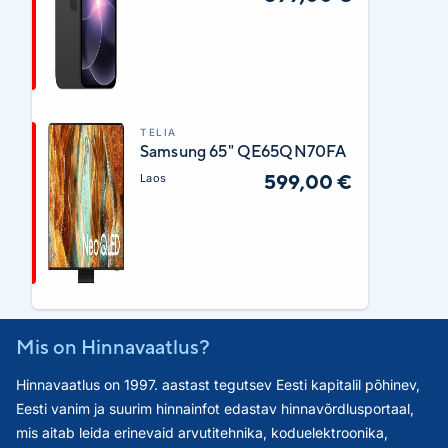
TELIA
Samsung 65" QE65QN70FA
599,00 €
Laos
Mis on Hinnavaatlus?
Hinnavaatlus on 1997. aastast tegutsev Eesti kapitalil põhinev,
Eesti vanim ja suurim hinnainfot edastav hinnavõrdlusportaal,
mis aitab leida erinevaid arvutitehnika, koduelektroonika,