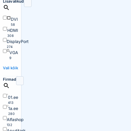
Lisavalikud
DVI
58
HDMI
308
DisplayPort
274
VGA
9
Vali kõik
Firmad
01.ee
413
1a.ee
280
Alfashop
132
Arvutitark