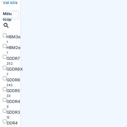
Vali kõik
Mälu
tüüp
HBM3e
1
HBM2e
1
GDDR7
252
GDDR6X
7
GDDR6
242
GDDR5
33
GDDR4
3
GDDR3
12
DDR4