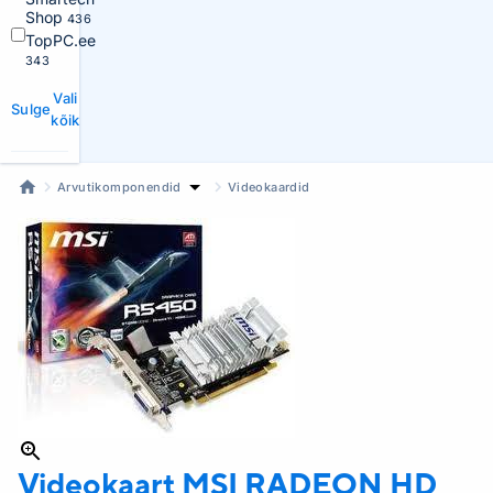
Shop
436
TopPC.ee
343
Vali
Sulge
kõik
Arvutikomponendid
Videokaardid
Videokaart MSI RADEON
HD