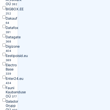
OÜ
392
BIGBOX.EE
252
Dakauf
64
Datafox
391
Datagate
368
Digizone
404
Eestipoisid.eu
389
Electro
Base
339
Enter24.eu
434
Fauni
Kaubanduse
OÜ
377
Galador
Grupp
OÜ