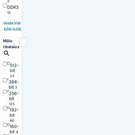
2
DDR3
13
Vaata
Vali
kõiki
kõik
Mälu
ribalaius
512-
bit
23
384-
bit
3
256-
bit
135
192-
bit
46
160-
bit
4