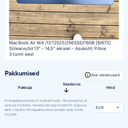
MacBook Air M4 /13”/2025/256SSD/16GB
[8/673]
Sülearvutid 13" - 14,5" ekraan
- Asukoht: Põlva
3 tunni eest
Pakkumised
Ava vastavused
Saadavus
Pakkuja
Hind
Hinnapakkumised on indikatiivsed. Hinnavaatlus ei
vastuta hindade, laoseisude ega tooteinfo õigsuse
eest. Lõpliku hinnapakkumise tootele saab toote
müüjalt.