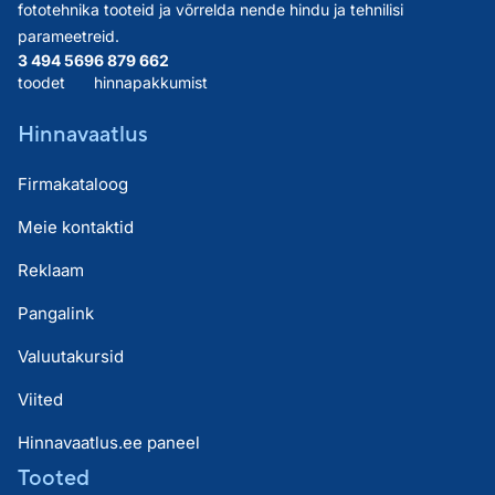
fototehnika tooteid ja võrrelda nende hindu ja tehnilisi
parameetreid.
3 494 569
6 879 662
toodet
hinnapakkumist
Hinnavaatlus
Firmakataloog
Meie kontaktid
Reklaam
Pangalink
Valuutakursid
Viited
Hinnavaatlus.ee paneel
Tooted