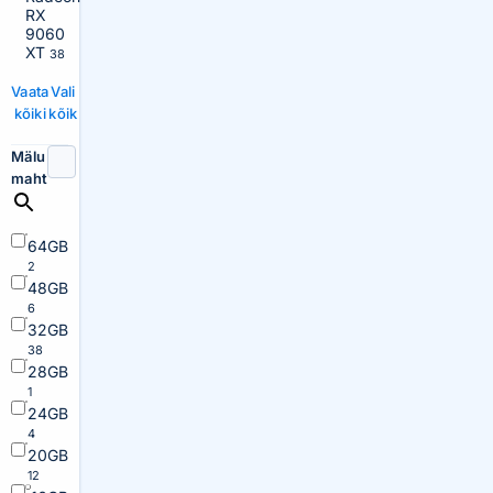
RX
9060
XT
38
Vaata
Vali
kõiki
kõik
Mälu
maht
64GB
2
48GB
6
32GB
38
28GB
1
24GB
4
20GB
12