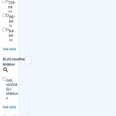
128-
bit
117
96-
bit
13
64-
bit
35
Vali kõik
SLI/Crossfire
ühilduv
Jah,
nVIDIA
SLI
ühilduv
4
Vali kõik