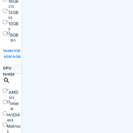
16GB
215
12GB
55
10GB
5
8GB
165
Vaata
Vali
kõiki
kõik
GPU
tootja
AMD
143
Intel
16
nVIDIA
468
Matrox
5