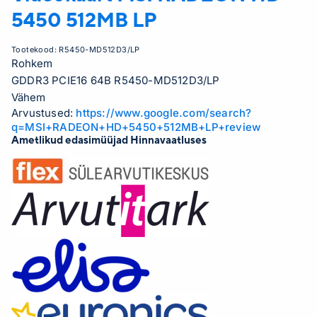
5450 512MB LP
Tootekood:
R5450-MD512D3/LP
Rohkem
GDDR3 PCIE16 64B R5450-MD512D3/LP
Vähem
Arvustused:
https://www.google.com/search?
q=MSI+RADEON+HD+5450+512MB+LP+review
Ametlikud edasimüüjad Hinnavaatluses